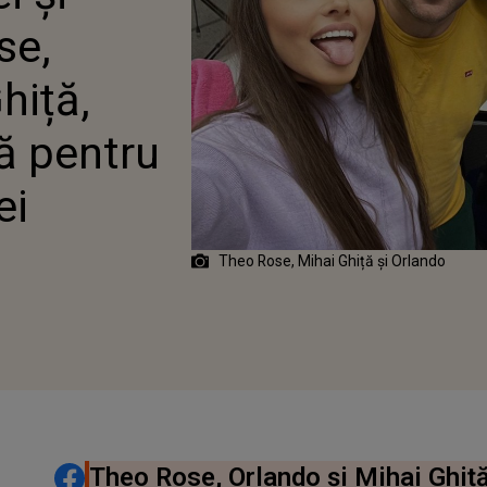
LĂ PENTRU TOȚI
se,
RIȚII ZILEI
hiță,
ă pentru
ei
Theo Rose, Mihai Ghiță și Orlando
DISTRIBUIE ARTICOLUL
Theo Rose, Orlando și Mihai Ghiță