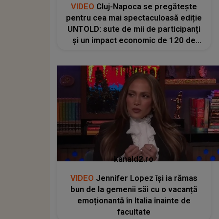
VIDEO
Cluj-Napoca se pregătește
pentru cea mai spectaculoasă ediție
UNTOLD: sute de mii de participanți
și un impact economic de 120 de
milioane de euro
kanald2.ro
VIDEO
Jennifer Lopez își ia rămas
bun de la gemenii săi cu o vacanță
emoționantă în Italia înainte de
facultate