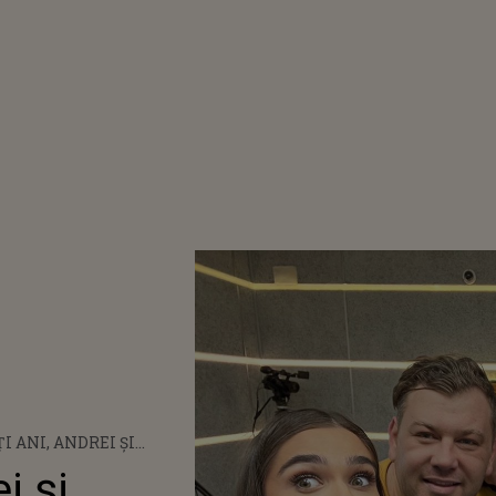
I ANI, ANDREI ȘI
! THEO ROSE, ORLANDO
i și
I GHIȚĂ, DEDICAȚIE