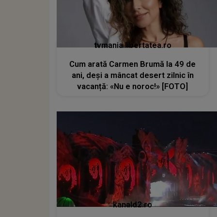
tvmania.libertatea.ro
Cum arată Carmen Brumă la 49 de
ani, deși a mâncat desert zilnic în
vacanță: «Nu e noroc!» [FOTO]
kanald2.ro