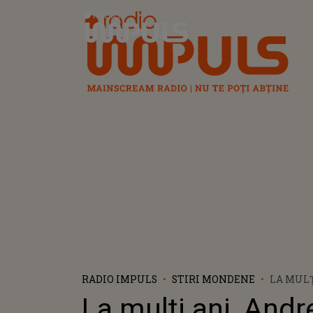
Radio Impuls
RADIO IMPULS
STIRI MONDENE
LA MULȚ
ANDREEA
La mulți ani, Andre
ȘI MIHA