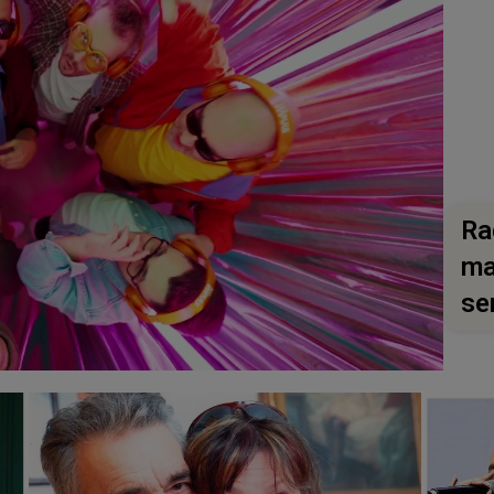
Ra
ma
se