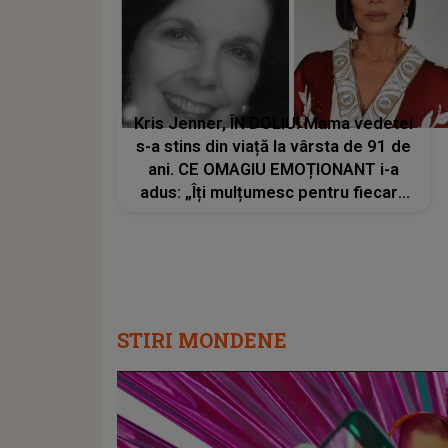
Kris Jenner, ÎN DOLIU! Mama vedetei
s-a stins din viață la vârsta de 91 de
ani. CE OMAGIU EMOȚIONANT i-a
adus: „Îți mulțumesc pentru fiecare
sacrificiu pe care l-ai făcut. Inimile
noastre sunt sfâșiate”
STIRI MONDENE