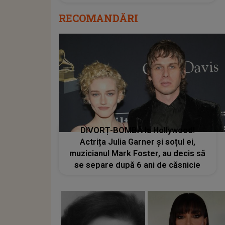
RECOMANDĂRI
DIVORȚ-BOMBĂ la Hollywood!
Actrița Julia Garner și soțul ei,
muzicianul Mark Foster, au decis să
se separe după 6 ani de căsnicie