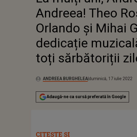
MUZICA
Andreea! Theo Ro
SĂRBĂTO
Orlando și Mihai G
dedicație muzical
toți sărbătoriții zil
Publicat:
Autor:
luni, 30 noiembrie 2020
Actualizat:
ANDREEA BURGHELEA
duminică, 17 iulie 2022
Adaugă-ne ca sursă preferată în Google
CITEȘTE ȘI