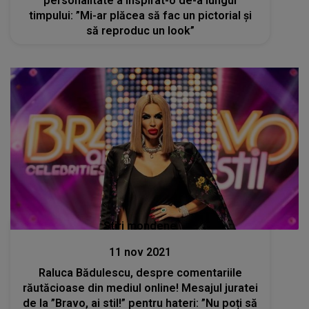
personalitate a inspirat-o de-a lungul
timpului: ”Mi-ar plăcea să fac un pictorial și
să reproduc un look”
Stiri mondene
11 nov 2021
Raluca Bădulescu, despre comentariile
răutăcioase din mediul online! Mesajul juratei
de la ”Bravo, ai stil!” pentru hateri: ”Nu poți să