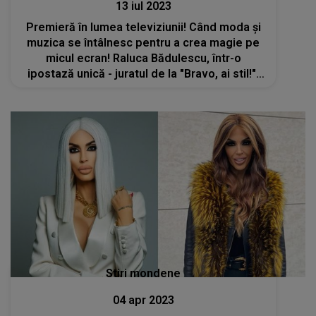
13 iul 2023
Premieră în lumea televiziunii! Când moda și
muzica se întâlnesc pentru a crea magie pe
micul ecran! Raluca Bădulescu, într-o
ipostază unică - juratul de la "Bravo, ai stil!",
în "Duet cu Alexandra", sâmbăta aceasta
Stiri mondene
04 apr 2023