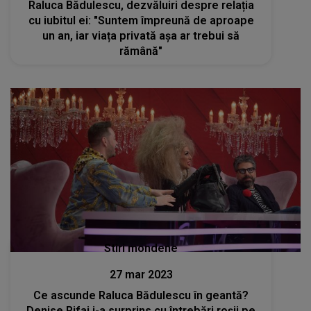
Raluca Bădulescu, dezvăluiri despre relația
cu iubitul ei: "Suntem împreună de aproape
un an, iar viața privată așa ar trebui să
rămână"
Stiri mondene
27 mar 2023
Ce ascunde Raluca Bădulescu în geantă?
Denise Rifai i-a surprins cu întrebări roșii pe