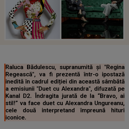
Raluca Bădulescu, supranumită și "Regina
Regească", va fi prezentă într-o ipostază
inedită în cadrul ediției din această sâmbătă
a emisiunii "Duet cu Alexandra", difuzată pe
Kanal D2. Îndragita jurată de la “Bravo, ai
stil!” va face duet cu Alexandra Ungureanu,
cele două interpretand împreună hituri
iconice.