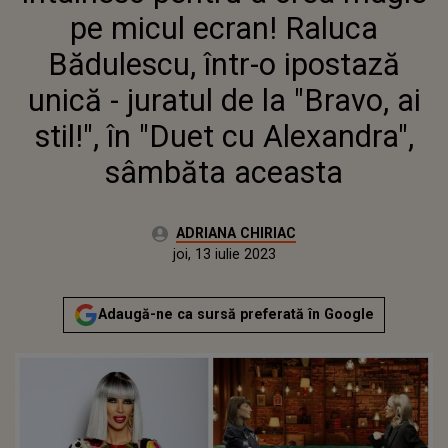
JURATUL DE LA "BRAVO, AI
pe micul ecran! Raluca
STIL!", ÎN "DUET CU
ALEXANDRA", SÂMBĂTA
Bădulescu, într-o ipostază
ACEASTA
unică - juratul de la "Bravo, ai
stil!", în "Duet cu Alexandra",
sâmbăta aceasta
Autor:
ADRIANA CHIRIAC
Publicat:
joi, 13 iulie 2023
Actualizat:
joi, 13 iulie 2023
Adaugă-ne ca sursă preferată în Google