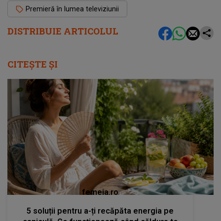
Premieră în lumea televiziunii
DISTRIBUIE ARTICOLUL
CITEȘTE ȘI
femeia.ro
5 soluții pentru a-ți recăpăta energia pe