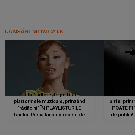
LANSĂRI MUZICALE
"Petal" înflorește pe toate
De această 
platformele muzicale, prinzând
altfel prin
"rădăcini" ÎN PLAYLISTURILE
POATE FI
fanilor. Piesa lansată recent de
de public!
Ariana Grande îi face pe
a lansat V
ascultători SĂ O ASCULTE PE
REPEAT