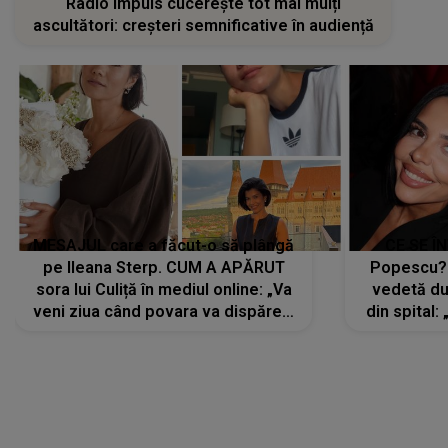
Radio Impuls cucerește tot mai mulți
ascultători: creșteri semnificative în audiență
MESAJUL care a făcut-o să plângă
CE SE Î
pe Ileana Sterp. CUM A APĂRUT
Popescu?
sora lui Culiță în mediul online: „Va
vedetă du
veni ziua când povara va dispărea,
din spital:
iar lacrimile...”