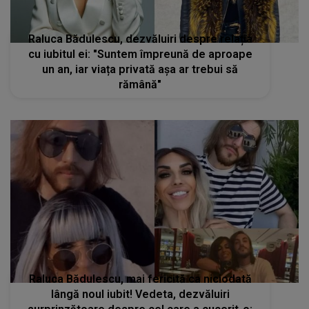
Raluca Bădulescu, dezvăluiri despre relația
cu iubitul ei: "Suntem împreună de aproape
un an, iar viața privată așa ar trebui să
rămână"
Raluca Bădulescu, mai fericită ca niciodată
lângă noul iubit! Vedeta, dezvăluiri