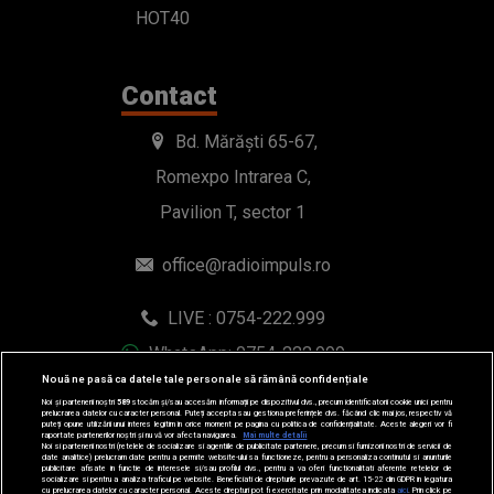
HOT40
Contact
Bd. Mărăști 65-67,
Romexpo Intrarea C,
Pavilion T, sector 1
office@radioimpuls.ro
LIVE : 0754-222.999
WhatsApp: 0754-222.999
Nouă ne pasă ca datele tale personale să rămână confidențiale
Noi și partenerii noștri
589
stocăm și/sau accesăm informații pe dispozitivul dvs., precum identificatorii cookie unici pentru
prelucrarea datelor cu caracter personal. Puteți accepta sau gestiona preferințele dvs. făcând clic mai jos, respectiv vă
puteți opune utilizării unui interes legitim în orice moment pe pagina cu politica de confidențialitate. Aceste alegeri vor fi
raportate partenerilor noștri și nu vă vor afecta navigarea.
Mai multe detalii
Noi si partenerii nostri (retelele de socializare si agentiile de publicitate partenere, precum si furnizorii nostri de servicii de
date analitice) prelucram date pentru a permite website-ului sa functioneze, pentru a personaliza continutul si anunturile
publicitare afisate in functie de interesele si/sau profilul dvs., pentru a va oferi functionalitati aferente retelelor de
socializare si pentru a analiza traficul pe website. Beneficiati de drepturile prevazute de art. 15-22 din GDPR in legatura
cu prelucrarea datelor cu caracter personal. Aceste drepturi pot fi exercitate prin modalitatea indicata
aici
. Prin click pe