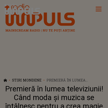
Radio Impuls
STIRI MONDENE
PREMIERĂ ÎN LUMEA
TELEVIZIUNII! CÂND MODA ȘI
Premieră în lumea televiziunii!
MUZICA SE ÎNTÂLNESC PENTRU
A CREA MAGIE PE MICUL
Când moda și muzica se
ECRAN! RALUCA BĂDULESCU,
întâlnesc pentru a crea magie
ÎNTR-O IPOSTAZĂ UNICĂ -