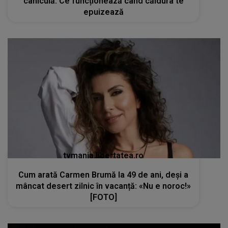
caniculă. Ce funcționează când căldura te
epuizează
tvmania.libertatea.ro
Cum arată Carmen Brumă la 49 de ani, deși a
mâncat desert zilnic în vacanță: «Nu e noroc!»
[FOTO]