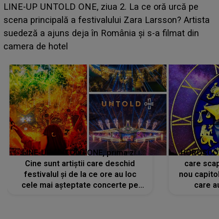
Ce a dezvăluit noua concurentă din "Casa Iubirii" l-a
luat prin surprindere pe Emanuel. CINE ESTE
BĂIATUL VIZAT de Alexandra?! Aflându-se în fața
faptului împlinit, A RECUNOSCUT IMEDIAT: "Am
avut..."
LINE-UP UNTOLD ONE, prima zi.
HOROSCOP 
Cine sunt artiștii care deschid
care scap
festivalul și de la ce ore au loc
nou capitol
cele mai așteptate concerte pe
care a
scena principală?
perioadă 