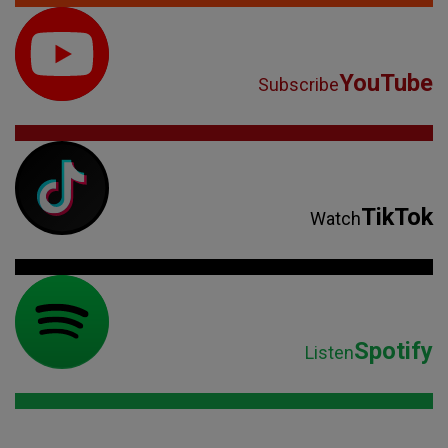
YouTube
Subscribe
TikTok
Watch
Spotify
Listen