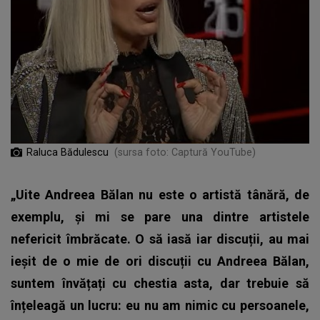
Raluca Bădulescu
(sursa foto: Captură YouTube)
„Uite Andreea Bălan nu este o artistă tânără, de
exemplu, și mi se pare una dintre artistele
nefericit îmbrăcate. O să iasă iar discuții, au mai
ieșit de o mie de ori discuții cu Andreea Bălan,
suntem învățați cu chestia asta, dar trebuie să
înțeleagă un lucru: eu nu am nimic cu persoanele,