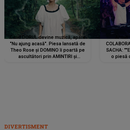
Când DORUL devine muzică, apare
Armin 
"Nu ajung acasă". Piesa lansată de
COLABORAR
Theo Rose și DOMINO îi poartă pe
SACHA: ""E
ascultători prin AMINTIRI și
o piesă 
REGĂSIRI, iar drumul emoțiilor
imediat pre
trece prin sufletul publicului:
cu mine șt
"Pentru toți cei care au plecat
păstrăm do
departe ca să le fie mai bine"
DIVERTISMENT