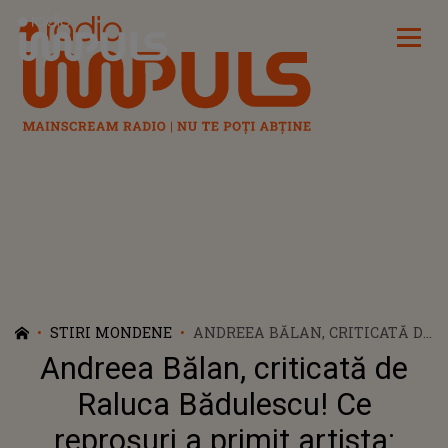
Radio Impuls
STIRI MONDENE
ANDREEA BĂLAN, CRITICATĂ DE
RALUCA BĂDULESCU! CE
Andreea Bălan, criticată de
REPROȘURI A PRIMIT ARTISTA:
„TREBUIE SĂ ÎNȚELEAGĂ CĂ...”
Raluca Bădulescu! Ce
reproșuri a primit artista: