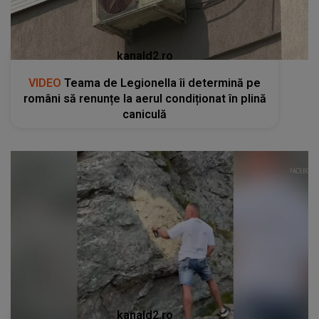
kanald2.ro
VIDEO
Teama de Legionella îi determină pe
români să renunțe la aerul condiționat în plină
caniculă
kanald2.ro