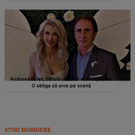
Andreea Bălan, bătută de tatăl ei în copilărie!
O obliga să urce pe scenă
STIRI MONDENE