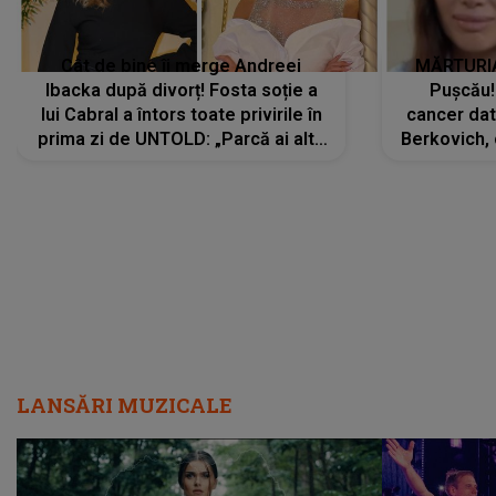
Cât de bine îi merge Andreei
MĂRTURIA
Ibacka după divorț! Fosta soție a
Pușcău!
lui Cabral a întors toate privirile în
cancer dato
prima zi de UNTOLD: „Parcă ai altă
Berkovich, 
strălucire, emani putere,
accident ru
încredere, siguranță...”
Dacă nu 
LANSĂRI MUZICALE