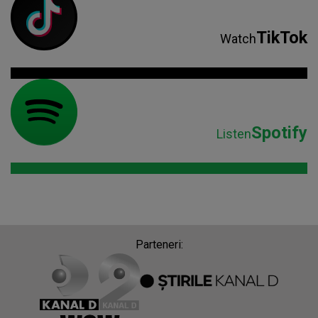
TikTok
Watch
Spotify
Listen
Parteneri: