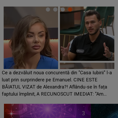
HOROSCOP de weekend, 8-9 augus
n "Casa Iubirii" l-a
care riscă să rămână fără bani. O d
l. CINE ESTE
grabă îi aduce pierderi semnificativ
lându-se în fața
planurile peste cap
T IMEDIAT: "Am