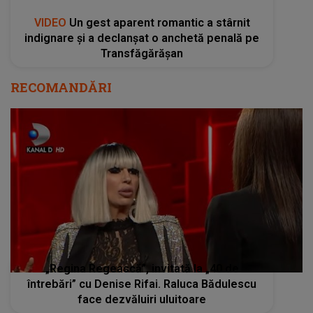
VIDEO
Un gest aparent romantic a stârnit
indignare și a declanșat o anchetă penală pe
Transfăgărășan
RECOMANDĂRI
„Regina Regească”, invitată la „40 de
întrebări” cu Denise Rifai. Raluca Bădulescu
face dezvăluiri uluitoare