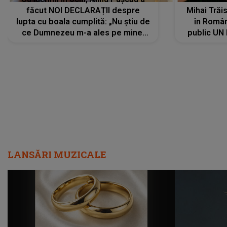
făcut NOI DECLARAȚII despre
Mihai Trăis
lupta cu boala cumplită: „Nu știu de
în Români
ce Dumnezeu m-a ales pe mine.
public UN
Am cancer la sân, am intrat în
"Nu știu ce
metastază...”
LANSĂRI MUZICALE