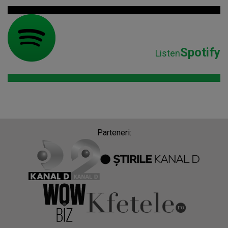
Spotify
Listen
Parteneri: