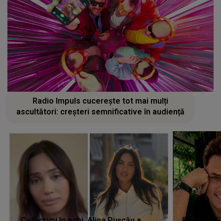
Radio Impuls cucerește tot mai mulți
ascultători: creșteri semnificative în audiență
Cu lacrimi în ochi, Alina Pușcău a
REVEDERE