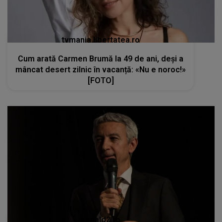
tvmania.libertatea.ro
Cum arată Carmen Brumă la 49 de ani, deși a
mâncat desert zilnic în vacanță: «Nu e noroc!»
[FOTO]
kanald2.ro