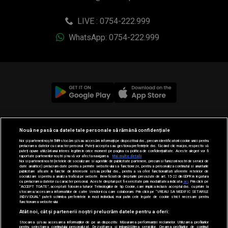
LIVE : 0754-222.999
WhatsApp: 0754-222.999
© 2019-2026 DOGAN MEDIA INTERNATIONAL SA, Toate
Nouă ne pasă ca datele tale personale să rămână confidențiale
drepturile rezervate.
Noi și partenerii noștri
589
stocăm și/sau accesăm informații pe dispozitivul dvs., precum identificatorii cookie unici pentru
prelucrarea datelor cu caracter personal. Puteți accepta sau gestiona preferințele dvs. făcând clic mai jos, respectiv vă
puteți opune utilizării unui interes legitim în orice moment pe pagina cu politica de confidențialitate. Aceste alegeri vor fi
raportate partenerilor noștri și nu vă vor afecta navigarea.
Mai multe detalii
Noi si partenerii nostri (retelele de socializare si agentiile de publicitate partenere, precum si furnizorii nostri de servicii de
date analitice) prelucram date pentru a permite website-ului sa functioneze, pentru a personaliza continutul si anunturile
publicitare afisate in functie de interesele si/sau profilul dvs., pentru a va oferi functionalitati aferente retelelor de
socializare si pentru a analiza traficul pe website. Beneficiati de drepturile prevazute de art. 15-22 din GDPR in legatura
cu prelucrarea datelor cu caracter personal. Aceste drepturi pot fi exercitate prin modalitatea indicata
aici
. Prin click pe
“ACCEPT TOATE”, acceptati folosirea tuturor Tehnologiilor de tip Cookie, care implica inclusiv acceptul dvs. cu privire la
stocarea/accesarea informatiilor de catre Vendor-ii cu care colaboram. Prin click pe “VREAU SA MODIFIC SETARILE
INDIVIDUAL” puteti schimba preferintele in mod individual, mai putin cele legate de cookie strict necesare pentru
functionarea website-ului.
Atât noi, cât și partenerii noștri prelucrăm datele pentru a oferi:
Stocarea și/sau accesarea informațiilor de pe un dispozitiv. Măsurarea performanței reclamelor. Utilizarea profilurilor
pentru selectarea conținutului personalizat. Dezvoltarea și îmbunătățirea serviciilor. Crearea profilurilor de conținut