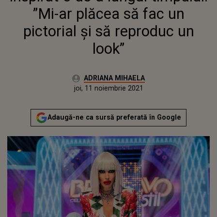
LOOK”
”Mi-ar plăcea să fac un
pictorial și să reproduc un
look”
Autor:
ADRIANA MIHAELA
Publicat:
joi, 11 noiembrie 2021
Adaugă-ne ca sursă preferată în Google