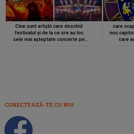
LINE-UP UNTOLD ONE, prima zi.
HOROSCOP 
Cine sunt artiștii care deschid
care scap
festivalul și de la ce ore au loc
nou capitol
cele mai așteptate concerte pe
care a
scena principală?
perioadă 
CONECTEAZĂ-TE CU NOI