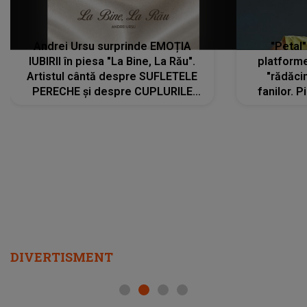
Andrei Ursu surprinde EMOȚIA
"Petal"
IUBIRII în piesa "La Bine, La Rău".
platforme
Artistul cântă despre SUFLETELE
"rădăci
PERECHE și despre CUPLURILE
fanilor. 
care aleg să meargă împreună pe
Arian
același drum, INDIFERENT DE CE LE
ascultă
REZERVĂ VIAȚA
DIVERTISMENT