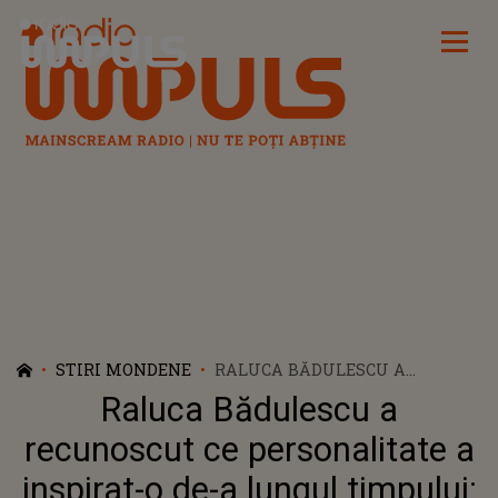
Radio Impuls
STIRI MONDENE
RALUCA BĂDULESCU A
RECUNOSCUT CE
Raluca Bădulescu a
PERSONALITATE A INSPIRAT-O
DE-A LUNGUL TIMPULUI: ”MI-
recunoscut ce personalitate a
AR PLĂCEA SĂ FAC UN
inspirat-o de-a lungul timpului:
PICTORIAL ȘI SĂ REPRODUC UN