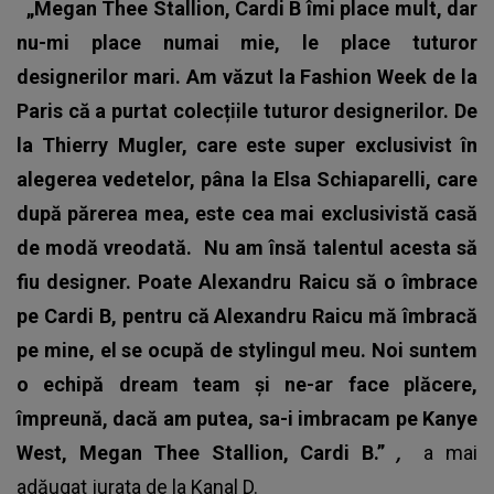
„Megan Thee Stallion, Cardi B îmi place mult, dar
nu-mi place numai mie, le place tuturor
designerilor mari. Am văzut la Fashion Week de la
Paris că a purtat colecțiile tuturor designerilor. De
la Thierry Mugler, care este super exclusivist în
alegerea vedetelor, pâna la Elsa Schiaparelli, care
după părerea mea, este cea mai exclusivistă casă
de modă vreodată.
Nu am însă talentul acesta să
fiu designer. Poate Alexandru Raicu să o îmbrace
pe Cardi B, pentru că Alexandru Raicu mă îmbracă
pe mine, el se ocupă de stylingul meu. Noi suntem
o echipă dream team și ne-ar face plăcere,
împreună, dacă am putea, sa-i imbracam pe Kanye
West, Megan Thee Stallion, Cardi B.”
,
a mai
adăugat jurata de la Kanal D.