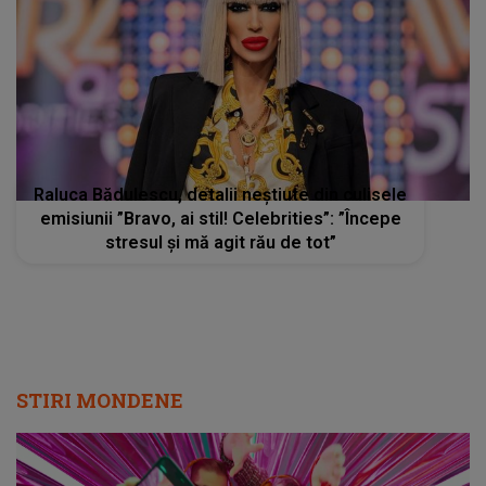
Raluca Bădulescu, detalii neștiute din culisele
emisiunii ”Bravo, ai stil! Celebrities”: ”Începe
stresul și mă agit rău de tot”
STIRI MONDENE