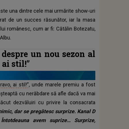
 este una dintre cele mai urmărite show-uri
rat de un succes răsunător, iar la masa
ului românesc, cum ar fi: Cătălin Botezatu,
Albu.
 despre un nou sezon al
i stil!”
ravo, ai stil!”
, unde marele premiu a fost
 așteaptă cu nerăbdare să afle dacă va mai
cut dezvăluiri cu privire la consacrata
nimic, dar se pregătesc surprize. Kanal D
 Întotdeauna avem suprize… Surprize,