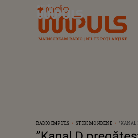
Radio Impuls
RADIO IMPULS
STIRI MONDENE
”KANAL 
SURPRIZ
”Kanal D pregăteș
FIECARE