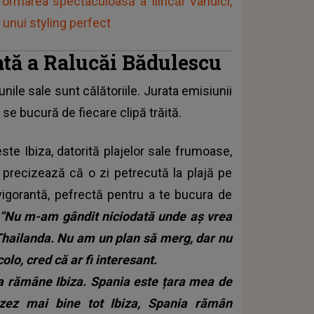
sformarea spectaculoasă a Ilincăi Vandici,
 unui styling perfect
rată a Ralucăi Bădulescu
nile sale sunt călătoriile. Jurata emisiunii
 se bucură de fiecare clipă trăită.
ste Ibiza, datorită plajelor sale frumoase,
a precizează că o zi petrecută la plajă pe
evigorantă, pefrectă pentru a te bucura de
“Nu m-am gândit niciodată unde aș vrea
Thailanda. Nu am un plan să merg, dar nu
olo, cred că ar fi interesant.
 va rămâne Ibiza. Spania este țara mea de
zez mai bine tot Ibiza, Spania rămân