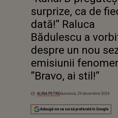
RALUCA
surprize, ca de fi
VORBIT
NOU SE
EMISIU
dată!” Raluca
”BRAVO, 
Bădulescu a vorbi
despre un nou sez
emisiunii fenome
”Bravo, ai stil!”
Publicat:
Autor:
vineri, 29 decembrie 2023
Actualizat:
ALINA PETRE
duminică, 29 decembrie 2024
Adaugă-ne ca sursă preferată în Google