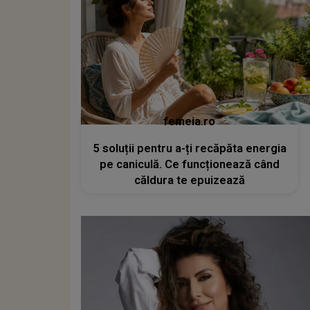
femeia.ro
5 soluții pentru a-ți recăpăta energia
pe caniculă. Ce funcționează când
căldura te epuizează