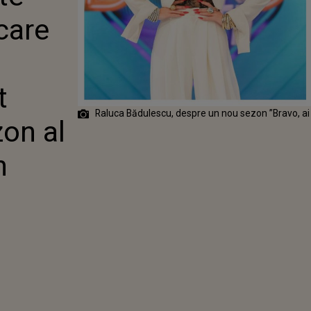
 BĂDULESCU A
ecare
 DESPRE UN
ZON AL
NII FENOMEN
AI STIL!”
t
Raluca Bădulescu, despre un nou sezon ”Bravo, ai s
on al
n