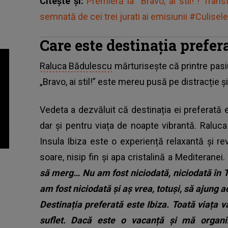
Citește și:
Premieră la “Bravo, ai stil!”! Tran
semnată de cei trei jurati ai emisiunii #Culisele
Care este destinația prefe
Raluca Bădulescu
mărturisește că printre pasiu
„Bravo, ai stil!” este mereu pusă pe distracție și
Vedeta a dezvăluit că destinația ei preferată e
dar și pentru viața de noapte vibrantă. Raluc
Insula Ibiza este o experiență relaxantă și r
soare, nisip fin și apa cristalină a Mediteranei.
să merg… Nu am fost niciodată, niciodată în 
am fost niciodată și aș vrea, totuși, să ajung ac
Destinația preferată este Ibiza. Toată viața
suflet. Dacă este o vacanță și mă organi