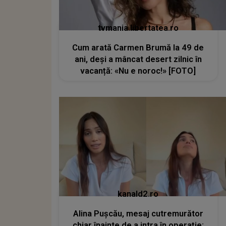
tvmania.libertatea.ro
Cum arată Carmen Brumă la 49 de
ani, deși a mâncat desert zilnic în
vacanță: «Nu e noroc!» [FOTO]
kanald2.ro
Alina Pușcău, mesaj cutremurător
chiar înainte de a intra în operație: