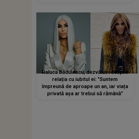
achiziții ale artistei
Raluca Bădulescu, dezvăluiri despre
relația cu iubitul ei: "Suntem
împreună de aproape un an, iar viața
privată așa ar trebui să rămână"