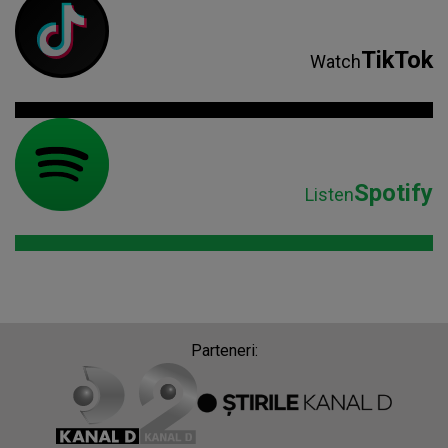
TikTok
Watch
Spotify
Listen
Parteneri: