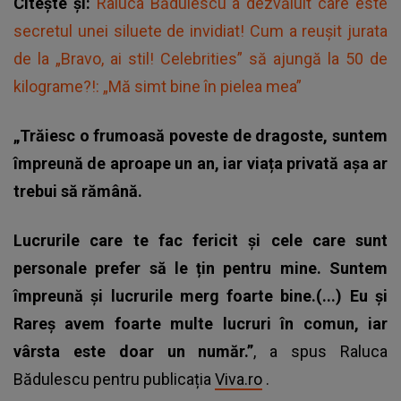
Citește și:
Raluca Bădulescu a dezvăluit care este
secretul unei siluete de invidiat! Cum a reușit jurata
de la „Bravo, ai stil! Celebrities” să ajungă la 50 de
kilograme?!: „Mă simt bine în pielea mea”
„Trăiesc o frumoasă poveste de dragoste, suntem
împreună de aproape un an, iar viața privată așa ar
trebui să rămână.
Lucrurile care te fac fericit și cele care sunt
personale prefer să le țin pentru mine. Suntem
împreună și lucrurile merg foarte bine.(...) Eu și
Rareș avem foarte multe lucruri în comun, iar
vârsta este doar un număr.”
, a spus Raluca
Bădulescu pentru publicația
Viva.ro
.