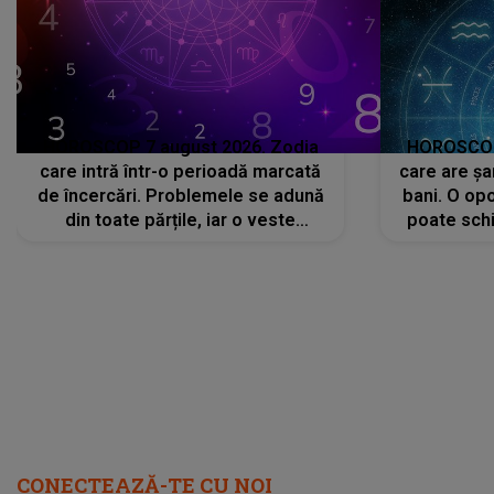
HOROSCOP 7 august 2026. Zodia
HOROSCOP 
care intră într-o perioadă marcată
care are șa
de încercări. Problemele se adună
bani. O opo
din toate părțile, iar o veste
poate schi
neașteptată îi dă planurile peste
la
cap
CONECTEAZĂ-TE CU NOI