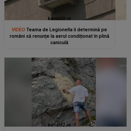
kanald2.ro
VIDEO
Teama de Legionella îi determină pe
români să renunțe la aerul condiționat în plină
caniculă
kanald2.ro