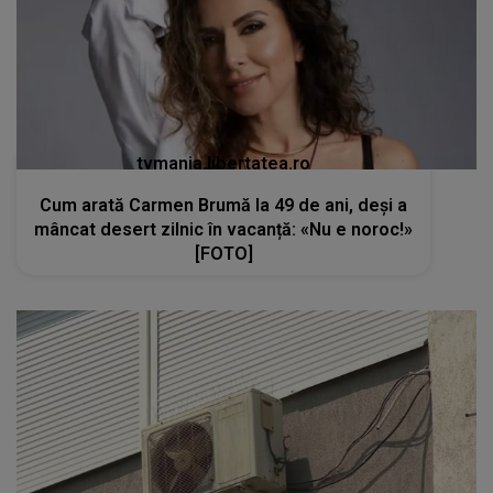
tvmania.libertatea.ro
Cum arată Carmen Brumă la 49 de ani, deși a
mâncat desert zilnic în vacanță: «Nu e noroc!»
[FOTO]