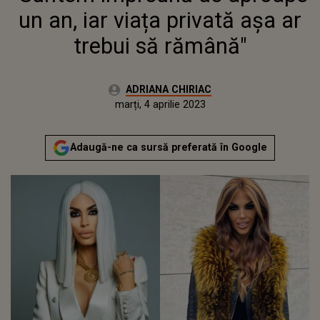
un an, iar viața privată așa ar
trebui să rămână"
Autor:
ADRIANA CHIRIAC
Publicat:
marți, 4 aprilie 2023
Actualizat:
marți, 4 aprilie 2023
Adaugă-ne ca sursă preferată în Google