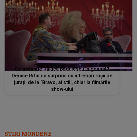
Ce ascunde Raluca Bădulescu în geantă?
Denise Rifai i-a surprins cu întrebări roșii pe
jurații de la “Bravo, ai stil!, chiar la filmările
show-ului
STIRI MONDENE