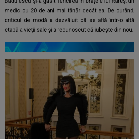
Bădulescu și-a găsit fericirea în brațele lui Rareș, un
medic cu 20 de ani mai tânăr decât ea. De curând,
criticul de modă a dezvăluit că se află într-o altă
etapă a vieții sale și a recunoscut că iubește din nou.