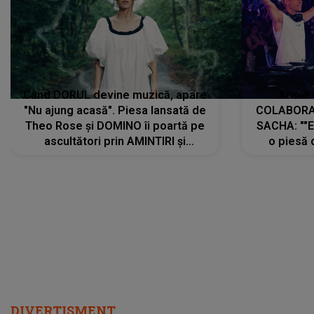
Când DORUL devine muzică, apare
Armin 
"Nu ajung acasă". Piesa lansată de
COLABORAR
Theo Rose și DOMINO îi poartă pe
SACHA: ""E
ascultători prin AMINTIRI și
o piesă 
REGĂSIRI, iar drumul emoțiilor
imediat pre
trece prin sufletul publicului:
cu mine șt
"Pentru toți cei care au plecat
păstrăm do
departe ca să le fie mai bine"
DIVERTISMENT