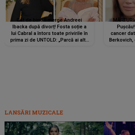
Cât de bine îi merge Andreei
MĂRTURIA
Ibacka după divorț! Fosta soție a
Pușcău!
lui Cabral a întors toate privirile în
cancer dato
prima zi de UNTOLD: „Parcă ai altă
Berkovich, 
strălucire, emani putere,
accident ru
încredere, siguranță...”
Dacă nu 
LANSĂRI MUZICALE