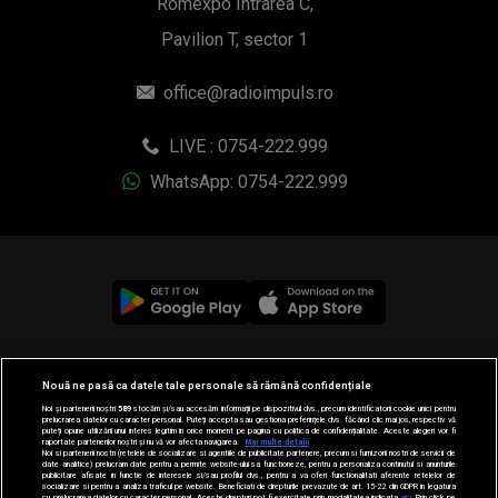
Romexpo Intrarea C,
Pavilion T, sector 1
office@radioimpuls.ro
LIVE : 0754-222.999
WhatsApp: 0754-222.999
© 2019-2026 DOGAN MEDIA INTERNATIONAL SA, Toate
Nouă ne pasă ca datele tale personale să rămână confidențiale
drepturile rezervate.
Noi și partenerii noștri
589
stocăm și/sau accesăm informații pe dispozitivul dvs., precum identificatorii cookie unici pentru
prelucrarea datelor cu caracter personal. Puteți accepta sau gestiona preferințele dvs. făcând clic mai jos, respectiv vă
puteți opune utilizării unui interes legitim în orice moment pe pagina cu politica de confidențialitate. Aceste alegeri vor fi
raportate partenerilor noștri și nu vă vor afecta navigarea.
Mai multe detalii
Noi si partenerii nostri (retelele de socializare si agentiile de publicitate partenere, precum si furnizorii nostri de servicii de
date analitice) prelucram date pentru a permite website-ului sa functioneze, pentru a personaliza continutul si anunturile
publicitare afisate in functie de interesele si/sau profilul dvs., pentru a va oferi functionalitati aferente retelelor de
socializare si pentru a analiza traficul pe website. Beneficiati de drepturile prevazute de art. 15-22 din GDPR in legatura
cu prelucrarea datelor cu caracter personal. Aceste drepturi pot fi exercitate prin modalitatea indicata
aici
. Prin click pe