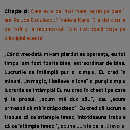
Citește și:
Care este cel mai mare regret pe care îl
are Raluca Bădulescu? Vedeta Kanal D a dat cărțile
pe față și a recunoscut: ”Am trăit toată viața pe
principiul acesta”
„Când vreodată mi-am pierdut eu speranța, eu tot
timpul am fost foarte bine, extraordinar de bine.
Lucrurile se întâmplă pur și simplu. Eu cred în
minuni, „in magic, i believe in love” și pur și simplu
lucrurile se întâmplă! Eu nu cred în chestii pe care
ți le propui, „acum mă duc să…”, sau „acum
urmează să mă îndrăgostesc”. Eu cred că lucrurile
trebuie să se întâmple firesc, întotdeauna trebuie
să se întâmple firesc!”,
spune
Jurata de la „Bravo, ai