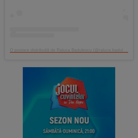
O postare distribuită de Raluca Badulescu (@raluca.badulescu)