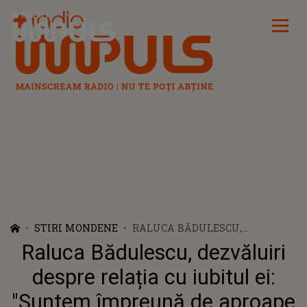
Radio Impuls
STIRI MONDENE
RALUCA BĂDULESCU,
DEZVĂLUIRI DESPRE RELAȚIA
Raluca Bădulescu, dezvăluiri
CU IUBITUL EI: "SUNTEM
ÎMPREUNĂ DE APROAPE UN
despre relația cu iubitul ei:
AN, IAR VIAȚA PRIVATĂ AȘA AR
"Suntem împreună de aproape
TREBUI SĂ RĂMÂNĂ"