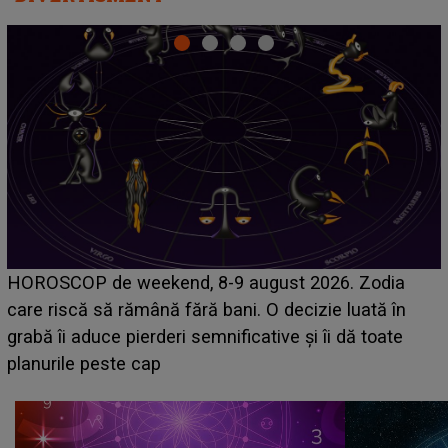
Emanuel a ținut ACEST DETALIU ASCUNS până
acum! În fața Alexandrei, concurentul din Casa Iubirii
face o MĂRTURISIRE NEAȘTEPTATĂ despre mama
sa: "I-am spus și ei în față, eu nu te iubesc pentru
că..."