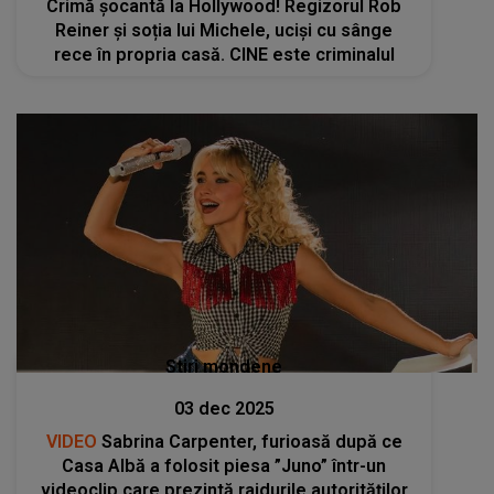
Crimă șocantă la Hollywood! Regizorul Rob
Reiner şi soția lui Michele, uciși cu sânge
rece în propria casă. CINE este criminalul
Stiri mondene
03 dec 2025
VIDEO
Sabrina Carpenter, furioasă după ce
Casa Albă a folosit piesa ”Juno” într-un
videoclip care prezintă raidurile autorităţilor