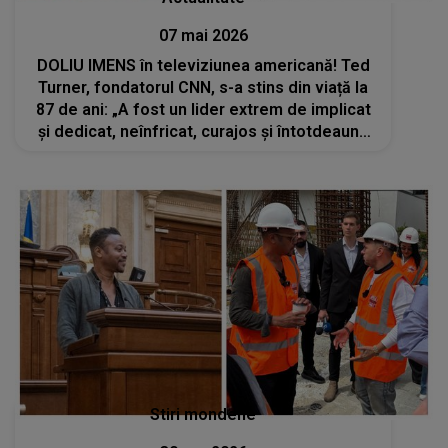
07 mai 2026
DOLIU IMENS în televiziunea americană! Ted
Turner, fondatorul CNN, s-a stins din viață la
87 de ani: „A fost un lider extrem de implicat
și dedicat, neînfricat, curajos și întotdeauna
dispus să-și urmeze intuiția”
Stiri mondene