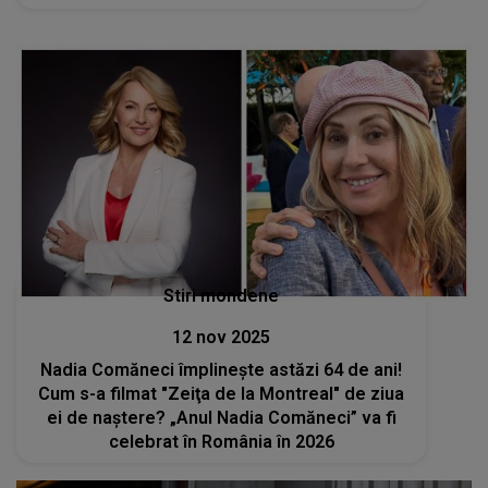
„Taci din gură, porcuşorule!”, „Cred că eşti o
jurnalistă groaznică”
Stiri mondene
12 nov 2025
Nadia Comăneci împlinește astăzi 64 de ani!
Cum s-a filmat "Zeiţa de la Montreal" de ziua
ei de naștere? „Anul Nadia Comăneci” va fi
celebrat în România în 2026