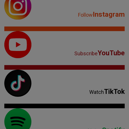
Instagram
Follow
YouTube
Subscribe
TikTok
Watch