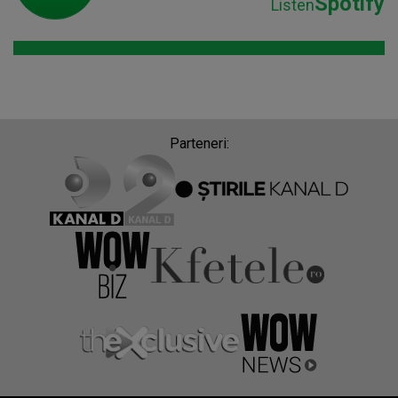
Spotify
Listen
Parteneri: