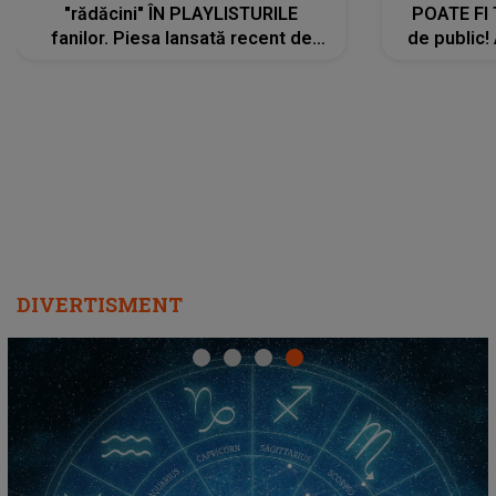
"rădăcini" ÎN PLAYLISTURILE
POATE FI
fanilor. Piesa lansată recent de
de public!
Ariana Grande îi face pe
a lansat V
ascultători SĂ O ASCULTE PE
REPEAT
DIVERTISMENT