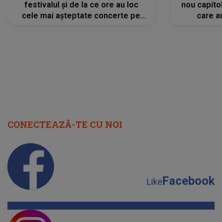
festivalul și de la ce ore au loc
nou capitol
cele mai așteptate concerte pe
care a
scena principală?
perioadă 
CONECTEAZĂ-TE CU NOI
Facebook
Like