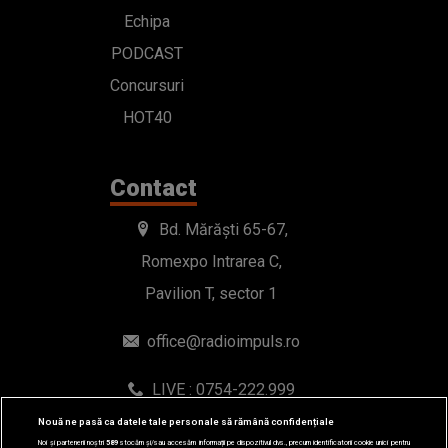
Echipa
PODCAST
Concursuri
HOT40
Contact
Bd. Mărăști 65-67,
Romexpo Intrarea C,
Pavilion T, sector 1
office@radioimpuls.ro
LIVE : 0754-222.999
WhatsApp: 0754-222.999
Nouă ne pasă ca datele tale personale să rămână confidențiale
Noi și partenerii noștri
589
stocăm și/sau accesăm informații pe dispozitivul dvs., precum identificatorii cookie unici pentru