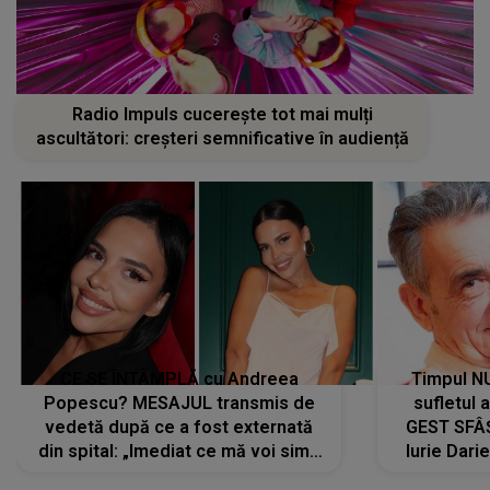
Radio Impuls cucerește tot mai mulți
ascultători: creșteri semnificative în audiență
CE SE ÎNTÂMPLĂ cu Andreea
Timpul N
Popescu? MESAJUL transmis de
sufletul 
vedetă după ce a fost externată
GEST SFÂȘ
din spital: „Imediat ce mă voi simți
Iurie Dari
mai bine...”
măsură ce