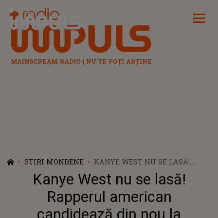
Radio Impuls
STIRI MONDENE
KANYE WEST NU SE LASĂ!
RAPPERUL AMERICAN
Kanye West nu se lasă!
CANDIDEAZĂ DIN NOU LA
PREȘEDINȚIA SUA
Rapperul american
candidează din nou la