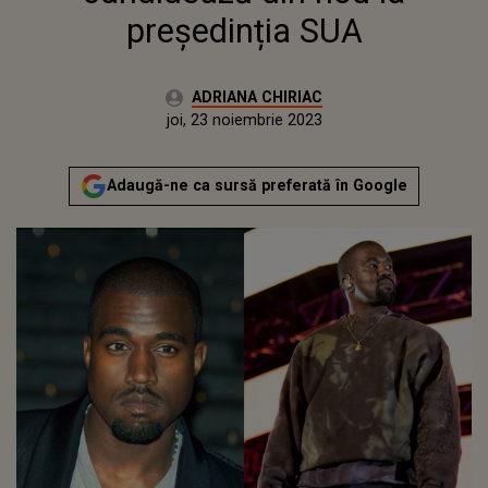
președinția SUA
Autor:
ADRIANA CHIRIAC
Publicat:
miercuri, 23 noiembrie 2022
Actualizat:
joi, 23 noiembrie 2023
Adaugă-ne ca sursă preferată în Google