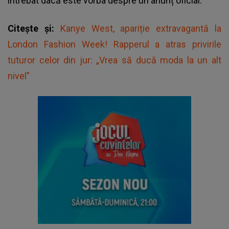
întrebat dacă este vorba despre un anunț oficial.
Citește și:
Kanye West, apariție extravagantă la
London Fashion Week! Rapperul a atras privirile
tuturor celor din jur: „Vrea să ducă moda la un alt
nivel”