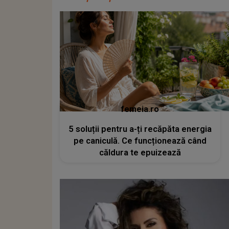
femeia.ro
5 soluții pentru a-ți recăpăta energia
pe caniculă. Ce funcționează când
căldura te epuizează