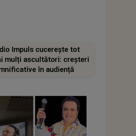
dio Impuls cucerește tot
i mulți ascultători: creșteri
mnificative în audiență