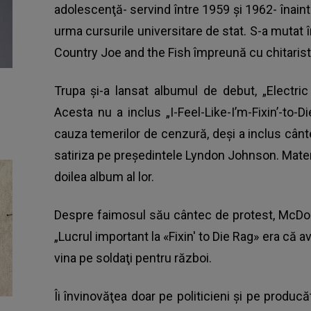
adolescenţă- servind între 1959 şi 1962- înain
urma cursurile universitare de stat. S-a mutat
Country Joe and the Fish împreună cu chitaristu
Trupa şi-a lansat albumul de debut, „Electri
Acesta nu a inclus „I-Feel-Like-I’m-Fixin’-to-
cauza temerilor de cenzură, deşi a inclus cânt
satiriza pe preşedintele Lyndon Johnson. Mater
doilea album al lor.
Despre faimosul său cântec de protest, McDonal
„Lucrul important la «Fixin' to Die Rag» era că
vina pe soldaţi pentru război.
Îi învinovăţea doar pe politicieni şi pe producă