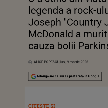
MCDONALD A MUR
legenda a rock-ulu
CAUZA B
Joseph "Country 
McDonald a murit
cauza bolii Parki
Publicat:
Autor:
luni, 9 martie 2026
Actualizat:
ALICE POPESCU
luni, 9 martie 2026
Adaugă-ne ca sursă preferată în Google
CITEȘTE ȘI