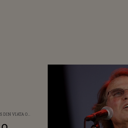
S DIN VIATA O
 A ROCK-ULUI!
 o
"COUNTRY JOE"