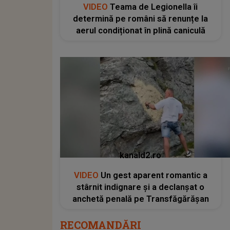
VIDEO
Teama de Legionella îi
determină pe români să renunțe la
aerul condiționat în plină caniculă
kanald2.ro
VIDEO
Un gest aparent romantic a
stârnit indignare și a declanșat o
anchetă penală pe Transfăgărășan
RECOMANDĂRI