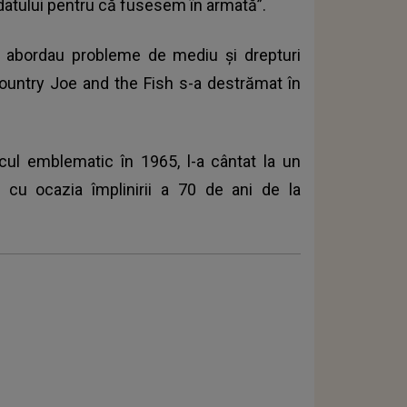
ldatului pentru că fusesem în armată”.
 abordau probleme de mediu şi drepturi
Country Joe and the Fish s-a destrămat în
ul emblematic în 1965, l-a cântat ​​la un
, cu ocazia împlinirii a 70 de ani de la