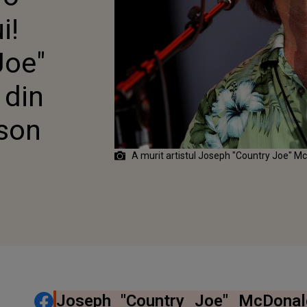
IT DIN
i!
OLII PARKINSON
Joe"
 din
nson
A murit artistul Joseph "Country Joe" M
DISTRIBUIE ARTICOLUL
Joseph "Country Joe" McDonald