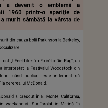
şi a devenit o emblemă a
nii 1960 printr-o apariţie de
 a murit sâmbătă la vârsta de
rit din cauza bolii Parkinson la Berkeley,
socializare.
st „I-Feel-Like-I’m-Fixin’-to-Die Rag”, un
 interpretat la Festivalul Woodstock din
 atunci când publicul este îndemnat să
F la cererea lui McDonald.
Donald a crescut în El Monte, California,
 weekenduri. S-a înrolat în Marină în