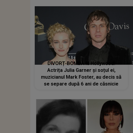
DIVORȚ-BOMBĂ la Hollywood!
Actrița Julia Garner și soțul ei,
muzicianul Mark Foster, au decis să
se separe după 6 ani de căsnicie