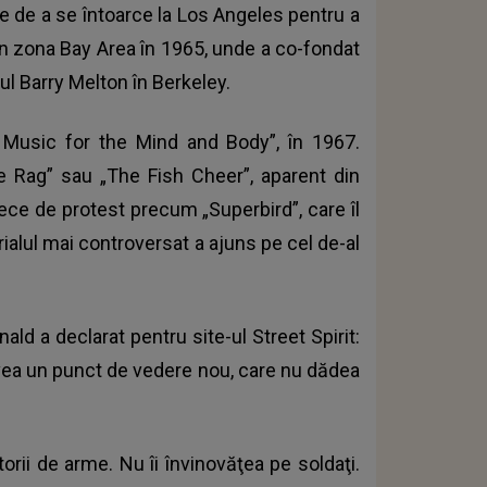
te de a se întoarce la Los Angeles pentru a
 în zona Bay Area în 1965, unde a co-fondat
l Barry Melton în Berkeley.
c Music for the Mind and Body”, în 1967.
Die Rag” sau „The Fish Cheer”, aparent din
ece de protest precum „Superbird”, care îl
ialul mai controversat a ajuns pe cel de-al
d a declarat pentru site-ul Street Spirit:
 avea un punct de vedere nou, care nu dădea
torii de arme. Nu îi învinovăţea pe soldaţi.