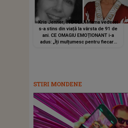
Kris Jenner, ÎN DOLIU! Mama vedetei
s-a stins din viață la vârsta de 91 de
ani. CE OMAGIU EMOȚIONANT i-a
adus: „Îți mulțumesc pentru fiecare
sacrificiu pe care l-ai făcut. Inimile
noastre sunt sfâșiate”
STIRI MONDENE