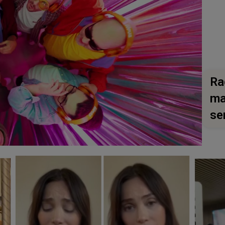
Ra
ma
se