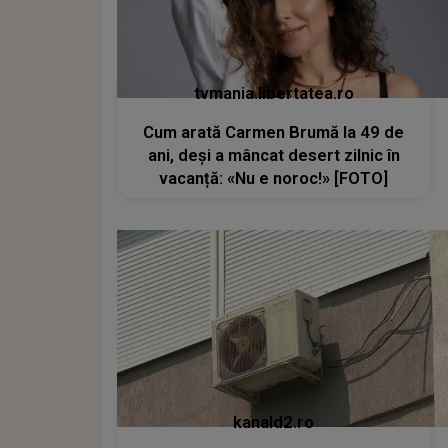
tvmania.libertatea.ro
Cum arată Carmen Brumă la 49 de
ani, deși a mâncat desert zilnic în
vacanță: «Nu e noroc!» [FOTO]
kanald2.ro