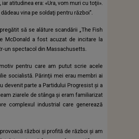
ar atitudinea era: «Ura, vom muri cu toţii».
dădeau vina pe soldaţi pentru război”.
pregătit să se alăture scandării „The Fish
e McDonald a fost acuzat de incitare la
tr-un spectacol din Massachusetts.
l motiv pentru care am putut scrie acele
lie socialistă. Părinţii mei erau membri ai
devenit parte a Partidului Progresist şi a
team ziarele de stânga şi eram familiarizat
spre complexul industrial care generează
provoacă război şi profită de război şi am