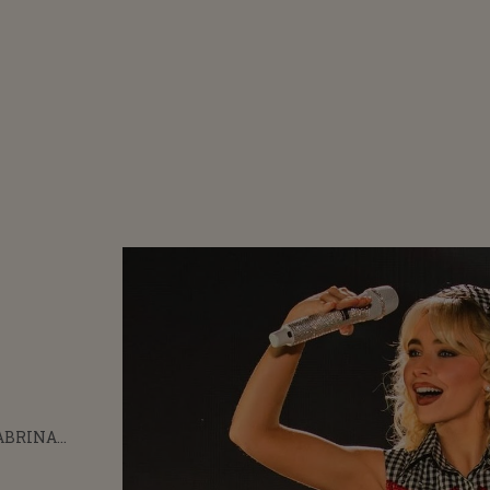
ABRINA
TER, FURIOASĂ
 CASA ALBĂ A