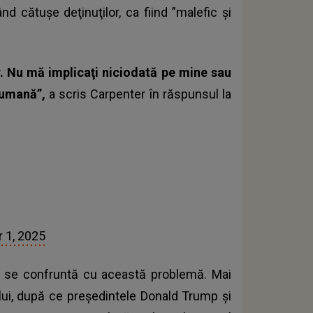
nd cătuşe deţinuţilor, ca fiind ”malefic şi
r. Nu mă implicaţi niciodată pe mine sau
numană”,
a scris Carpenter în răspunsul la
 1, 2025
e se confruntă cu această problemă. Mai
pului, după ce preşedintele Donald Trump şi