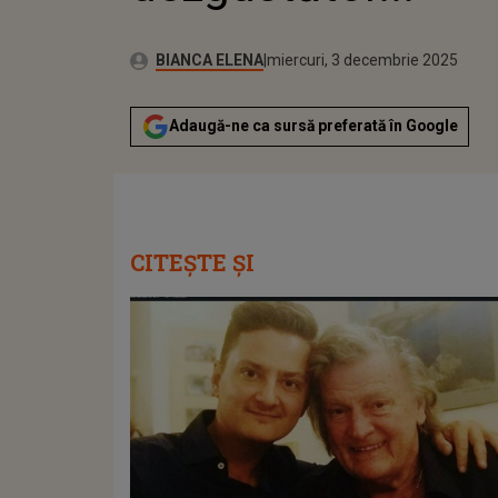
Publicat:
Autor:
miercuri, 3 decembrie 2025
Actualizat:
BIANCA ELENA
miercuri, 3 decembrie 2025
Adaugă-ne ca sursă preferată în Google
CITEȘTE ȘI