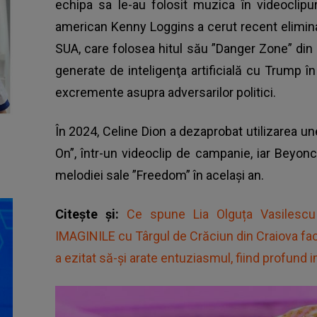
echipa sa le-au folosit muzica în videoclipur
american Kenny Loggins a cerut recent elimina
SUA, care folosea hitul său ”Danger Zone” din
generate de inteligenţa artificială cu Trump î
excremente asupra adversarilor politici.
În 2024, Celine Dion a dezaprobat utilizarea une
On”, într-un videoclip de campanie, iar Beyonc
melodiei sale ”Freedom” în acelaşi an.
Citește și:
Ce spune Lia Olguța Vasilesc
IMAGINILE cu Târgul de Crăciun din Craiova fac
a ezitat să-și arate entuziasmul, fiind profund