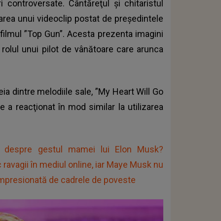
i controversate. Cântăreţul şi chitaristul
rea unui videoclip postat de preşedintele
 filmul ”Top Gun”. Acesta prezenta imagini
n rolul unui pilot de vânătoare care arunca
ia dintre melodiile sale, ”My Heart Will Go
e a reacţionat în mod similar la utilizarea
u despre gestul mamei lui Elon Musk?
 ravagii în mediul online, iar Maye Musk nu
 impresionată de cadrele de poveste