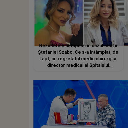
Rezultatele autopsiei în cazul morții
Ștefaniei Szabo. Ce s-a întâmplat, de
fapt, cu regretatul medic chirurg și
director medical al Spitalului
Județean de Urgență Buzău? Nu ar fi
făcut infarct și nici AVC