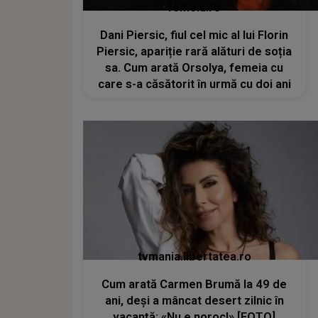
femeia.ro
Dani Piersic, fiul cel mic al lui Florin
Piersic, apariție rară alături de soția
sa. Cum arată Orsolya, femeia cu
care s-a căsătorit în urmă cu doi ani
tvmania.libertatea.ro
Cum arată Carmen Brumă la 49 de
ani, deși a mâncat desert zilnic în
vacanță: «Nu e noroc!» [FOTO]