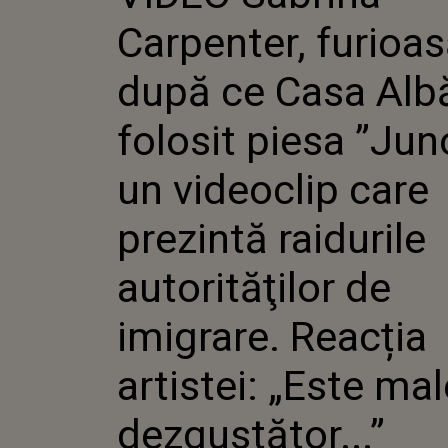
FOLOSIT
Carpenter, furioa
ÎNTR-UN
CARE P
RAIDUR
după ce Casa Alb
AUTORI
IMIGRAR
folosit piesa ”Juno
ARTISTEI
MALEFIC
DEZGUST
un videoclip care
prezintă raidurile
autorităţilor de
imigrare. Reacția
artistei: „Este mal
dezgustător...”