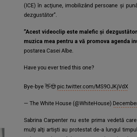
(ICE) în acţiune, imobilizând persoane şi punâ
dezgustător”.
”Acest videoclip este malefic şi dezgustăto
muzica mea pentru a vă promova agenda i
postarea Casei Albe.
Have you ever tried this one?
Bye-bye 👋😍
pic.twitter.com/MS9OJKjVdX
— The White House (@WhiteHouse)
December
Sabrina Carpenter nu este prima vedetă car
mulţi alţi artişti au protestat de-a lungul tim