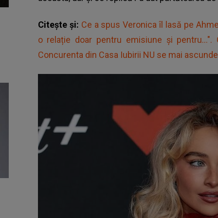
Citește și:
Ce a spus Veronica îl lasă pe Ahm
o relație doar pentru emisiune și pentru..."
Concurenta din Casa Iubirii NU se mai ascunde