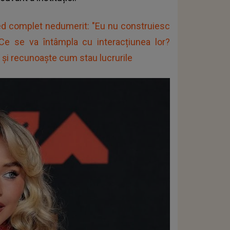
ed complet nedumerit: "Eu nu construiesc
. Ce se va întâmpla cu interacțiunea lor?
 și recunoaște cum stau lucrurile