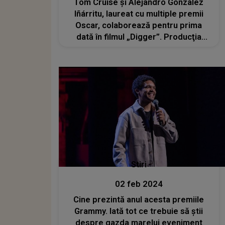
Tom Cruise și Alejandro González
Iñárritu, laureat cu multiple premii
Oscar, colaborează pentru prima
dată în filmul „Digger”. Producţia
marchează întoarcerea cineastului
mexican la un film în limba engleză
după „The Revenant”
Stiri
02 feb 2024
Cine prezintă anul acesta premiile
Grammy. Iată tot ce trebuie să știi
despre gazda marelui eveniment