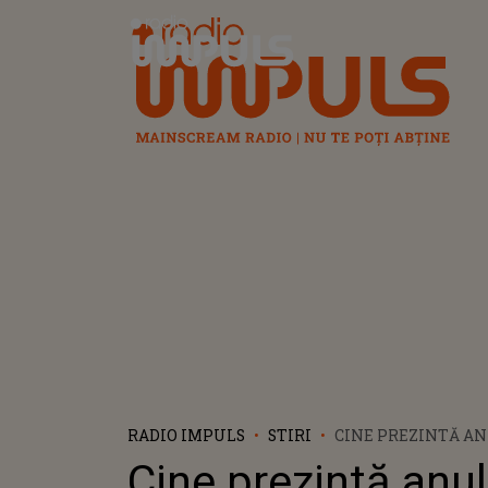
Radio Impuls
RADIO IMPULS
STIRI
CINE PREZINTĂ AN
PREMIILE GRAMMY.
Cine prezintă anul
TREBUIE SĂ ȘTII D