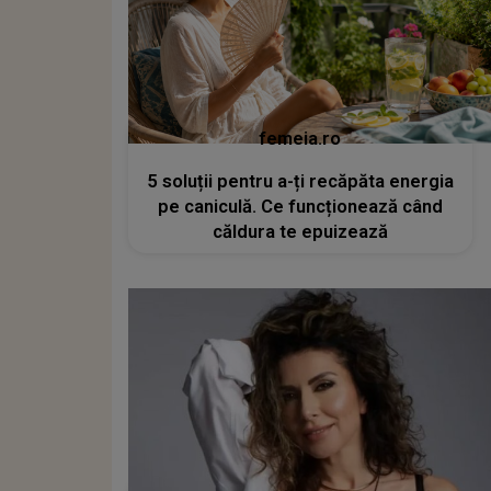
femeia.ro
5 soluții pentru a-ți recăpăta energia
pe caniculă. Ce funcționează când
căldura te epuizează