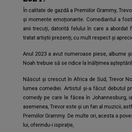
În calitate de gazdă a Premiilor Grammy, Trev
și momente emoționante. Comediantul a fost e
anii trecuți, datorită felului în care a abordat 
tratat artiștii prezenți, cu mult respect și apreci
Anul 2023 a avut numeroase piese, albume și 
Noah
trebuie să se ridice la înălțimea așteptări
Născut și crescut în Africa de Sud, Trevor N
lumea comediei. Artistul și-a făcut debutul p
comedy pe care le făcea în Johannesburg, ia
asemenea, Trevor este și un fan al muzicii, ast
Premiilor Grammy
. De multe ori, acesta a pove
lui, oferindu-i ispirație,