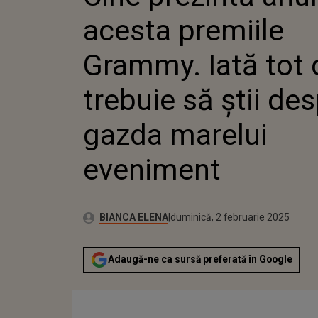
MARELUI EVENIM
acesta premiile
Grammy. Iată tot 
trebuie să știi de
gazda marelui
eveniment
Publicat:
Autor:
vineri, 2 februarie 2024
Actualizat:
BIANCA ELENA
duminică, 2 februarie 2025
Adaugă-ne ca sursă preferată în Google