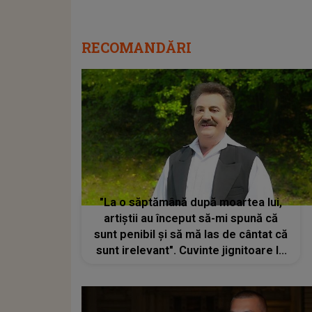
RECOMANDĂRI
"La o săptămână după moartea lui,
artiștii au început să-mi spună că
sunt penibil și să mă las de cântat că
sunt irelevant". Cuvinte jignitoare la
adresa fiului de suflet al lui Petrică
Mîțu Stoian