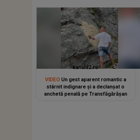
kanald2.ro
VIDEO
Un gest aparent romantic a
stârnit indignare și a declanșat o
anchetă penală pe Transfăgărășan