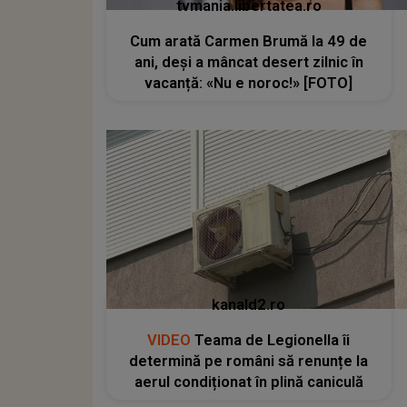
tvmania.libertatea.ro
Cum arată Carmen Brumă la 49 de
ani, deși a mâncat desert zilnic în
vacanță: «Nu e noroc!» [FOTO]
kanald2.ro
VIDEO
Teama de Legionella îi
determină pe români să renunțe la
aerul condiționat în plină caniculă