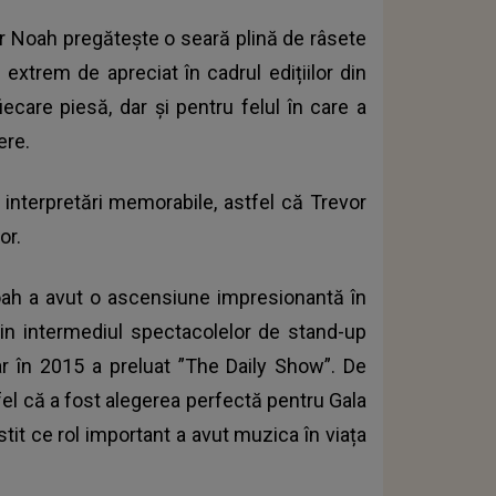
or Noah pregătește o seară plină de râsete
xtrem de apreciat în cadrul edițiilor din
fiecare piesă, dar și pentru felul în care a
ere.
interpretări memorabile, astfel că
Trevor
lor.
oah a avut o ascensiune impresionantă în
rin intermediul spectacolelor de stand-up
r în 2015 a preluat ”The Daily Show”. De
fel că a fost alegerea perfectă pentru
Gala
stit ce rol important a avut muzica în viața