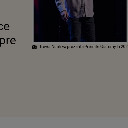
ENT
ce
spre
Trevor Noah va prezenta Premiile Grammy în 20