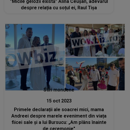
”Micile gelozii există” Alina Ceușan, adevărul
despre relația cu soțul ei, Raul Tișa
Stiri mondene
15 oct 2023
Primele declarații ale soacrei mici, mama
Andreei despre marele eveniment din viața
fiicei sale și a lui Bursucu: „Am plâns înainte
de ceremonie"