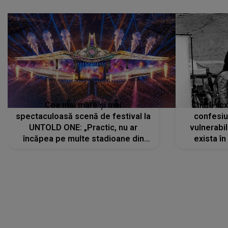
Cea mai mare și mai
Charli xc
spectaculoasă scenă de festival la
confesiu
UNTOLD ONE: „Practic, nu ar
vulnerabil
încăpea pe multe stadioane din
exista în
lume”. Evenimentul începe joi, 6
august 2026