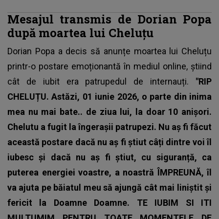
Mesajul transmis de Dorian Popa
după moartea lui Cheluțu
Dorian Popa a decis să anunțe moartea lui
Cheluțu
printr-o postare emoționantă în mediul online, știind
cât de iubit era patrupedul de internauți.
"RIP
CHELUȚU. Astăzi, 01 iunie 2026, o parte din inima
mea nu mai bate.. de ziua lui, la doar 10 anișori.
Chelutu a fugit la îngerașii patrupezi. Nu aș fi făcut
această postare dacă nu aș fi știut câți dintre voi îl
iubesc și dacă nu aș fi știut, cu siguranță, ca
puterea energiei voastre, a noastră ÎMPREUNĂ, îl
va ajuta pe băiatul meu să ajungă cât mai liniștit și
fericit la Doamne Doamne. TE IUBIM SI ITI
MULTUMIM PENTRU TOATE MOMENTELE DE