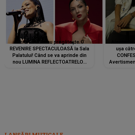
Tania Turtureanu pregătește O
Alexandra
REVENIRE SPECTACULOASĂ la Sala
ușa cătr
Palatului! Când se va aprinde din
CONFES
nou LUMINA REFLECTOATRELOR
Avertismentu
pentru artistă: " Vor fi multe
rămas ÎNT
cântece noi, în premieră. Cântece
au format-
care abia acum învață să respire"
"Am f
LANSĂRI MUZICALE