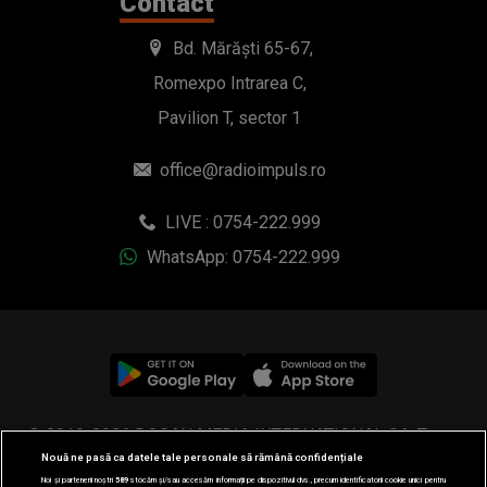
Contact
Bd. Mărăști 65-67,
Romexpo Intrarea C,
Pavilion T, sector 1
office@radioimpuls.ro
LIVE : 0754-222.999
WhatsApp: 0754-222.999
© 2019-2026 DOGAN MEDIA INTERNATIONAL SA, Toate
Nouă ne pasă ca datele tale personale să rămână confidențiale
drepturile rezervate.
Noi și partenerii noștri
589
stocăm și/sau accesăm informații pe dispozitivul dvs., precum identificatorii cookie unici pentru