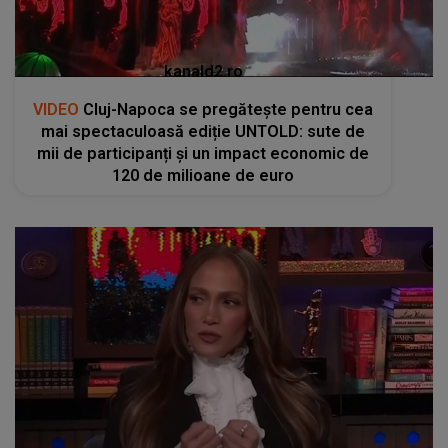
kanald2.ro
VIDEO
Cluj-Napoca se pregătește pentru cea
mai spectaculoasă ediție UNTOLD: sute de
mii de participanți și un impact economic de
120 de milioane de euro