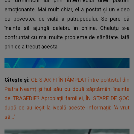
cu urmăritorii lui prin intermediul unei postări
emoționante. Mai mult chiar, el a postat și un video
cu povestea de viață a patrupedului. Se pare că
înainte să ajungă celebru în online, Cheluțu s-a
confruntat cu mai multe probleme de sănătate. Iată
prin ce a trecut acesta.
Citește și:
CE S-AR FI ÎNTÂMPLAT între polițistul din
Piatra Neamţ și fiul său cu două săptămâni înainte
de TRAGEDIE? Apropiații familiei, ÎN STARE DE ȘOC
după ce au ieșit la iveală aceste informații: "A vrut
să..."