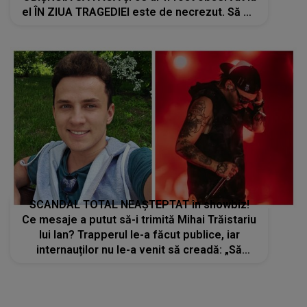
el ÎN ZIUA TRAGEDIEI este de necrezut. Să fie
oare acest DETALIU DIN SPATELE GESTULUI
SCANDAL TOTAL NEAȘTEPTAT în showbiz!
Ce mesaje a putut să-i trimită Mihai Trăistariu
lui Ian? Trapperul le-a făcut publice, iar
internauților nu le-a venit să creadă: „Să
vedeți adevărata față...”