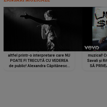
De această dată, "Dilaila" se simte
COLABORAR
altfel printr-o interpretare care NU
muzical! C
POATE FI TRECUTĂ CU VEDEREA
Savali și Ri
de public! Alexandra Căpitănescu
SĂ PRIV
a lansat VERSIUNEA LIVE a piesei