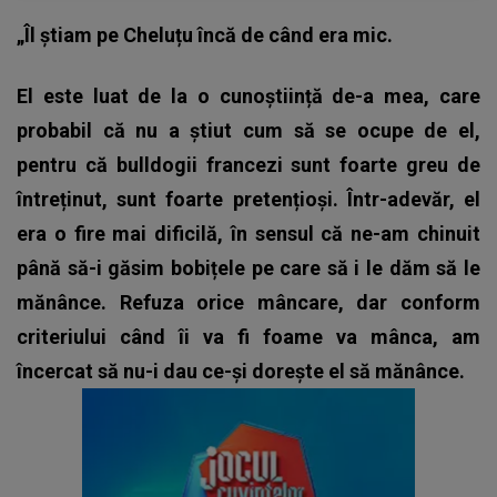
„Îl știam pe Cheluțu încă de când era mic.
El este luat de la o cunoștiință de-a mea, care
probabil că nu a știut cum să se ocupe de el,
pentru că bulldogii francezi sunt foarte greu de
întreținut, sunt foarte pretențioși. Într-adevăr, el
era o fire mai dificilă, în sensul că ne-am chinuit
până să-i găsim bobițele pe care să i le dăm să le
mănânce. Refuza orice mâncare, dar conform
criteriului când îi va fi foame va mânca, am
încercat să nu-i dau ce-și dorește el să mănânce.