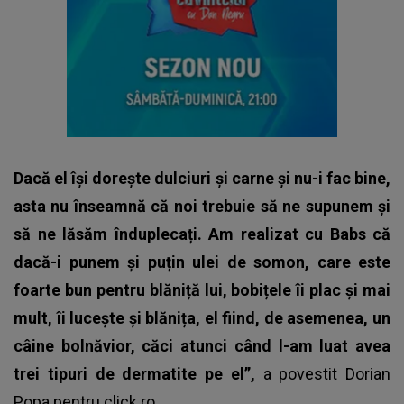
Dacă el își dorește dulciuri și carne și nu-i fac bine,
asta nu înseamnă că noi trebuie să ne supunem și
să ne lăsăm înduplecați. Am realizat cu Babs că
dacă-i punem și puțin ulei de somon, care este
foarte bun pentru blăniță lui, bobițele îi plac și mai
mult, îi lucește și blănița, el fiind, de asemenea, un
câine bolnăvior, căci atunci când l-am luat avea
trei tipuri de dermatite pe el”,
a povestit Dorian
Popa pentru
click.ro.