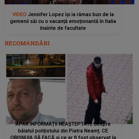
kanald2.ro
VIDEO
Jennifer Lopez își ia rămas bun de la
gemenii săi cu o vacanță emoționantă în Italia
înainte de facultate
RECOMANDĂRI
APAR INFORMAȚII NEAȘTEPTATE despre
băiatul polițistului din Piatra Neamț. CE
OBIȘNUIA SĂ FACĂ și ce ar fi fost observat la