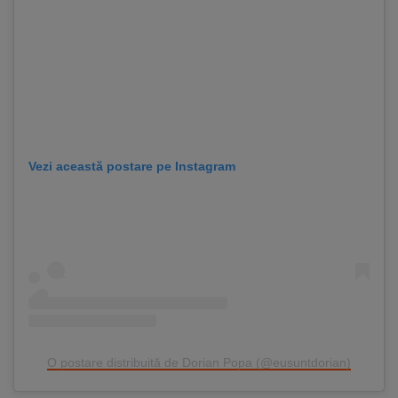
Vezi această postare pe Instagram
O postare distribuită de Dorian Popa (@eusuntdorian)