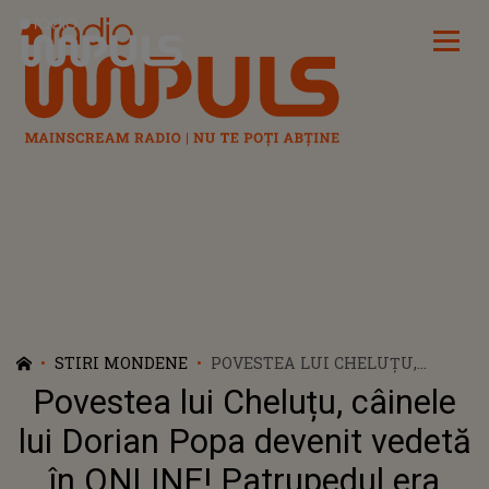
Radio Impuls
STIRI MONDENE
POVESTEA LUI CHELUȚU,
CÂINELE LUI DORIAN POPA
Povestea lui Cheluțu, câinele
DEVENIT VEDETĂ ÎN ONLINE!
PATRUPEDUL ERA GRAV BOLNAV
lui Dorian Popa devenit vedetă
ATUNCI CÂND ARTISTUL L-A
în ONLINE! Patrupedul era
ADOPTAT: „PLÂNGEM TOȚI