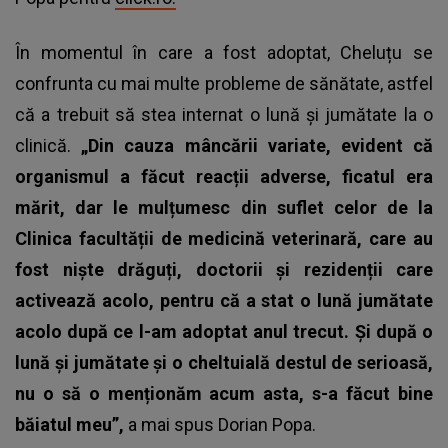
În momentul în care a fost adoptat, Cheluțu se
confrunta cu mai multe probleme de sănătate, astfel
că a trebuit să stea internat o lună și jumătate la o
clinică.
„Din cauza mâncării variate, evident că
organismul a făcut reacții adverse, ficatul era
mărit, dar le mulțumesc din suflet celor de la
Clinica facultății de medicină veterinară, care au
fost niște drăguți, doctorii și rezidenții care
activează acolo, pentru că a stat o lună jumătate
acolo după ce l-am adoptat anul trecut. Și după o
lună și jumătate și o cheltuială destul de serioasă,
nu o să o menționăm acum asta, s-a făcut bine
băiatul meu”,
a mai spus Dorian Popa.