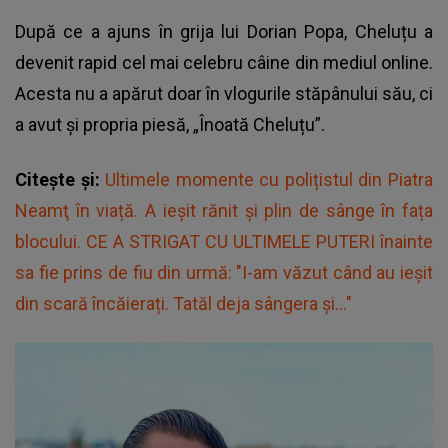
După ce a ajuns în grija lui Dorian Popa, Cheluțu a
devenit rapid cel mai celebru câine din mediul online.
Acesta nu a apărut doar în vlogurile stăpânului său, ci
a avut și propria piesă, „Înoată Cheluțu”.
Citește și:
Ultimele momente cu polițistul din Piatra
Neamţ în viață. A ieșit rănit și plin de sânge în fața
blocului. CE A STRIGAT CU ULTIMELE PUTERI înainte
sa fie prins de fiu din urmă: "I-am văzut când au ieșit
din scară încăierați. Tatăl deja sângera și..."