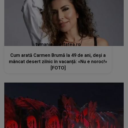
tvmania.libertatea.ro
Cum arată Carmen Brumă la 49 de ani, deși a
mâncat desert zilnic în vacanță: «Nu e noroc!»
[FOTO]