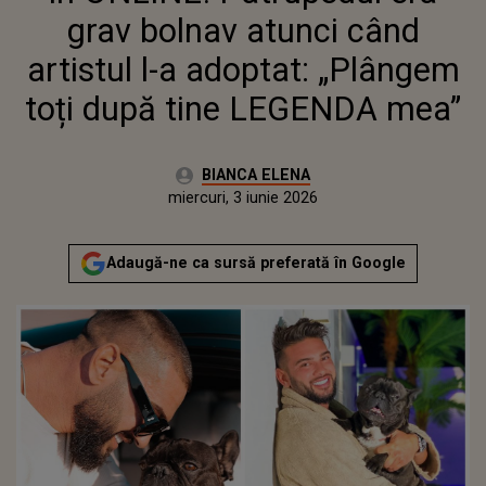
DUPĂ TINE LEGENDA MEA”
grav bolnav atunci când
artistul l-a adoptat: „Plângem
toți după tine LEGENDA mea”
Autor:
BIANCA ELENA
Publicat:
miercuri, 3 iunie 2026
Actualizat:
miercuri, 3 iunie 2026
Adaugă-ne ca sursă preferată în Google