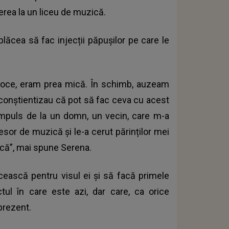
erea la un liceu de muzică.
i plăcea să fac injecții păpușilor pe care le
oce, eram prea mică. În schimb, auzeam
nu conștientizau că pot să fac ceva cu acest
 impuls de la un domn, un vecin, care m-a
esor de muzică și le-a cerut părinților mei
ică”, mai spune Serena.
cească pentru visul ei și să facă primele
ctul în care este azi, dar care, ca orice
 prezent.