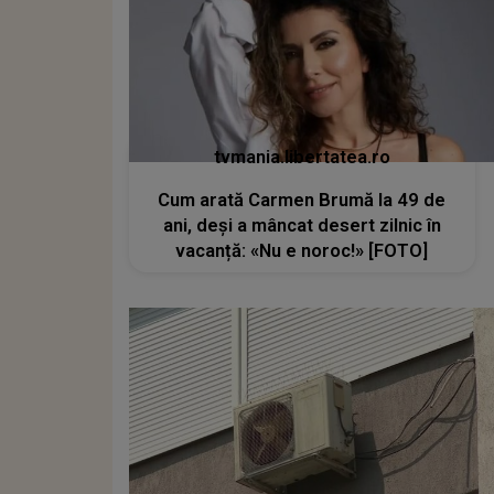
tvmania.libertatea.ro
Cum arată Carmen Brumă la 49 de
ani, deși a mâncat desert zilnic în
vacanță: «Nu e noroc!» [FOTO]