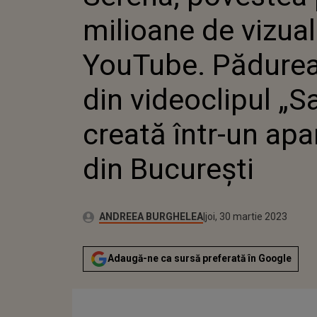
DIN VID
milioane de vizual
CREATĂ
DIN BU
YouTube. Pădurea
din videoclipul „Sa
creată într-un ap
din București
Publicat:
Autor:
miercuri, 30 martie 2022
Actualizat:
ANDREEA BURGHELEA
joi, 30 martie 2023
Adaugă-ne ca sursă preferată în Google