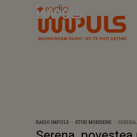
Radio Impuls
RADIO IMPULS
STIRI MONDENE
SERENA,
MILIOAN
Serena, povestea 
YOUTUB