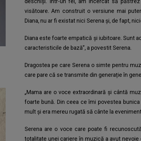
deschiși. Într-un fel, am încercat să păstrez
visătoare. Am construit o versiune mai puter
Diana, nu ar fi existat nici Serena și, de fapt, ni
Diana este foarte empatică și iubitoare. Sunt ac
caracteristicile de bază”, a povestit Serena.
Dragostea pe care Serena o simte pentru muzi
care pare că se transmite din generație în gene
„Mama are o voce extraordinară și cântă muz
foarte bună. Din ceea ce îmi povestea bunica
mult și era mereu rugată să cânte la evenimente
Serena are o voce care poate fi recunoscută
totalitate unei cariere în muzică a avut nevoie