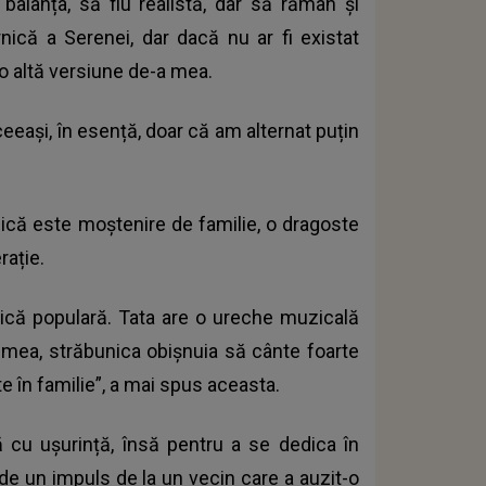
 balanța, să fiu realistă, dar să rămân și
nică a Serenei, dar dacă nu ar fi existat
cio altă versiune de-a mea.
eeași, în esență, doar că am alternat puțin
că este moștenire de familie, o dragoste
rație.
ică populară. Tata are o ureche muzicală
 mea, străbunica obișnuia să cânte foarte
 în familie”, a mai spus aceasta.
 cu ușurință, însă pentru a se dedica în
 de un impuls de la un vecin care a auzit-o