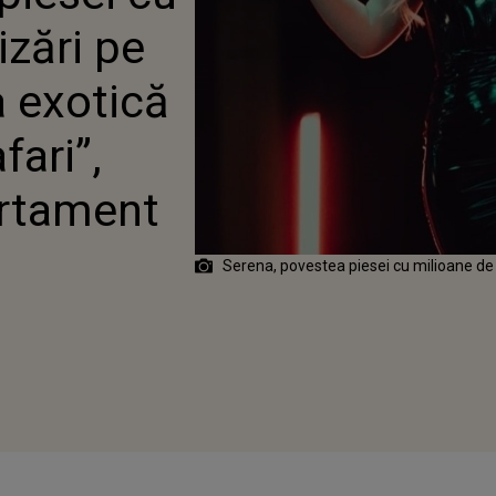
EOCLIPUL „SAFARI”,
izări pe
 ÎNTR-UN APARTAMENT
CUREȘTI
 exotică
fari”,
artament
Serena, povestea piesei cu milioane de