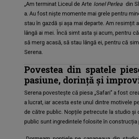
„Am terminat Liceul de Arte
Ionel Perlea
din S
a. Au fost niște momente mai grele pentru mine
stau în gazdă și așa mai departe. Am resimțit a
lângă ai mei. Încă simt asta și acum, pentru c
să merg acasă, să stau lângă ei, pentru că sim
Serena.
Povestea din spatele pies
pasiune, dorință și improvi
Serena povestește că piesa „Safari” a fost creat
a lucrat, iar acesta este unul dintre motivele p
de către public. Nopțile petrecute la studio și
public sunt ingredintele folosite în construcția 
„Dormeam nopțiele pe canapeaua din studio