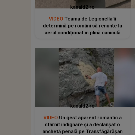
kanald2.ro
VIDEO
Teama de Legionella îi
determină pe români să renunțe la
aerul condiționat în plină caniculă
kanald2.ro
VIDEO
Un gest aparent romantic a
stârnit indignare și a declanșat o
anchetă penală pe Transfăgărășan