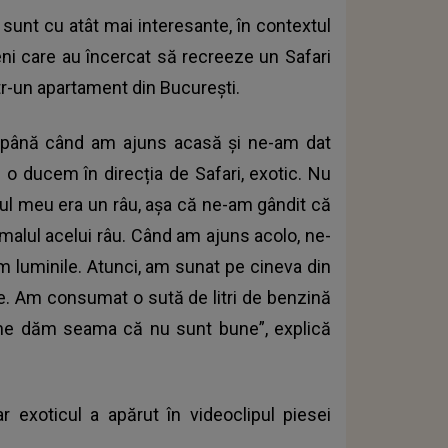
e sunt cu atât mai interesante, în contextul
ni care au încercat să recreeze un Safari
ntr-un apartament din București.
c, până când am ajuns acasă și ne-am dat
 ducem în direcția de Safari, exotic. Nu
erul meu era un râu, așa că ne-am gândit că
e malul acelui râu. Când am ajuns acolo, ne-
luminile. Atunci, am sunat pe cineva din
e. Am consumat o sută de litri de benzină
să ne dăm seama că nu sunt bune”, explică
r exoticul a apărut în videoclipul piesei