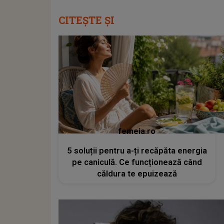
CITEȘTE ȘI
femeia.ro
5 soluții pentru a-ți recăpăta energia
pe caniculă. Ce funcționează când
căldura te epuizează