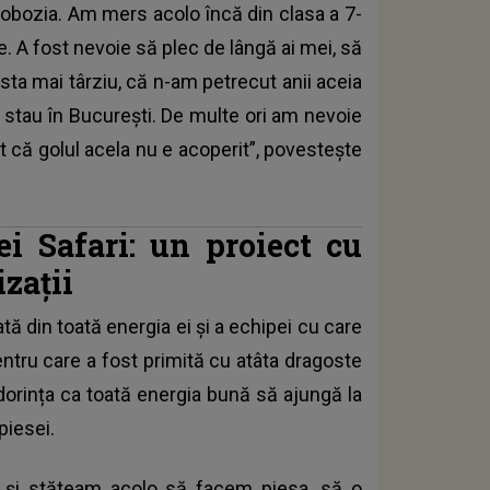
lobozia. Am mers acolo încă din clasa a 7-
. A fost nevoie să plec de lângă ai mei, să
sta mai târziu, că n-am petrecut anii aceia
ă stau în București. De multe ori am nevoie
t că golul acela nu e acoperit”, povestește
ei Safari: un proiect cu
zații
ă din toată energia ei și a echipei cu care
entru care a fost primită cu atâta dragoste
 dorința ca toată energia bună să ajungă la
piesei.
 și stăteam acolo să facem piesa, să o