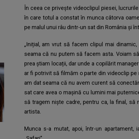
În ceea ce privește videoclipul piesei, lucruril
în care totul a constat în munca câtorva oame
pe malul unui râu dintr-un sat din România și î
„Inițial, am vrut să facem clipul mai dinami
seama că nu putem să facem asta. Voiam să o
prea știam locații, dar unde a copilărit manag
ar fi potrivit să filmăm o parte din videoclip p
am dat seama că nu avem curent să conectăm 
sat care avea o mașină cu lumini mai puternic
să tragem niște cadre, pentru ca, la final, 
artista.
Munca s-a mutat, apoi, într-un apartament, ia
„Safari”.