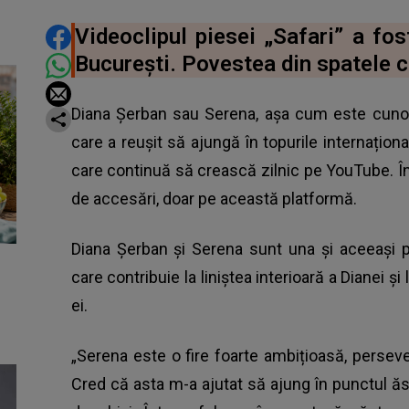
DISTRIBUIE ARTICOLUL
Videoclipul piesei „Safari” a fos
București. Povestea din spatele cl
Diana Șerban sau Serena, așa cum este cunos
care a reușit să ajungă în topurile internaționa
care continuă să crească zilnic pe YouTube. Î
de accesări, doar pe această platformă.
Diana Șerban și Serena sunt una și aceeași pe
care contribuie la liniștea interioară a Dianei ș
ei.
„Serena este o fire foarte ambițioasă, persever
Cred că asta m-a ajutat să ajung în punctul ăs