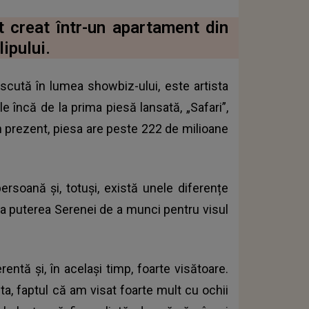
t creat într-un apartament din
ipului.
cută în lumea showbiz-ului, este artista
le încă de la prima piesă lansată, „Safari”,
n prezent, piesa are peste 222 de milioane
rsoană și, totuși, există unele diferențe
i la puterea Serenei de a munci pentru visul
entă și, în același timp, foarte visătoare.
ta, faptul că am visat foarte mult cu ochii