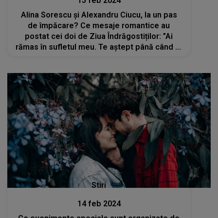
15 feb 2024
Alina Sorescu și Alexandru Ciucu, la un pas
de împăcare? Ce mesaje romantice au
postat cei doi de Ziua Îndrăgostiților: ”Ai
rămas în sufletul meu. Te aștept până când tu
mă vei chema”
Stiri
14 feb 2024