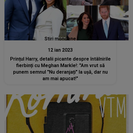
Stiri mondene
12 ian 2023
Prințul Harry, detalii picante despre întâlnirile
fierbinți cu Meghan Markle!: "Am vrut să
punem semnul "Nu deranjați" la ușă, dar nu
am mai apucat!"