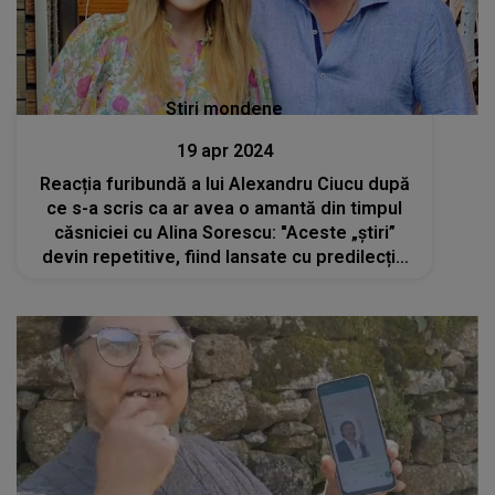
Stiri mondene
19 apr 2024
Reacția furibundă a lui Alexandru Ciucu după
ce s-a scris ca ar avea o amantă din timpul
căsniciei cu Alina Sorescu: "Aceste „știri”
devin repetitive, fiind lansate cu predilecție
înainte de un moment important în proces"