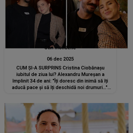
Stiri mondene
06 dec 2025
CUM ȘI-A SURPRINS Cristina Ciobănașu
iubitul de ziua lui? Alexandru Mureșan a
împlinit 34 de ani: "Îți doresc din inimă să îți
aducă pace și să îți deschidă noi drumuri...".
Chiar dacă nu apare des în public, actrița îl
sărbătorește cu toată inima