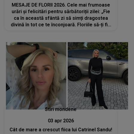
MESAJE DE FLORII 2026. Cele mai frumoase
urări și felicitări pentru sărbătoriții zilei: „Fie
ca în această sfântă zi să simți dragostea
divină în tot ce te înconjoară. Floriile să-ți fie
prilej de bucurie și să ai alături oameni dragi!
La mulți ani!”
Stiri mondene
03 apr 2026
Cât de mare a crescut fiica lui Catrinel Sandu!