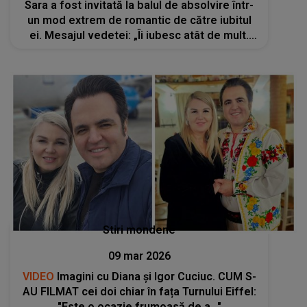
Sara a fost invitată la balul de absolvire într-
un mod extrem de romantic de către iubitul
ei. Mesajul vedetei: „Îi iubesc atât de mult.
Sunt pur și simplu perfecți împreună”
Stiri mondene
09 mar 2026
VIDEO
Imagini cu Diana și Igor Cuciuc. CUM S-
AU FILMAT cei doi chiar în fața Turnului Eiffel:
"Este o ocazie frumoasă de a..."