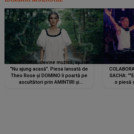
Când DORUL devine muzică, apare
Armin 
"Nu ajung acasă". Piesa lansată de
COLABORAR
Theo Rose și DOMINO îi poartă pe
SACHA: ""E
ascultători prin AMINTIRI și
o piesă 
REGĂSIRI, iar drumul emoțiilor
imediat pre
trece prin sufletul publicului:
cu mine șt
"Pentru toți cei care au plecat
păstrăm do
departe ca să le fie mai bine"