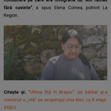
fără cuvinte”
, a spus Elena Cornea, potrivit
La
Region.
Citește și:
"Ultima fiță în Brașov". Un bărbat și-a
construit o „vilă” pe acoperișul unui bloc cu 8 etaje-
VIDEO