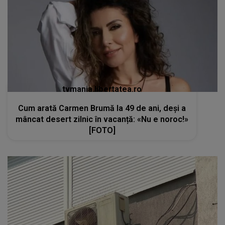
tvmania.libertatea.ro
Cum arată Carmen Brumă la 49 de ani, deși a
mâncat desert zilnic în vacanță: «Nu e noroc!»
[FOTO]