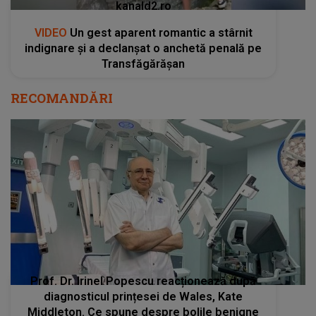
kanald2.ro
VIDEO
Un gest aparent romantic a stârnit
indignare și a declanșat o anchetă penală pe
Transfăgărășan
RECOMANDĂRI
Prof. Dr. Irinel Popescu reacționează după
diagnosticul prințesei de Wales, Kate
Middleton. Ce spune despre bolile benigne