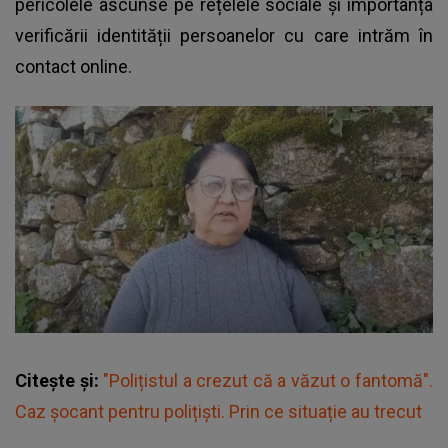
pericolele ascunse pe rețelele sociale
și importanța
verificării identității persoanelor cu care intrăm în
contact online.
Citește și:
"Polițistul a crezut că a văzut o fantomă".
Caz șocant pentru polițiști. Prin ce situație au trecut