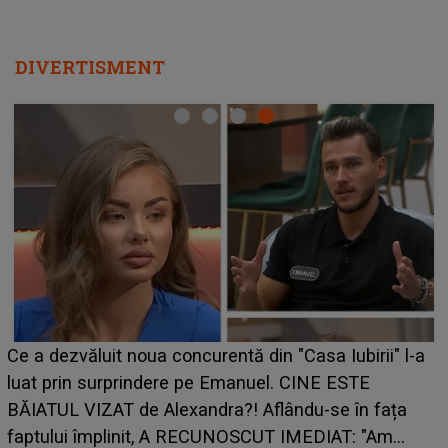
DIVERTISMENT
HOROSCOP de weekend, 8-9 august 20
a Iubirii" l-a
care riscă să rămână fără bani. O decizi
NE ESTE
grabă îi aduce pierderi semnificative și î
-se în fața
planurile peste cap
DIAT: "Am