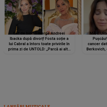
Cât de bine îi merge Andreei
MĂRTURIA
Ibacka după divorț! Fosta soție a
Pușcău!
lui Cabral a întors toate privirile în
cancer dato
prima zi de UNTOLD: „Parcă ai altă
Berkovich, 
strălucire, emani putere,
accident ru
încredere, siguranță...”
Dacă nu 
LANSĂRI MUZICALE