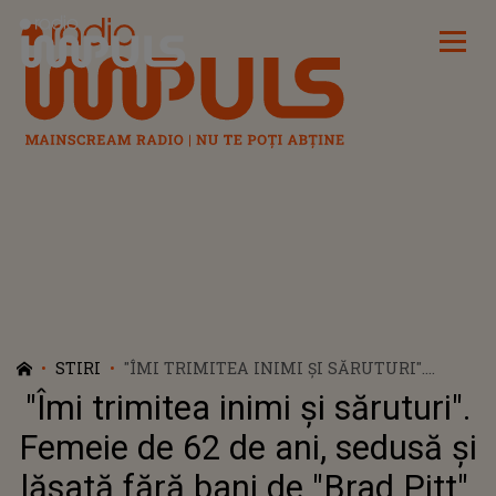
Radio Impuls
STIRI
"ÎMI TRIMITEA INIMI ȘI SĂRUTURI".
FEMEIE DE 62 DE ANI, SEDUSĂ ȘI LĂSATĂ
"Îmi trimitea inimi și săruturi".
FĂRĂ BANI DE "BRAD PITT". CUM A CĂZUT
VICTIMĂ UNEI ESCROCHERII URIAȘE -
Femeie de 62 de ani, sedusă și
VIDEO
lăsată fără bani de "Brad Pitt".