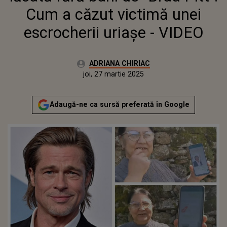
Cum a căzut victimă unei
escrocherii uriașe - VIDEO
Autor:
ADRIANA CHIRIAC
Publicat:
miercuri, 27 martie 2024
Actualizat:
joi, 27 martie 2025
Adaugă-ne ca sursă preferată în Google