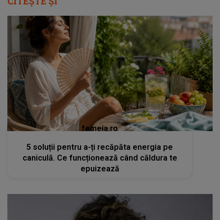
CITEȘTE ȘI
femeia.ro
5 soluții pentru a-ți recăpăta energia pe
caniculă. Ce funcționează când căldura te
epuizează