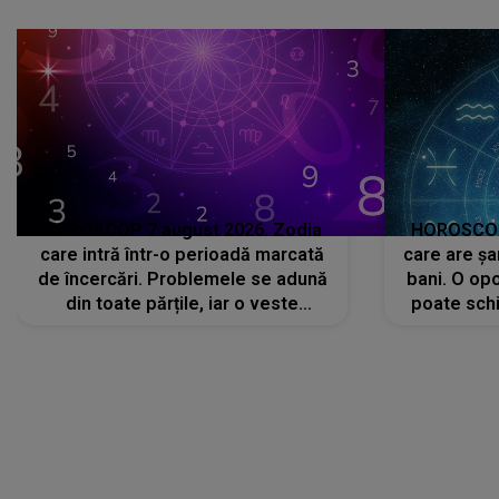
HOROSCOP 7 august 2026. Zodia
HOROSCOP 
care intră într-o perioadă marcată
care are șa
de încercări. Problemele se adună
bani. O opo
din toate părțile, iar o veste
poate schi
neașteptată îi dă planurile peste
la
cap