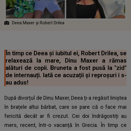
Deea Maxer și Robert Drilea
În timp ce Deea și iubitul ei, Robert Drilea, se
relaxează la mare, Dinu Maxer a rămas
alături de copii. Bruneta a fost pusă la "zid"
de internauți. Iată ce acuzații și reproșuri i s-
au adus!
După divorțul de Dinu Maxer, Deea ți-a regăsit liniștea
în brațele altui bărbat, care se pare că o face mai
fericită decât ar fi crezut. Cei doi îndrăgostiți au
mers, recent, într-o vacanță în Grecia. În timp ce