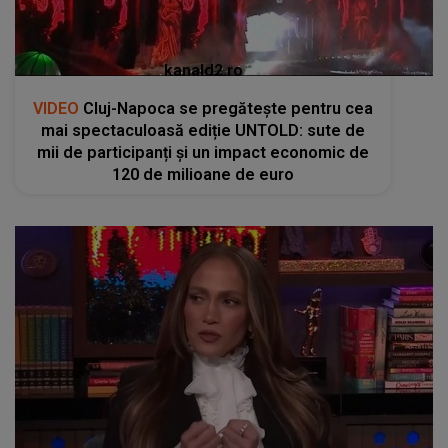
kanald2.ro
VIDEO
Cluj-Napoca se pregătește pentru cea
mai spectaculoasă ediție UNTOLD: sute de
mii de participanți și un impact economic de
120 de milioane de euro