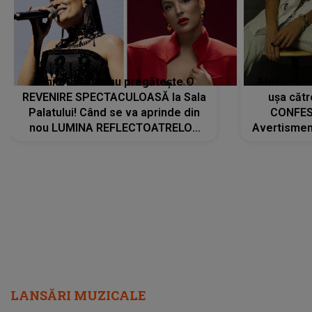
Tania Turtureanu pregătește O
Alexandra
REVENIRE SPECTACULOASĂ la Sala
ușa cătr
Palatului! Când se va aprinde din
CONFES
nou LUMINA REFLECTOATRELOR
Avertismentu
pentru artistă: " Vor fi multe
rămas ÎNT
cântece noi, în premieră. Cântece
au format-
care abia acum învață să respire"
"Am f
LANSĂRI MUZICALE