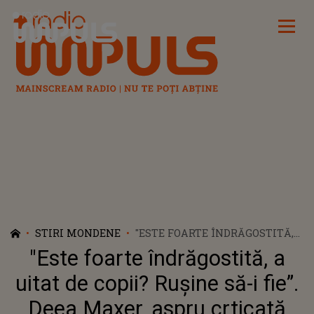
Radio Impuls
STIRI MONDENE
"ESTE FOARTE ÎNDRĂGOSTITĂ,
A UITAT DE COPII? RUȘINE SĂ-I
"Este foarte îndrăgostită, a
FIE”. DEEA MAXER, ASPRU
CRTICATĂ DUPĂ CE A PLECAT
uitat de copii? Rușine să-i fie”.
CU IUBITUL LA MARE.
Deea Maxer, aspru crticată
BRUNETA A STÂRNIT REACȚII