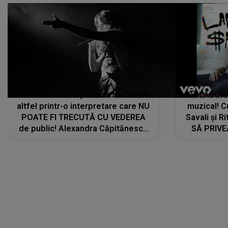
De această dată, "Dilaila" se simte
COLABORAR
altfel printr-o interpretare care NU
muzical! C
POATE FI TRECUTĂ CU VEDEREA
Savali și Ri
de public! Alexandra Căpitănescu
SĂ PRIV
a lansat VERSIUNEA LIVE a piesei