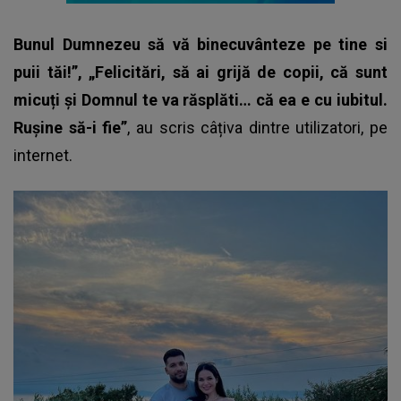
Bunul Dumnezeu să vă binecuvânteze pe tine si
puii tăi!”, „Felicitări, să ai grijă de copii, că sunt
micuți și Domnul te va răsplăti… că ea e cu iubitul.
Rușine să-i fie”
, au scris câțiva dintre utilizatori, pe
internet.