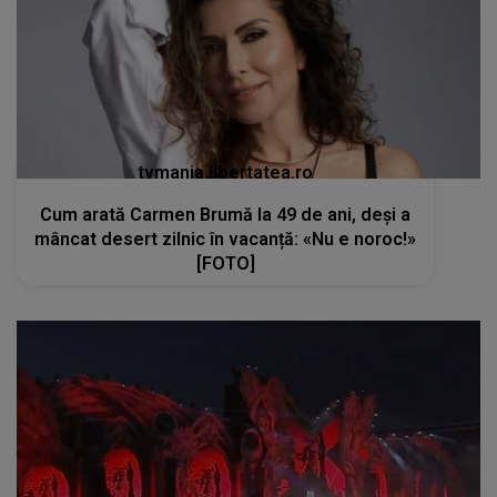
tvmania.libertatea.ro
Cum arată Carmen Brumă la 49 de ani, deși a
mâncat desert zilnic în vacanță: «Nu e noroc!»
[FOTO]