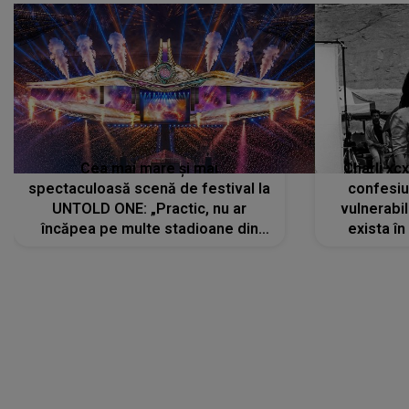
Cea mai mare și mai
Charli xc
spectaculoasă scenă de festival la
confesiu
UNTOLD ONE: „Practic, nu ar
vulnerabil
încăpea pe multe stadioane din
exista în
lume”. Evenimentul începe joi, 6
august 2026