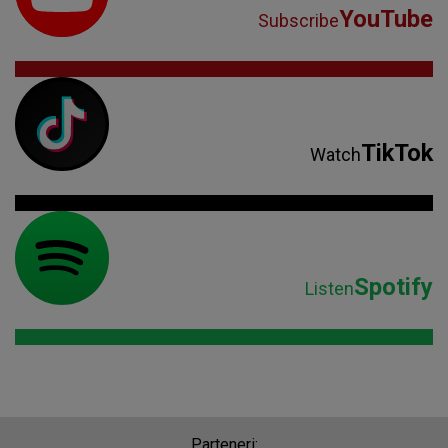
YouTube
Subscribe
TikTok
Watch
Spotify
Listen
Parteneri: