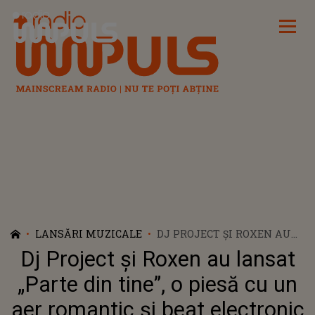
Radio Impuls
LANSĂRI MUZICALE
DJ PROJECT ȘI ROXEN AU
LANSAT „PARTE DIN TINE”,
Dj Project și Roxen au lansat
O PIESĂ CU UN AER
ROMANTIC ȘI BEAT
„Parte din tine”, o piesă cu un
ELECTRONIC
aer romantic și beat electronic