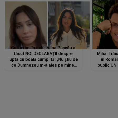
Cu lacrimi în ochi, Alina Pușcău a
REVEDERE
făcut NOI DECLARAȚII despre
Mihai Trăis
lupta cu boala cumplită: „Nu știu de
în Români
ce Dumnezeu m-a ales pe mine.
public UN
Am cancer la sân, am intrat în
"Nu știu ce
metastază...”