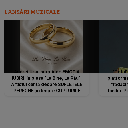
LANSĂRI MUZICALE
Andrei Ursu surprinde EMOȚIA
"Petal"
IUBIRII în piesa "La Bine, La Rău".
platforme
Artistul cântă despre SUFLETELE
"rădăci
PERECHE și despre CUPLURILE
fanilor. 
care aleg să meargă împreună pe
Arian
același drum, INDIFERENT DE CE LE
ascultă
REZERVĂ VIAȚA