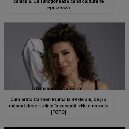
caniculă. Ce funcționează când căldura te
epuizează
tvmania.libertatea.ro
Cum arată Carmen Brumă la 49 de ani, deși a
mâncat desert zilnic în vacanță: «Nu e noroc!»
[FOTO]