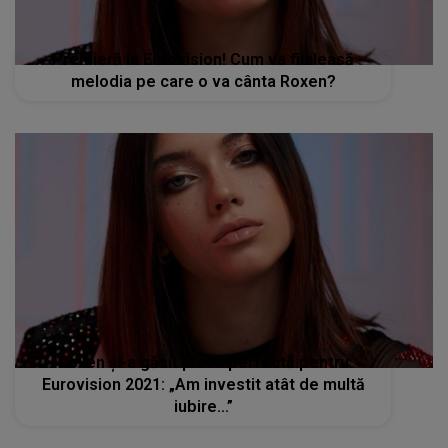
Premieră la Eurovision! Cum va fi aleasă
melodia pe care o va cânta Roxen?
Roxen și-a găsit piesa perfectă pentru
Eurovision 2021: „Am investit atât de multă
iubire...”