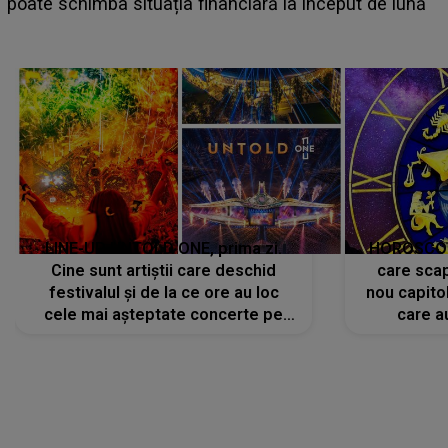
e
poate schimba situația financiară la început de lună
LINE-UP UNTOLD ONE, prima zi.
HOROSCOP 
Cine sunt artiștii care deschid
care scap
festivalul și de la ce ore au loc
nou capitol
cele mai așteptate concerte pe
care a
scena principală?
perioadă 