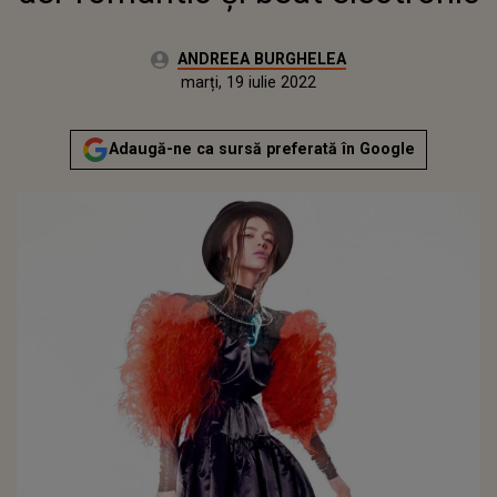
Autor:
ANDREEA BURGHELEA
Publicat:
marți, 2 februarie 2021
Actualizat:
marți, 19 iulie 2022
Adaugă-ne ca sursă preferată în Google