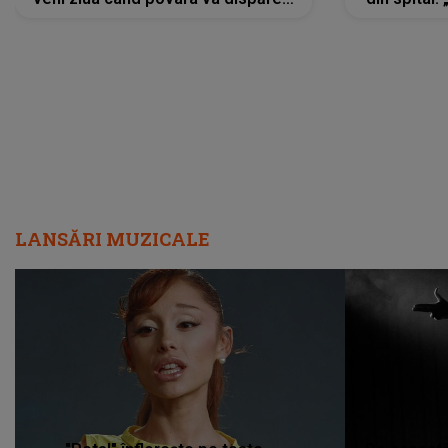
iar lacrimile...”
LANSĂRI MUZICALE