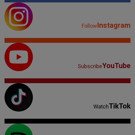
Instagram
Follow
YouTube
Subscribe
TikTok
Watch