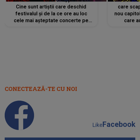
Cine sunt artiștii care deschid
care scap
festivalul și de la ce ore au loc
nou capitol
cele mai așteptate concerte pe
care a
scena principală?
perioadă 
CONECTEAZĂ-TE CU NOI
Facebook
Like