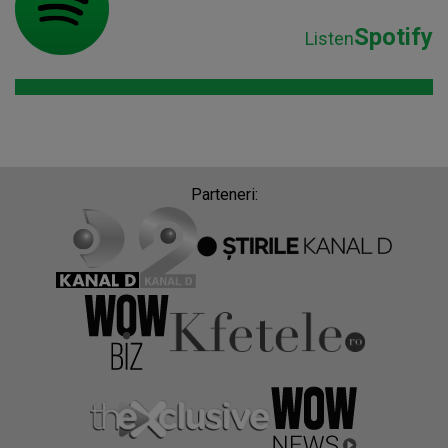
Spotify
Listen
Parteneri: