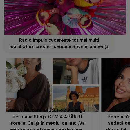
Radio Impuls cucerește tot mai mulți
ascultători: creșteri semnificative în audiență
MESAJUL care a făcut-o să plângă
CE SE Î
pe Ileana Sterp. CUM A APĂRUT
Popescu?
sora lui Culiță în mediul online: „Va
vedetă du
veni ziua când povara va dispărea,
din spital: