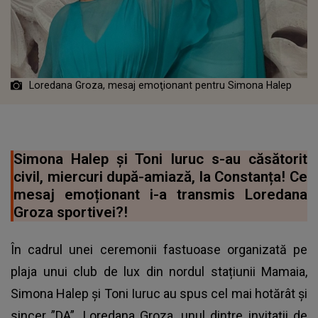
Loredana Groza, mesaj emoţionant pentru Simona Halep
Simona Halep și Toni Iuruc s-au căsătorit
civil, miercuri după-amiază, la Constanța! Ce
mesaj emoționant i-a transmis Loredana
Groza sportivei?!
În cadrul unei ceremonii fastuoase organizată pe
plaja unui club de lux din nordul stațiunii Mamaia,
Simona Halep și Toni Iuruc au spus cel mai hotărât și
sincer ”DA”. Loredana Groza, unul dintre invitații de