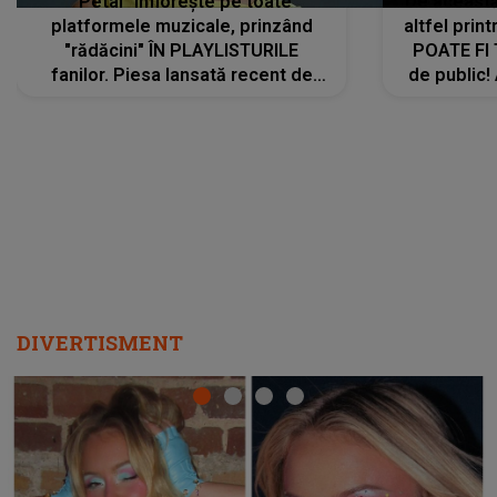
"Petal" înflorește pe toate
De această 
platformele muzicale, prinzând
altfel prin
"rădăcini" ÎN PLAYLISTURILE
POATE FI
fanilor. Piesa lansată recent de
de public!
Ariana Grande îi face pe
a lansat V
ascultători SĂ O ASCULTE PE
REPEAT
DIVERTISMENT