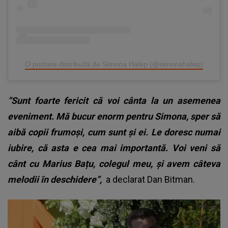
O postare distribuită de Simona Halep (@simonahalep)
”Sunt foarte fericit că voi cânta la un asemenea
eveniment. Mă bucur enorm pentru Simona, sper să
aibă copii frumoși, cum sunt și ei. Le doresc numai
iubire, că asta e cea mai importantă. Voi veni să
cânt cu Marius Bațu, colegul meu, și avem câteva
melodii în deschidere”,
a declarat Dan Bitman.