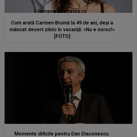
tvmania.libertatea.ro
Cum arată Carmen Brumă la 49 de ani, deși a
mâncat desert zilnic în vacanță: «Nu e noroc!»
[FOTO]
kanald2.ro
Momente dificile pentru Dan Diaconescu.