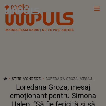
Radio Impuls
STIRI MONDENE
LOREDANA GROZA, MESAJ
EMOŢIONANT PENTRU SIMONA
Loredana Groza, mesaj
HALEP: ”SĂ FIE FERICITĂ ȘI SĂ
RĂMÂNĂ ÎN CONTINUARE
emoţionant pentru Simona
NUMBER ONE”
Halep: ”Să fie fericită și să