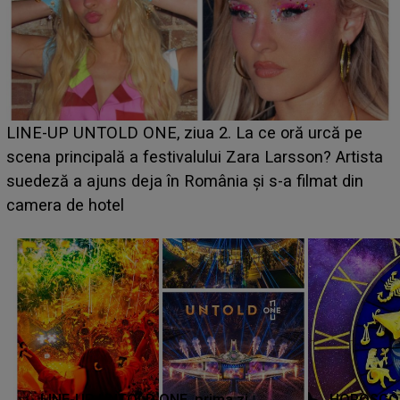
Ce a dezvăluit noua concurentă din "Casa Iubirii" l-a
luat prin surprindere pe Emanuel. CINE ESTE
BĂIATUL VIZAT de Alexandra?! Aflându-se în fața
faptului împlinit, A RECUNOSCUT IMEDIAT: "Am
avut..."
LINE-UP UNTOLD ONE, prima zi.
HOROSCOP 