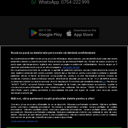
WhatsApp: 0754-222.999
© 2019-2026 DOGAN MEDIA INTERNATIONAL SA, Toate
Nouă ne pasă ca datele tale personale să rămână confidențiale
drepturile rezervate.
Noi și partenerii noștri
589
stocăm și/sau accesăm informații pe dispozitivul dvs., precum identificatorii cookie unici pentru
prelucrarea datelor cu caracter personal. Puteți accepta sau gestiona preferințele dvs. făcând clic mai jos, respectiv vă
puteți opune utilizării unui interes legitim în orice moment pe pagina cu politica de confidențialitate. Aceste alegeri vor fi
raportate partenerilor noștri și nu vă vor afecta navigarea.
Mai multe detalii
Noi si partenerii nostri (retelele de socializare si agentiile de publicitate partenere, precum si furnizorii nostri de servicii de
date analitice) prelucram date pentru a permite website-ului sa functioneze, pentru a personaliza continutul si anunturile
publicitare afisate in functie de interesele si/sau profilul dvs., pentru a va oferi functionalitati aferente retelelor de
socializare si pentru a analiza traficul pe website. Beneficiati de drepturile prevazute de art. 15-22 din GDPR in legatura
cu prelucrarea datelor cu caracter personal. Aceste drepturi pot fi exercitate prin modalitatea indicata
aici
. Prin click pe
“ACCEPT TOATE”, acceptati folosirea tuturor Tehnologiilor de tip Cookie, care implica inclusiv acceptul dvs. cu privire la
stocarea/accesarea informatiilor de catre Vendor-ii cu care colaboram. Prin click pe “VREAU SA MODIFIC SETARILE
INDIVIDUAL” puteti schimba preferintele in mod individual, mai putin cele legate de cookie strict necesare pentru
functionarea website-ului.
Atât noi, cât și partenerii noștri prelucrăm datele pentru a oferi:
Stocarea și/sau accesarea informațiilor de pe un dispozitiv. Măsurarea performanței reclamelor. Utilizarea profilurilor
pentru selectarea conținutului personalizat. Dezvoltarea și îmbunătățirea serviciilor. Crearea profilurilor de conținut
personalizat. Utilizarea profilurilor pentru selectarea publicității personalizate. Crearea profilurilor pentru publicitate
personalizată. Măsurarea performanței conținutului. Înțelegerea publicului prin statistici sau combinații de date din surse
diferite. Utilizarea de date limitate pentru a selecta publicitatea. Utilizarea datelor limitate pentru a selecta conținutul.
Date precise de geolocație și identificarea prin scanarea dispozitivului.
Loading...
Listă parteneri (furnizori)