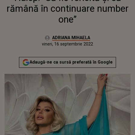
rămână în continuare number
one”
Autor:
ADRIANA MIHAELA
Publicat:
joi, 16 septembrie 2021
Actualizat:
vineri, 16 septembrie 2022
Adaugă-ne ca sursă preferată în Google