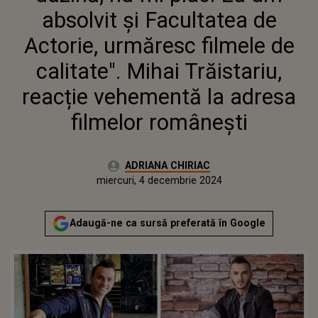
CALITATE". MIHAI TRĂISTARIU,
absolvit și Facultatea de
REACȚIE VEHEMENTĂ LA
ADRESA FILMELOR ROMÂNEȘTI
Actorie, urmăresc filmele de
calitate". Mihai Trăistariu,
reacție vehementă la adresa
filmelor românești
Autor:
ADRIANA CHIRIAC
Publicat:
luni, 4 decembrie 2023
Actualizat:
miercuri, 4 decembrie 2024
Adaugă-ne ca sursă preferată în Google