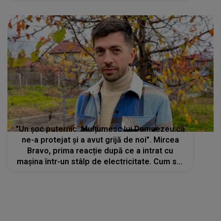
trupei Cargo și familia regretatului Adi Bărar.
Ce se va întâmpla cu brandul
"Un șoc puternic. Mulțumesc lui Dumnezeu că
ne-a protejat și a avut grijă de noi”. Mircea
Bravo, prima reacție după ce a intrat cu
mașina într-un stâlp de electricitate. Cum s-a
produs, de fapt, accidentul rutier