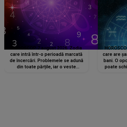
HOROSCOP 7 august 2026. Zodia
HOROSCOP 
care intră într-o perioadă marcată
care are șa
de încercări. Problemele se adună
bani. O opo
din toate părțile, iar o veste
poate schi
neașteptată îi dă planurile peste
la
cap