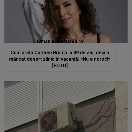
tvmania.libertatea.ro
Cum arată Carmen Brumă la 49 de ani, deși a
mâncat desert zilnic în vacanță: «Nu e noroc!»
[FOTO]