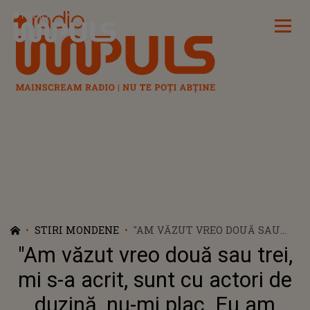
Radio Impuls
STIRI MONDENE
"AM VĂZUT VREO DOUĂ SAU
TREI, MI S-A ACRIT, SUNT CU
"Am văzut vreo două sau trei,
ACTORI DE DUZINĂ, NU-MI
PLAC. EU AM ABSOLVIT ȘI
mi s-a acrit, sunt cu actori de
FACULTATEA DE ACTORIE,
duzină, nu-mi plac. Eu am
URMĂRESC FILMELE DE