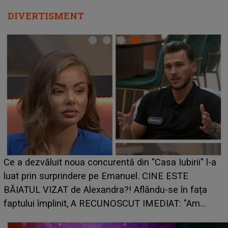
DIVERTISMENT
HOROSCOP de weekend, 8-9 august 2026. Zodia
-a
care riscă să rămână fără bani. O decizie luată în
grabă îi aduce pierderi semnificative și îi dă toate
planurile peste cap