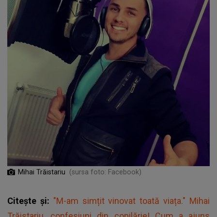
Mihai Trăistariu
(sursa foto: Facebook)
Citește și:
"M-am simțit vinovat toată viața." Mihai
Trăistariu, confesiuni din copilărie! Cum a ajuns