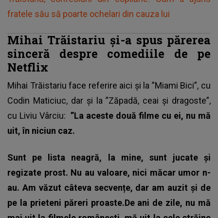
fratele său să poarte ochelari din cauza lui
Mihai Trăistariu și-a spus părerea
sinceră despre comediile de pe
Netflix
Mihai Trăistariu face referire aici și la ”Miami Bici”, cu
Codin Maticiuc, dar și la ”Zăpadă, ceai și dragoste”,
cu Liviu Vârciu:
”La aceste două filme cu ei, nu mă
uit, în niciun caz.
Sunt pe lista neagră, la mine, sunt jucate și
regizate prost. Nu au valoare, nici măcar umor n-
au. Am văzut câteva secvențe, dar am auzit și de
pe la prieteni păreri proaste.De ani de zile, nu mă
mai uit la filmele românești, mă uit la cele străine