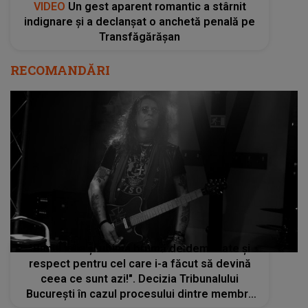
VIDEO
Un gest aparent romantic a stârnit
indignare și a declanșat o anchetă penală pe
Transfăgărășan
RECOMANDĂRI
"Banul le ia și ultima brumă de demnitate și
respect pentru cel care i-a făcut să devină
ceea ce sunt azi!". Decizia Tribunalului
București în cazul procesului dintre membrii