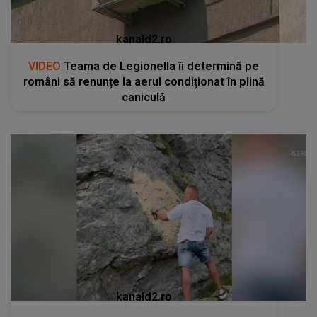
kanald2.ro
VIDEO
Teama de Legionella îi determină pe
români să renunțe la aerul condiționat în plină
caniculă
kanald2.ro