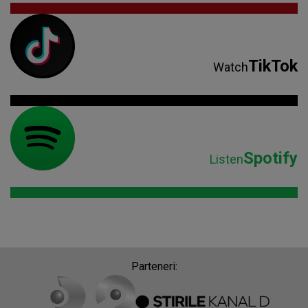
TikTok
Watch
Spotify
Listen
Parteneri: