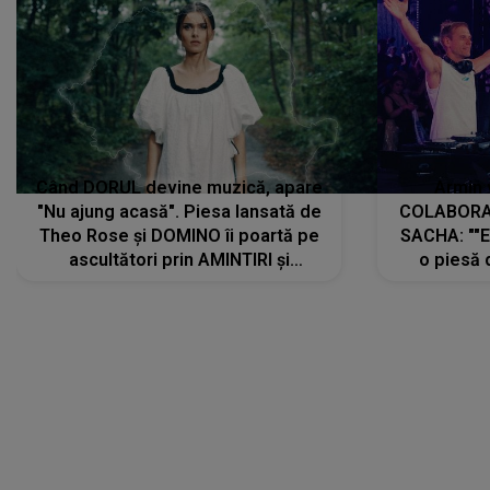
Când DORUL devine muzică, apare
Armin 
"Nu ajung acasă". Piesa lansată de
COLABORAR
Theo Rose și DOMINO îi poartă pe
SACHA: ""E
ascultători prin AMINTIRI și
o piesă 
REGĂSIRI, iar drumul emoțiilor
imediat pre
trece prin sufletul publicului:
cu mine șt
"Pentru toți cei care au plecat
păstrăm do
departe ca să le fie mai bine"