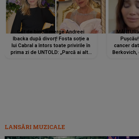
Cât de bine îi merge Andreei
MĂRTURIA
Ibacka după divorț! Fosta soție a
Pușcău!
lui Cabral a întors toate privirile în
cancer dato
prima zi de UNTOLD: „Parcă ai altă
Berkovich, 
strălucire, emani putere,
accident ru
încredere, siguranță...”
Dacă nu 
LANSĂRI MUZICALE