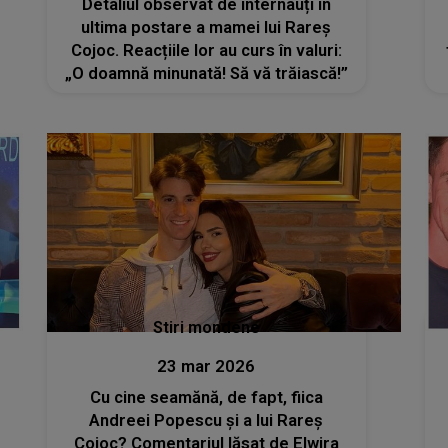
Detaliul observat de internauți în
ultima postare a mamei lui Rareș
Cojoc. Reacțiile lor au curs în valuri:
„O doamnă minunată! Să vă trăiască!”
Stiri mondene
23 mar 2026
Cu cine seamănă, de fapt, fiica
Andreei Popescu și a lui Rareș
Cojoc? Comentariul lăsat de Elwira