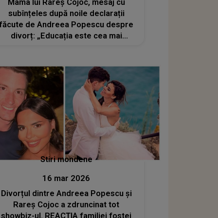
Mama lui Rareș Cojoc, mesaj cu
subînțeles după noile declarații
făcute de Andreea Popescu despre
divorț: „Educația este cea mai
puternică armă...”
Stiri mondene
16 mar 2026
Divorțul dintre Andreea Popescu și
Rareș Cojoc a zdruncinat tot
showbiz-ul. REACȚIA familiei fostei