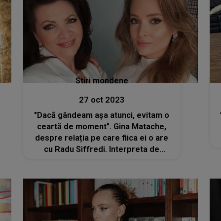
Stiri mondene
27 oct 2023
"Dacă gândeam așa atunci, evitam o
ceartă de moment". Gina Matache,
despre relația pe care fiica ei o are
cu Radu Siffredi. Interpreta de
muzică populară regretă scandalul