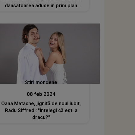
dansatoarea aduce în prim plan
acest DETALIU NEAȘTEPTAT: "Mă
simt ca într-un coșmar din care tare
mult îmi doresc să..."
Stiri mondene
08 feb 2024
Oana Matache, jignită de noul iubit,
Radu Siffredi: "Întelegi că ești a
dracu?"