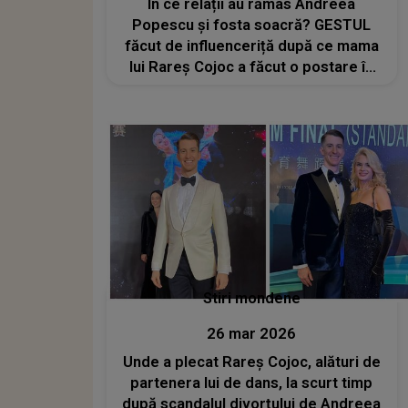
În ce relații au rămas Andreea
Popescu și fosta soacră? GESTUL
făcut de influenceriță după ce mama
lui Rareș Cojoc a făcut o postare în
care a menționat-o
Stiri mondene
26 mar 2026
Unde a plecat Rareș Cojoc, alături de
partenera lui de dans, la scurt timp
după scandalul divorțului de Andreea