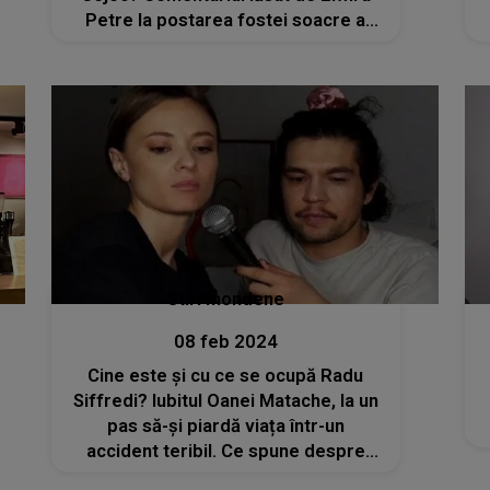
Petre la postarea fostei soacre a
vedetei a stârnit o întreagă dispută în
mediul online. Reacțiile internauților:
„Seamănă cu mama ei”
Stiri mondene
08 feb 2024
Cine este și cu ce se ocupă Radu
Siffredi? Iubitul Oanei Matache, la un
pas să-și piardă viața într-un
accident teribil. Ce spune despre
drama care i-a schimbat complet