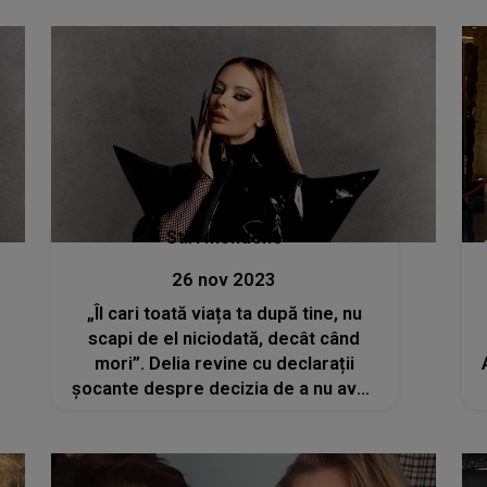
viața
Stiri mondene
26 nov 2023
„Îl cari toată viața ta după tine, nu
scapi de el niciodată, decât când
mori”. Delia revine cu declarații
șocante despre decizia de a nu avea
copii