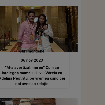
Stiri mondene
06 nov 2023
“M-a avertizat mereu” Cum se
înțelegea mama lui Liviu Vârciu cu
Adelina Pestrițu, pe vremea când cei
doi aveau o relație