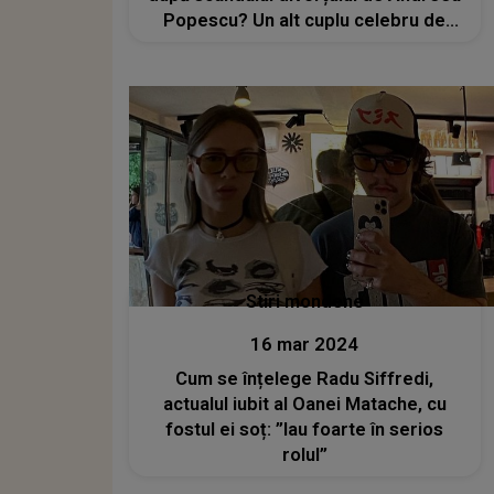
Popescu? Un alt cuplu celebru de
dansatori i-a însoțit
Stiri mondene
16 mar 2024
Cum se înțelege Radu Siffredi,
actualul iubit al Oanei Matache, cu
fostul ei soț: ”Iau foarte în serios
rolul”