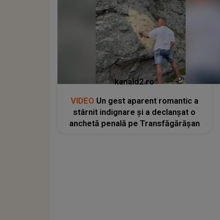
kanald2.ro
VIDEO
Un gest aparent romantic a
stârnit indignare și a declanșat o
anchetă penală pe Transfăgărășan