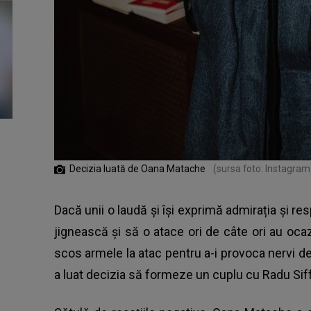
Decizia luată de Oana Matache
(sursa foto: Instagram
Dacă unii o laudă și își exprimă admirația și resp
jignească și să o atace ori de câte ori au ocazia
scos armele la atac pentru a-i provoca nervi d
a luat decizia să formeze un cuplu cu Radu Siff