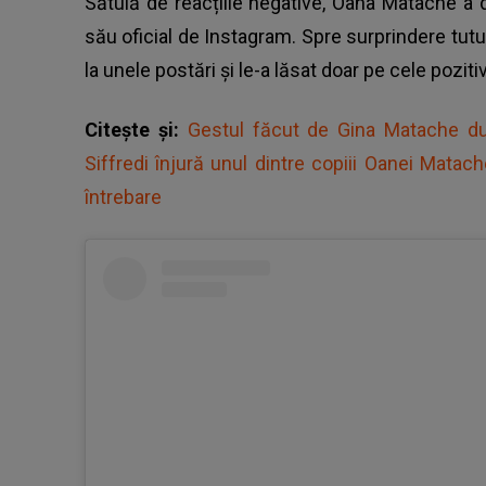
Sătulă de reacțiile negative,
Oana Matache
a d
său oficial de Instagram. Spre surprindere tutur
la unele postări și le-a lăsat doar pe cele poziti
Citește și:
Gestul făcut de Gina Matache du
Siffredi înjură unul dintre copiii Oanei Mata
întrebare