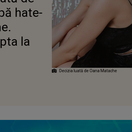
ȘTEPTA LA ASTA DIN
ă hate-
EI
ne.
pta la
Decizia luată de Oana Matache