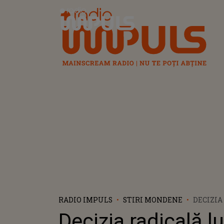
Radio Impuls
RADIO IMPULS
STIRI MONDENE
DECIZIA
OANA M
Decizia radicală l
DIN MED