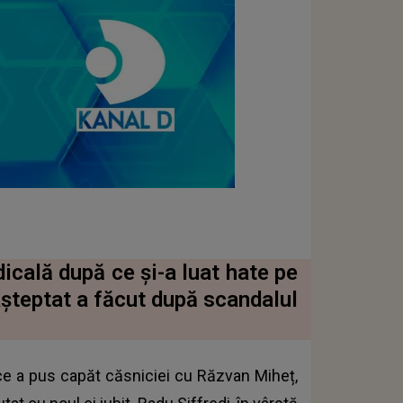
icală după ce și-a luat hate pe
așteptat a făcut după scandalul
ce a pus capăt căsniciei cu Răzvan Miheț,