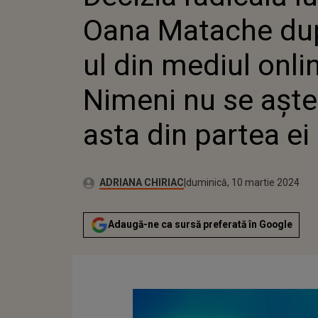
NU SE A
Oana Matache dup
PARTEA 
ul din mediul onli
Nimeni nu se aște
asta din partea ei
Publicat:
Autor:
vineri, 10 martie 2023
Actualizat:
ADRIANA CHIRIAC
duminică, 10 martie 2024
Adaugă-ne ca sursă preferată în Google