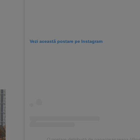
Vezi această postare pe Instagram
O postare distribuită de oanacosanzeana (@