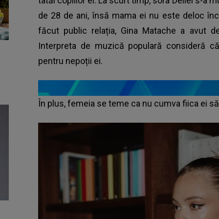
tatăl copiilor ei. La scurt timp, sora Deliei s-a m
de 28 de ani, însă mama ei nu este deloc încâ
făcut public relația, Gina Matache a avut d
Interpreta de muzică populară consideră că 
pentru nepoții ei.
În plus, femeia se teme ca nu cumva fiica ei s