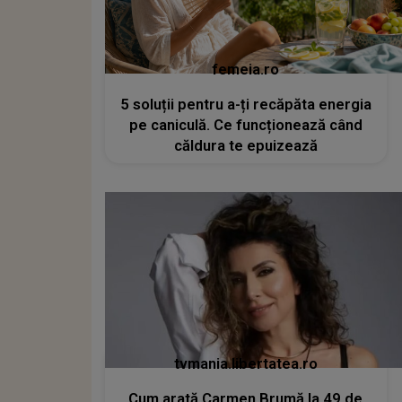
femeia.ro
5 soluții pentru a-ți recăpăta energia
pe caniculă. Ce funcționează când
căldura te epuizează
tvmania.libertatea.ro
Cum arată Carmen Brumă la 49 de