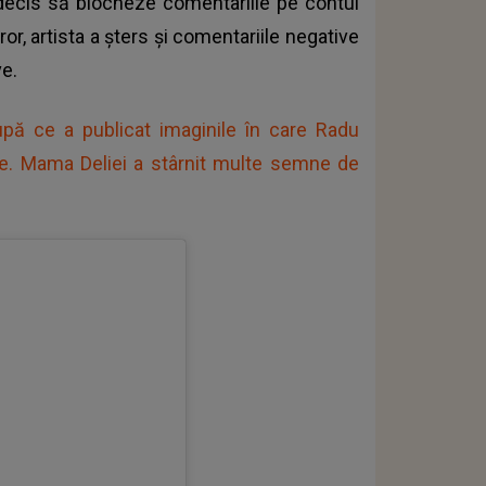
ecis să blocheze comentariile pe contul
or, artista a șters și comentariile negative
ve.
pă ce a publicat imaginile în care Radu
che. Mama Deliei a stârnit multe semne de