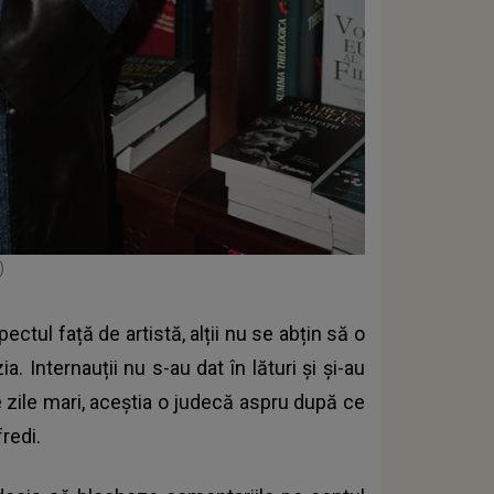
)
ectul față de artistă, alții nu se abțin să o
. Internauții nu s-au dat în lături și și-au
e zile mari, aceștia o judecă aspru după ce
redi.