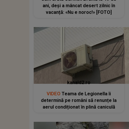
ani, deși a mâncat desert zilnic în
vacanță: «Nu e noroc!» [FOTO]
kanald2.ro
VIDEO
Teama de Legionella îi
determină pe români să renunțe la
aerul condiționat în plină caniculă