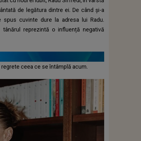
utat cu noul ei iubit, Radu Siffredi, în vârstă
ntată de legătura dintre ei. De când și-a
e spus cuvinte dure la adresa lui Radu.
tânărul reprezintă o influență negativă
ă regrete ceea ce se întâmplă acum.