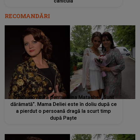
caniculă
RECOMANDĂRI
O nouă lovitură pentru Gina Matache! „Sunt
dărâmată”. Mama Deliei este în doliu după ce
a pierdut o persoană dragă la scurt timp
după Paște