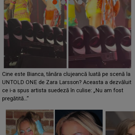
HOROSCOP 11 august 2026. Marte intră în Rac și
aduce tensiuni uriașe pentru o zodie! Conflictele
t
izbucnesc din senin în jurul ei, iar o situație dificilă
scapă de sub control