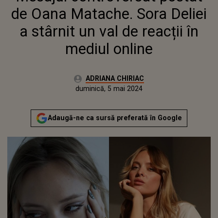
MEDIUL ONLINE
de Oana Matache. Sora Deliei
a stârnit un val de reacții în
mediul online
Autor:
ADRIANA CHIRIAC
Publicat:
vineri, 5 mai 2023
Actualizat:
duminică, 5 mai 2024
Adaugă-ne ca sursă preferată în Google