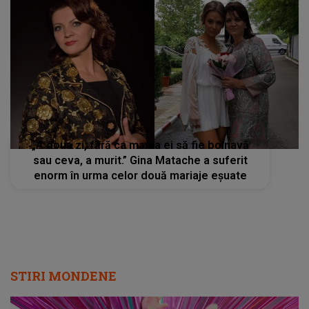
„A doua zi, fără ca mama ei să fie bolnavă
sau ceva, a murit.” Gina Matache a suferit
enorm în urma celor două mariaje eșuate
STIRI MONDENE