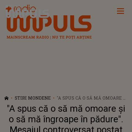
Radio Impuls
STIRI MONDENE
"A SPUS CĂ O SĂ MĂ OMOARE ȘI
O SĂ MĂ ÎNGROAPE ÎN
"A spus că o să mă omoare și
PĂDURE". MESAJUL
CONTROVERSAT POSTAT DE
o să mă îngroape în pădure".
OANA MATACHE. SORA DELIEI A
Mesajul controversat postat
STÂRNIT UN VAL DE REACȚII ÎN