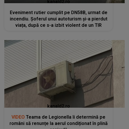
kanald2.ro
Eveniment rutier cumplit pe DN58B, urmat de
incendiu. Șoferul unui autoturism și-a pierdut
viața, după ce s-a izbit violent de un TIR
kanald2.ro
VIDEO
Teama de Legionella îi determină pe
români să renunțe la aerul condiționat în plină