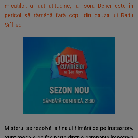
micuților, a luat atitudine, iar sora Deliei este în
pericol să rămână fără copii din cauza lui Radu
Siffredi
Misterul se rezolvă la finalul filmării de pe Instastory.
Sunt mesaje ce fac parte dintr-o campanie împotriva