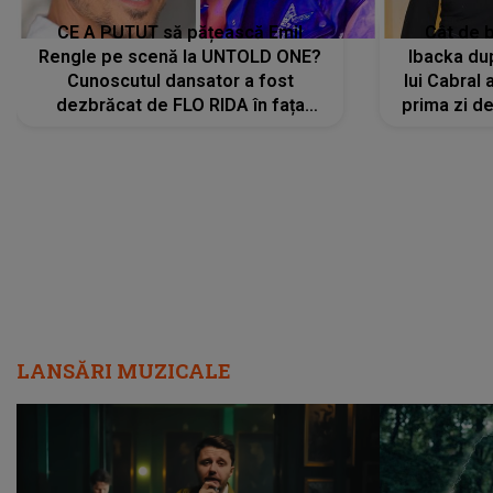
CE A PUTUT să pățească Emil
Cât de b
Rengle pe scenă la UNTOLD ONE?
Ibacka dup
Cunoscutul dansator a fost
lui Cabral a
dezbrăcat de FLO RIDA în fața
prima zi d
tuturor: „Mi-a dat hainele lui. Ce s-a
strălu
întâmplat mai exact...”
încre
LANSĂRI MUZICALE