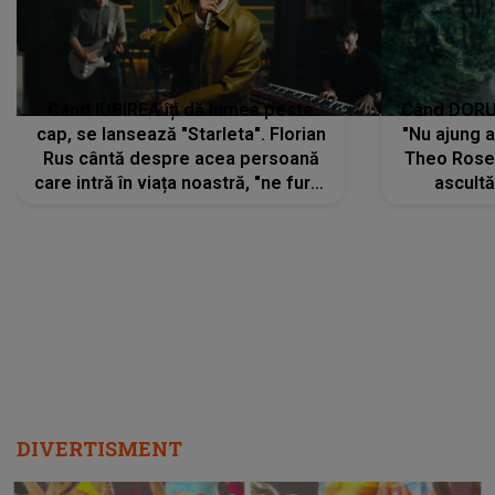
Când IUBIREA îți dă lumea peste
Când DORUL
cap, se lansează "Starleta". Florian
"Nu ajung 
Rus cântă despre acea persoană
Theo Rose 
care intră în viața noastră, "ne fură"
ascultă
toate PRIVIRILE, toate GÂNDURILE,
REGĂSIRI
tot UNIVERSUL și fără să ne dăm
trece pr
seama, ajunge să fie motivul
"Pentru t
pentru care zâmbim
departe 
DIVERTISMENT