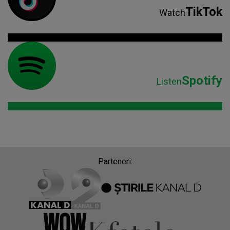
TikTok
Watch
Spotify
Listen
Parteneri: