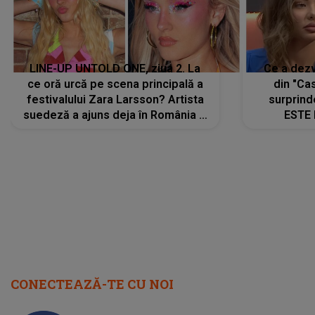
LINE-UP UNTOLD ONE, ziua 2. La
Ce a dezv
ce oră urcă pe scena principală a
din "Cas
festivalului Zara Larsson? Artista
surprind
suedeză a ajuns deja în România și
ESTE 
s-a filmat din camera de hotel
Alexandr
faptului 
IMED
CONECTEAZĂ-TE CU NOI