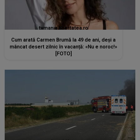
tvmania.libertatea.ro
Cum arată Carmen Brumă la 49 de ani, deși a
mâncat desert zilnic în vacanță: «Nu e noroc!»
[FOTO]