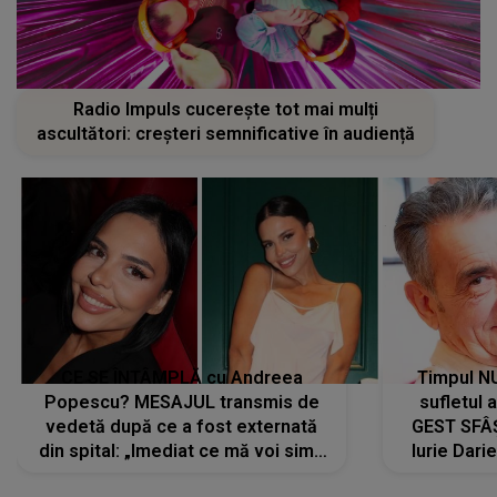
Radio Impuls cucerește tot mai mulți
ascultători: creșteri semnificative în audiență
CE SE ÎNTÂMPLĂ cu Andreea
Timpul N
Popescu? MESAJUL transmis de
sufletul 
vedetă după ce a fost externată
GEST SFÂȘ
din spital: „Imediat ce mă voi simți
Iurie Dari
mai bine...”
măsură ce