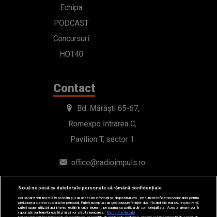
Echipa
PODCAST
Concursuri
HOT40
Contact
Bd. Mărăști 65-67,
Romexpo Intrarea C,
Pavilion T, sector 1
office@radioimpuls.ro
LIVE : 0754-222.999
Nouă ne pasă ca datele tale personale să rămână confidențiale
Noi și partenerii noștri
589
stocăm și/sau accesăm informații pe dispozitivul dvs., precum identificatorii cookie unici pentru
WhatsApp: 0754-222.999
prelucrarea datelor cu caracter personal. Puteți accepta sau gestiona preferințele dvs. făcând clic mai jos, respectiv vă
puteți opune utilizării unui interes legitim în orice moment pe pagina cu politica de confidențialitate. Aceste alegeri vor fi
raportate partenerilor noștri și nu vă vor afecta navigarea.
Mai multe detalii