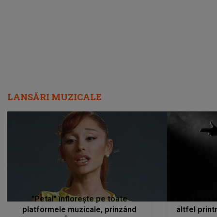
LANSĂRI MUZICALE
"Petal" înflorește pe toate
De această 
platformele muzicale, prinzând
altfel prin