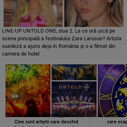
Ce a dezvăluit noua concurentă din "Casa Iubirii" l-a
luat prin surprindere pe Emanuel. CINE ESTE
BĂIATUL VIZAT de Alexandra?! Aflându-se în fața
faptului împlinit, A RECUNOSCUT IMEDIAT: "Am
avut..."
LINE-UP UNTOLD ONE, prima zi.
HOROSCOP 
Cine sunt artiștii care deschid
care scap