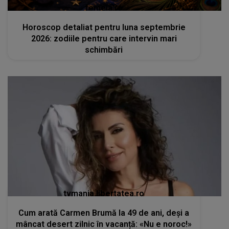
femeia.ro
Horoscop detaliat pentru luna septembrie
2026: zodiile pentru care intervin mari
schimbări
tvmania.libertatea.ro
Cum arată Carmen Brumă la 49 de ani, deși a
mâncat desert zilnic în vacanță: «Nu e noroc!»