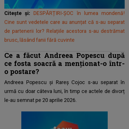
Citește și:
DESPĂRȚIRI-ȘOC în lumea mondenă!
Cine sunt vedetele care au anunțat că s-au separat
de partenerii lor? Relațiile acestora s-au destrămat
brusc, lăsând fanii fără cuvinte
Ce a făcut Andreea Popescu după
ce fosta soacră a menționat-o într-
o postare?
Andreea Popescu
și Rareș Cojoc s-au separat în
urmă cu doar câteva luni, în timp ce actele de divorț
le-au semnat pe 20 aprilie 2026.