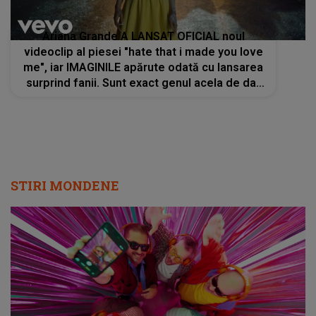
Ariana Grande A LANSAT OFICIAL noul
videoclip al piesei "hate that i made you love
me", iar IMAGINILE apărute odată cu lansarea
surprind fanii. Sunt exact genul acela de dat
PLAY iar
STIRI MONDENE