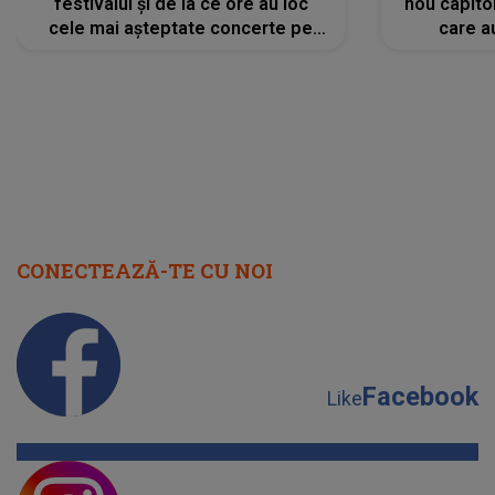
festivalul și de la ce ore au loc
nou capitol
cele mai așteptate concerte pe
care a
scena principală?
perioadă 
CONECTEAZĂ-TE CU NOI
Facebook
Like