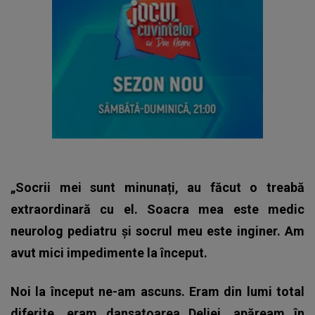
„Socrii mei sunt minunați, au făcut o treabă
extraordinară cu el. Soacra mea este medic
neurolog pediatru și socrul meu este inginer. Am
avut mici impedimente la început.
Noi la început ne-am ascuns. Eram din lumi total
diferite, eram dansatoarea Deliei, apăream în