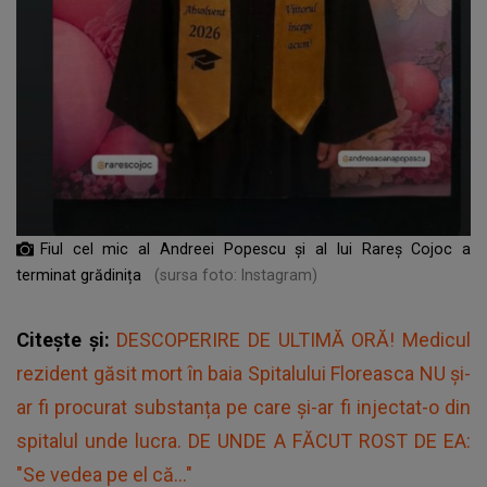
Fiul cel mic al Andreei Popescu și al lui Rareș Cojoc a
terminat grădinița
(sursa foto: Instagram)
Citește și:
DESCOPERIRE DE ULTIMĂ ORĂ! Medicul
rezident găsit mort în baia Spitalului Floreasca NU și-
ar fi procurat substanța pe care și-ar fi injectat-o din
spitalul unde lucra. DE UNDE A FĂCUT ROST DE EA:
"Se vedea pe el că..."