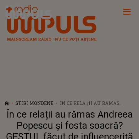
Radio Impuls
STIRI MONDENE
ÎN CE RELAȚII AU RĂMAS
ANDREEA POPESCU ȘI FOSTA
În ce relații au rămas Andreea
SOACRĂ? GESTUL FĂCUT DE
INFLUENCERIȚĂ DUPĂ CE
Popescu și fosta soacră?
MAMA LUI RAREȘ COJOC A
GESTUL făcut de influenceriță
FĂCUT O POSTARE ÎN CARE A