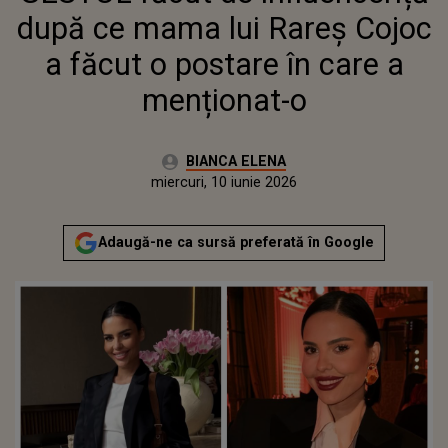
MENȚIONAT-O
după ce mama lui Rareș Cojoc
a făcut o postare în care a
menționat-o
Autor:
BIANCA ELENA
Publicat:
miercuri, 10 iunie 2026
Adaugă-ne ca sursă preferată în Google