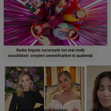
Radio Impuls cucerește tot mai mulți
ascultători: creșteri semnificative în audiență
Cât de bine îi merge Andreei
MĂRTURIA