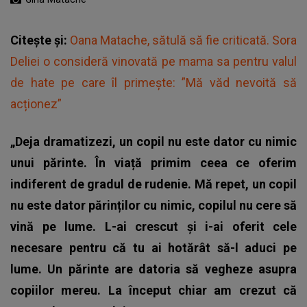
Citește și:
Oana Matache, sătulă să fie criticată. Sora
Deliei o consideră vinovată pe mama sa pentru valul
de hate pe care îl primește: ”Mă văd nevoită să
acționez”
„Deja dramatizezi, un copil nu este dator cu nimic
unui părinte. În viață primim ceea ce oferim
indiferent de gradul de rudenie. Mă repet, un copil
nu este dator părinților cu nimic, copilul nu cere să
vină pe lume. L-ai crescut și i-ai oferit cele
necesare pentru că tu ai hotărât să-l aduci pe
lume. Un părinte are datoria să vegheze asupra
copiilor mereu. La început chiar am crezut că