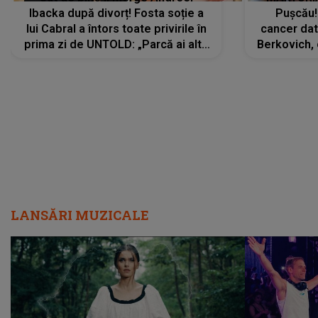
Ibacka după divorț! Fosta soție a
Pușcău!
lui Cabral a întors toate privirile în
cancer dato
prima zi de UNTOLD: „Parcă ai altă
Berkovich, 
strălucire, emani putere,
accident ru
încredere, siguranță...”
Dacă nu 
LANSĂRI MUZICALE