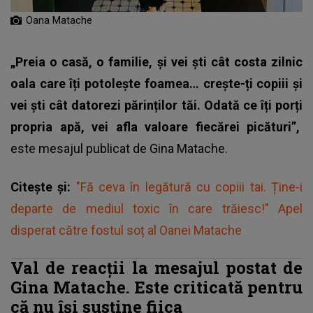
Oana Matache
„Preia o casă, o familie, și vei ști cât costa zilnic
oala care îți potolește foamea… crește-ți copiii și
vei ști cât datorezi părinților tăi. Odată ce îți porți
propria apă, vei afla valoare fiecărei picături”,
este mesajul publicat de
Gina Matache.
Citește și:
"Fă ceva în legătură cu copiii tai. Ține-i
departe de mediul toxic în care trăiesc!" Apel
disperat către fostul soț al Oanei Matache
Val de reacții la mesajul postat de
Gina Matache. Este criticată pentru
că nu își susține fiica