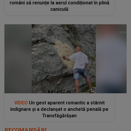
români să renunțe la aerul condiționat în plină
caniculă
kanald2.ro
VIDEO
Un gest aparent romantic a stârnit
indignare și a declanșat o anchetă penală pe
Transfăgărășan
RECOMANDĂRI