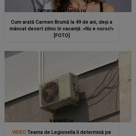
tvmania.libertatea.ro
Cum arată Carmen Brumă la 49 de ani, deși a
mâncat desert zilnic în vacanță: «Nu e noroc!»
[FOTO]
kanald2.ro
VIDEO
Teama de Legionella îi determină pe