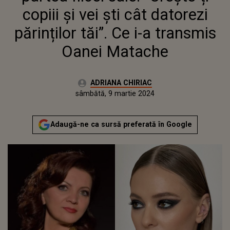
copiii și vei ști cât datorezi
părinților tăi”. Ce i-a transmis
Oanei Matache
Autor:
ADRIANA CHIRIAC
Publicat:
joi, 9 martie 2023
Actualizat:
sâmbătă, 9 martie 2024
Adaugă-ne ca sursă preferată în Google