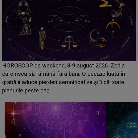
Emanuel a ținut ACEST DETALIU ASCUNS până
acum! În fața Alexandrei, concurentul din Casa Iubirii
face o MĂRTURISIRE NEAȘTEPTATĂ despre mama
sa: "I-am spus și ei în față, eu nu te iubesc pentru
că..."