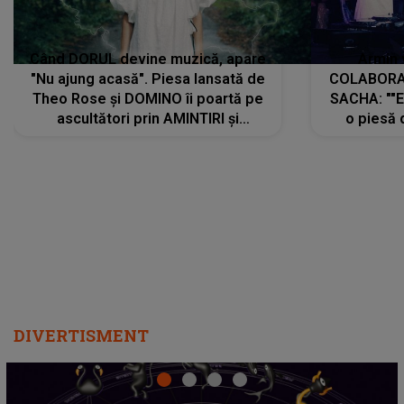
Când DORUL devine muzică, apare
Armin 
"Nu ajung acasă". Piesa lansată de
COLABORAR
Theo Rose și DOMINO îi poartă pe
SACHA: ""E
ascultători prin AMINTIRI și
o piesă 
REGĂSIRI, iar drumul emoțiilor
imediat pre
trece prin sufletul publicului:
cu mine șt
"Pentru toți cei care au plecat
păstrăm do
departe ca să le fie mai bine"
DIVERTISMENT