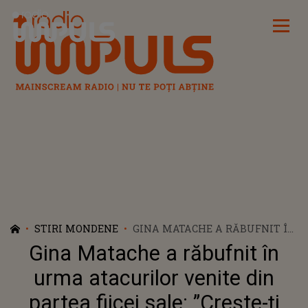
Radio Impuls
STIRI MONDENE
GINA MATACHE A RĂBUFNIT ÎN
URMA ATACURILOR VENITE DIN
Gina Matache a răbufnit în
PARTEA FIICEI SALE: ”CREȘTE-ȚI
COPIII ȘI VEI ȘTI CÂT DATOREZI
urma atacurilor venite din
PĂRINȚILOR TĂI”. CE I-A
partea fiicei sale: ”Crește-ți
TRANSMIS OANEI MATACHE