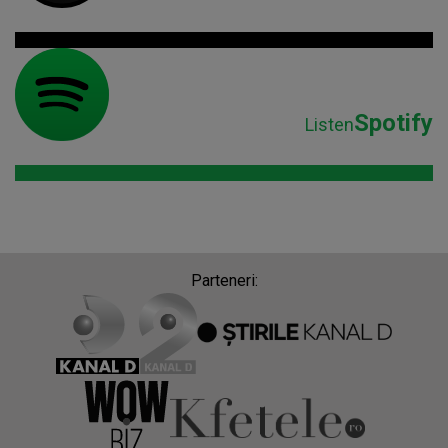
Spotify
Listen
Parteneri: