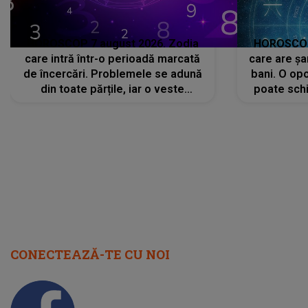
HOROSCOP 7 august 2026. Zodia
HOROSCOP 
care intră într-o perioadă marcată
care are șa
de încercări. Problemele se adună
bani. O opo
din toate părțile, iar o veste
poate schi
neașteptată îi dă planurile peste
la
cap
CONECTEAZĂ-TE CU NOI