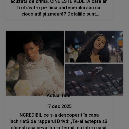
acuzată de crimă. CINE ESTE VEDETA care ar
fi otrăvit-o pe fiica partenerului său cu
ciocolată și zmeură? Detaliile sunt
tulburătoare, iar ancheta scoate la iveală noi
informații neașteptate
Actualitate
17 dec 2025
INCREDIBIL ce s-a descoperit în casa
închiriată de rapperul D4vd: „Te-ai aștepta să
găsești așa ceva într-o fermă, nu într-o casă