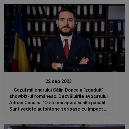
Stiri mondene
22 sep 2023
Cazul milionarului Călin Donca a "zguduit"
showbiz-ul românesc. Dezvăluirile avocatului
Adrian Cuculis: "O să mai apară și alții păcăliți.
Sunt vedete autohtone serioase cu impact la
public și care au dominat topurile"