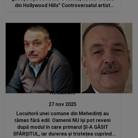
din Hollywood Hills” Controversatul artist
este considerat suspect în cazul morții lui
Celeste Rivas
Actualitate
27 nov 2025
Locuitorii unei comune din Mehedinți au
rămas fără edil. Oamenii NU își pot reveni
după modul în care primarul ȘI-A GĂSIT
SFÂRȘITUL, iar durerea și tristețea cuprind