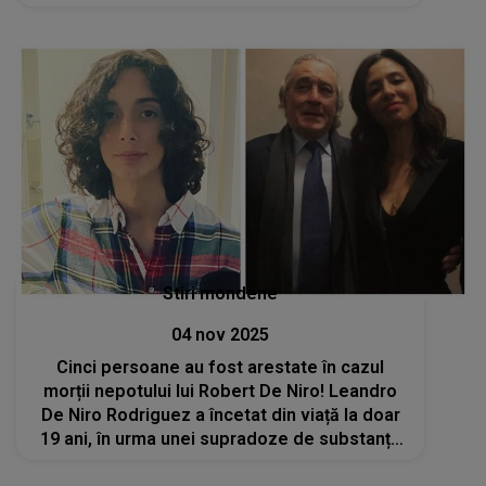
întreaga localitate. În ce condiții
cutremurătoare a murit Jean Rogoveanu
Stiri mondene
04 nov 2025
Cinci persoane au fost arestate în cazul
morții nepotului lui Robert De Niro! Leandro
De Niro Rodriguez a încetat din viață la doar
19 ani, în urma unei supradoze de substanțe
interzise