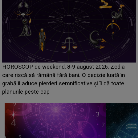
Emanuel a ținut ACEST DETALIU ASCUNS până
acum! În fața Alexandrei, concurentul din Casa Iubirii
face o MĂRTURISIRE NEAȘTEPTATĂ despre mama
sa: "I-am spus și ei în față, eu nu te iubesc pentru
că..."