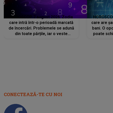
HOROSCOP 7 august 2026. Zodia
HOROSCOP 
care intră într-o perioadă marcată
care are șa
de încercări. Problemele se adună
bani. O opo
din toate părțile, iar o veste
poate schi
neașteptată îi dă planurile peste
la
cap
CONECTEAZĂ-TE CU NOI