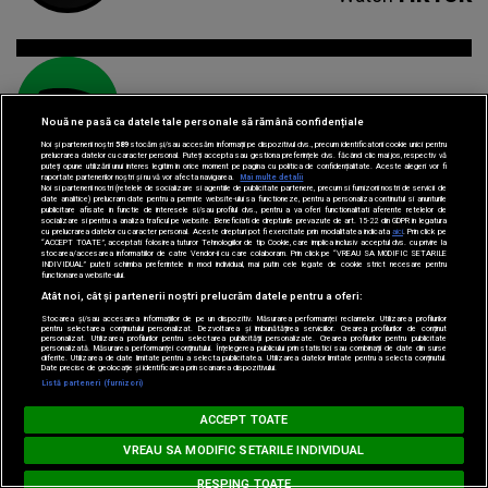
Nouă ne pasă ca datele tale personale să rămână confidențiale
Spotify
Listen
Noi și partenerii noștri
589
stocăm și/sau accesăm informații pe dispozitivul dvs., precum identificatorii cookie unici pentru
prelucrarea datelor cu caracter personal. Puteți accepta sau gestiona preferințele dvs. făcând clic mai jos, respectiv vă
puteți opune utilizării unui interes legitim în orice moment pe pagina cu politica de confidențialitate. Aceste alegeri vor fi
raportate partenerilor noștri și nu vă vor afecta navigarea.
Mai multe detalii
Noi si partenerii nostri (retelele de socializare si agentiile de publicitate partenere, precum si furnizorii nostri de servicii de
date analitice) prelucram date pentru a permite website-ului sa functioneze, pentru a personaliza continutul si anunturile
publicitare afisate in functie de interesele si/sau profilul dvs., pentru a va oferi functionalitati aferente retelelor de
socializare si pentru a analiza traficul pe website. Beneficiati de drepturile prevazute de art. 15-22 din GDPR in legatura
cu prelucrarea datelor cu caracter personal. Aceste drepturi pot fi exercitate prin modalitatea indicata
aici
. Prin click pe
“ACCEPT TOATE”, acceptati folosirea tuturor Tehnologiilor de tip Cookie, care implica inclusiv acceptul dvs. cu privire la
stocarea/accesarea informatiilor de catre Vendor-ii cu care colaboram. Prin click pe “VREAU SA MODIFIC SETARILE
INDIVIDUAL” puteti schimba preferintele in mod individual, mai putin cele legate de cookie strict necesare pentru
functionarea website-ului.
Atât noi, cât și partenerii noștri prelucrăm datele pentru a oferi:
Parteneri:
Stocarea și/sau accesarea informațiilor de pe un dispozitiv. Măsurarea performanței reclamelor. Utilizarea profilurilor
pentru selectarea conținutului personalizat. Dezvoltarea și îmbunătățirea serviciilor. Crearea profilurilor de conținut
personalizat. Utilizarea profilurilor pentru selectarea publicității personalizate. Crearea profilurilor pentru publicitate
personalizată. Măsurarea performanței conținutului. Înțelegerea publicului prin statistici sau combinații de date din surse
diferite. Utilizarea de date limitate pentru a selecta publicitatea. Utilizarea datelor limitate pentru a selecta conținutul.
Loading...
Date precise de geolocație și identificarea prin scanarea dispozitivului.
Listă parteneri (furnizori)
MUSIC NON STOP
ACCEPT TOATE
A - Un Sarut Cat O Viata
3 SUD EST & ANDRA - Un Sarut Cat O Viata
VREAU SA MODIFIC SETARILE INDIVIDUAL
RESPING TOATE