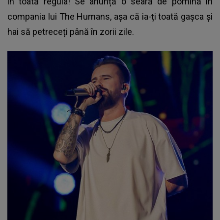
în toată regula! Se anunță o seară de pomină în
compania lui The Humans, așa că ia-ți toată gașca și
hai să petreceți până în zorii zile.