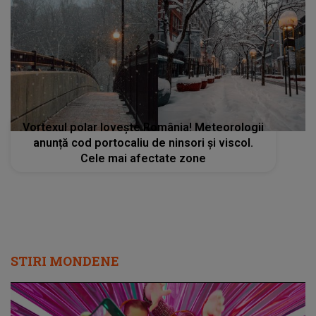
Vortexul polar lovește România! Meteorologii
anunță cod portocaliu de ninsori și viscol.
Cele mai afectate zone
STIRI MONDENE