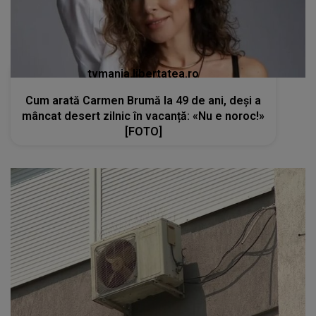
tvmania.libertatea.ro
Cum arată Carmen Brumă la 49 de ani, deși a
mâncat desert zilnic în vacanță: «Nu e noroc!»
[FOTO]