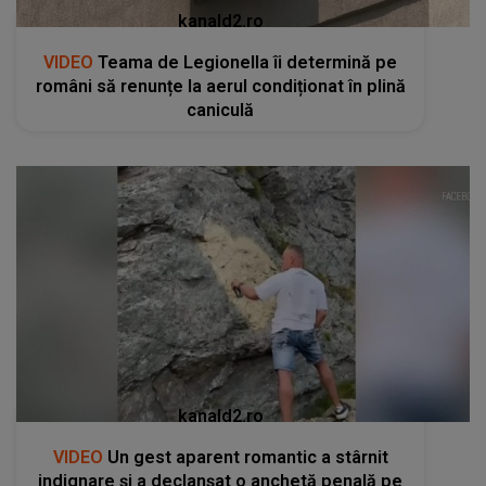
kanald2.ro
VIDEO
Teama de Legionella îi determină pe
români să renunțe la aerul condiționat în plină
caniculă
kanald2.ro
VIDEO
Un gest aparent romantic a stârnit
indignare și a declanșat o anchetă penală pe