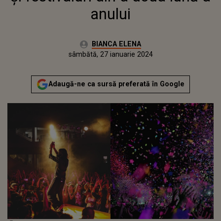
anului
Autor:
BIANCA ELENA
Publicat:
sâmbătă, 28 ianuarie 2023
Actualizat:
sâmbătă, 27 ianuarie 2024
Adaugă-ne ca sursă preferată în Google