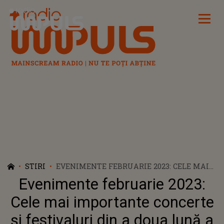
Radio Impuls
STIRI
EVENIMENTE FEBRUARIE 2023: CELE MAI
IMPORTANTE CONCERTE ȘI FESTIVALURI
Evenimente februarie 2023:
DIN A DOUA LUNĂ A ANULUI
Cele mai importante concerte
și festivaluri din a doua lună a