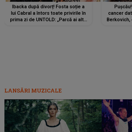
Cât de bine îi merge Andreei
MĂRTURIA
Ibacka după divorț! Fosta soție a
Pușcău!
lui Cabral a întors toate privirile în
cancer dato
prima zi de UNTOLD: „Parcă ai altă
Berkovich, 
strălucire, emani putere,
accident ru
încredere, siguranță...”
Dacă nu 
LANSĂRI MUZICALE