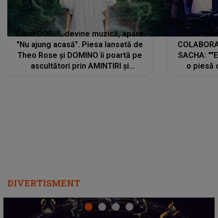
Când DORUL devine muzică, apare
Armin 
"Nu ajung acasă". Piesa lansată de
COLABORAR
Theo Rose și DOMINO îi poartă pe
SACHA: ""E
ascultători prin AMINTIRI și
o piesă 
REGĂSIRI, iar drumul emoțiilor
imediat pre
trece prin sufletul publicului:
cu mine șt
"Pentru toți cei care au plecat
păstrăm do
departe ca să le fie mai bine"
DIVERTISMENT