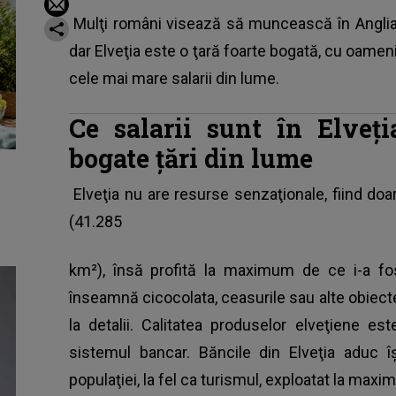
Mulţi români visează să muncească în Anglia,
dar Elveţia este o ţară foarte bogată, cu oameni
cele mai mare salarii din lume.
Ce salarii sunt în Elveţ
bogate ţări din lume
Elveţia nu are resurse senzaţionale, fiind doa
(41.285
km²), însă profită la maximum de ce i-a fos
înseamnă cicocolata, ceasurile sau alte obiect
la detalii. Calitatea produselor elveţiene e
sistemul bancar. Băncile din Elveţia aduc î
populaţiei, la fel ca turismul, exploatat la maxi