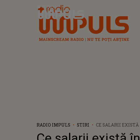
Radio Impuls
RADIO IMPULS
STIRI
CE SALARII EXISTĂ 
UNA DINTRE CELE 
Ce salarii există î
ȚĂRI DIN EUROPA