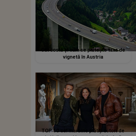
Cât costă și cum se plătește taxa de
vignetă în Austria
TOP 10 cel mai bine plătiți actori de