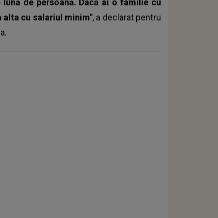
 lună de persoană. Dacă ai o familie cu
a alta cu salariul minim"
, a declarat pentru
ia.