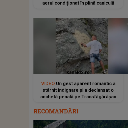
aerul condiționat în plină caniculă
kanald2.ro
VIDEO
Un gest aparent romantic a
stârnit indignare și a declanșat o
anchetă penală pe Transfăgărășan
RECOMANDĂRI