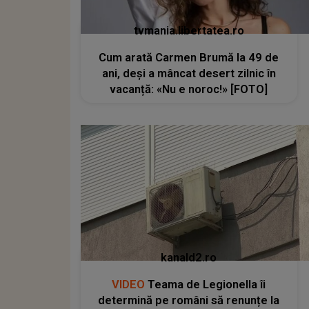
tvmania.libertatea.ro
Cum arată Carmen Brumă la 49 de
ani, deși a mâncat desert zilnic în
vacanță: «Nu e noroc!» [FOTO]
kanald2.ro
VIDEO
Teama de Legionella îi
determină pe români să renunțe la