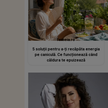
femeia.ro
5 soluții pentru a-ți recăpăta energia
pe caniculă. Ce funcționează când
căldura te epuizează