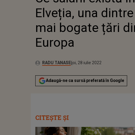
Elveția, una dintre
mai bogate țări di
Europa
Publicat:
Autor:
luni, 12 iulie 2021
Actualizat:
RADU TANASE
joi, 28 iulie 2022
Adaugă-ne ca sursă preferată în Google
CITEȘTE ȘI