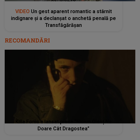
VIDEO
Un gest aparent romantic a stârnit
indignare și a declanșat o anchetă penală pe
Transfăgărășan
RECOMANDĂRI
Killa Fonic a lansat piesa ”Niciun Glonț Nu
Doare Cât Dragostea”