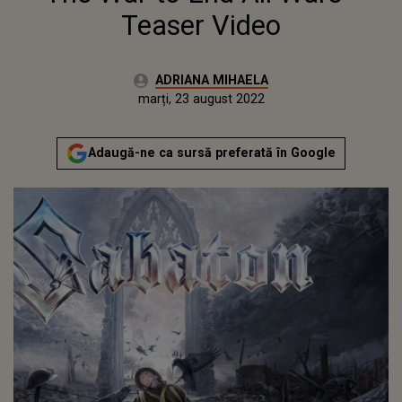
Teaser Video
Autor:
ADRIANA MIHAELA
Publicat:
luni, 23 august 2021
Actualizat:
marți, 23 august 2022
Adaugă-ne ca sursă preferată în Google