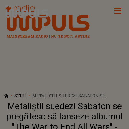
Radio Impuls
STIRI
METALIŞTII SUEDEZI SABATON SE
PREGĂTESC SĂ LANSEZE ALBUMUL "THE
Metaliştii suedezi Sabaton se
WAR TO END ALL WARS" - TEASER VIDEO
pregătesc să lanseze albumul
"The War to End All Wars" -