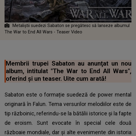
Metaliştii suedezi Sabaton se pregătesc să lanseze albumul
The War to End All Wars - Teaser Video
Membrii trupei Sabaton au anunţat un nou
album, intitulat "The War to End All Wars",
oferind şi un teaser. Uite cum arată!
Sabaton este o formație suedeză de power mental
originară în Falun. Tema versurilor melodiilor este de
tip războinic, referindu-se la bătălii istorice și la fapte
de eroism. Sunt evocate în special cele două
războaie mondiale, dar și alte evenimente din istoria