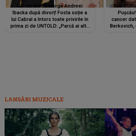
Cât de bine îi merge Andreei
MĂRTURIA
Ibacka după divorț! Fosta soție a
Pușcău!
lui Cabral a întors toate privirile în
cancer dato
prima zi de UNTOLD: „Parcă ai altă
Berkovich, 
strălucire, emani putere,
accident ru
încredere, siguranță...”
Dacă nu 
LANSĂRI MUZICALE