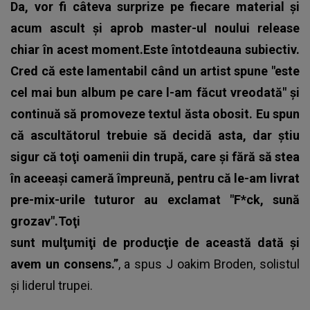
Da, vor fi câteva surprize pe fiecare material şi
acum ascult şi aprob master-ul noului release
chiar în acest moment.Este întotdeauna subiectiv.
Cred că este lamentabil când un artist spune "este
cel mai bun album pe care l-am făcut vreodată" şi
continuă să promoveze textul ăsta obosit. Eu spun
că ascultătorul trebuie să decidă asta, dar ştiu
sigur că toţi oamenii din trupă, care şi fără să stea
în aceeaşi cameră împreună, pentru că le-am livrat
pre-mix-urile tuturor au exclamat "F*ck, sună
grozav".Toţi
sunt mulţumiţi de producţie de această dată şi
avem un consens.”
, a spus J
oakim Broden
, solistul
și liderul trupei.