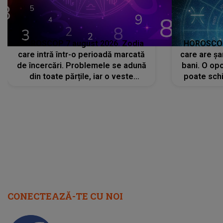
HOROSCOP 7 august 2026. Zodia
HOROSCOP 
care intră într-o perioadă marcată
care are șa
de încercări. Problemele se adună
bani. O opo
din toate părțile, iar o veste
poate schi
neașteptată îi dă planurile peste
la
cap
CONECTEAZĂ-TE CU NOI