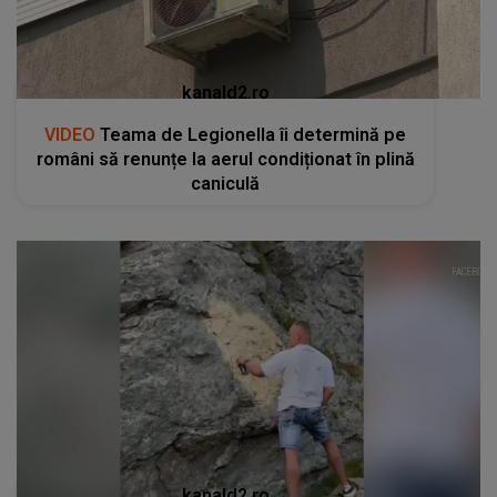
kanald2.ro
VIDEO
Teama de Legionella îi determină pe
români să renunțe la aerul condiționat în plină
caniculă
kanald2.ro