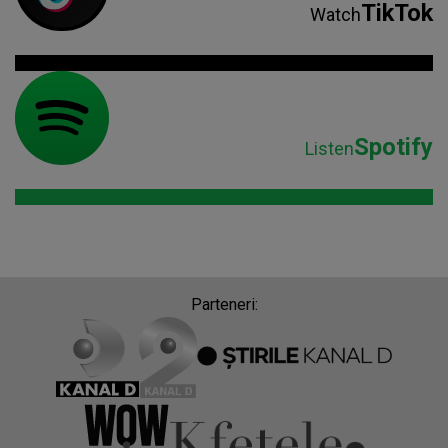
TikTok
Watch
Spotify
Listen
Parteneri: