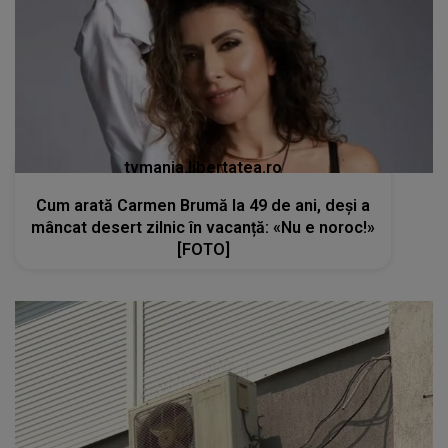
tvmania.libertatea.ro
Cum arată Carmen Brumă la 49 de ani, deși a
mâncat desert zilnic în vacanță: «Nu e noroc!»
[FOTO]