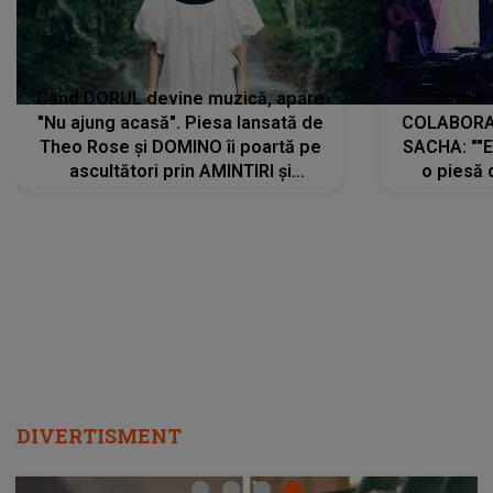
Când DORUL devine muzică, apare
Armin 
"Nu ajung acasă". Piesa lansată de
COLABORAR
Theo Rose și DOMINO îi poartă pe
SACHA: ""E
ascultători prin AMINTIRI și
o piesă 
REGĂSIRI, iar drumul emoțiilor
imediat pre
trece prin sufletul publicului:
cu mine șt
"Pentru toți cei care au plecat
păstrăm do
departe ca să le fie mai bine"
DIVERTISMENT