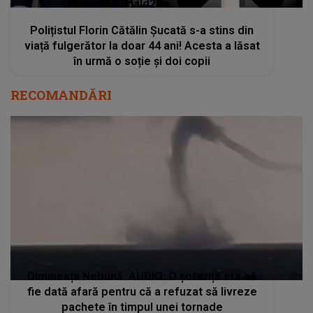
kanald2.ro
Polițistul Florin Cătălin Șucată s-a stins din
viață fulgerător la doar 44 ani! Acesta a lăsat
în urmă o soție și doi copii
RECOMANDĂRI
Dimineața Nebună. AUDIO: O șoferiță era să
fie dată afară pentru că a refuzat să livreze
pachete în timpul unei tornade