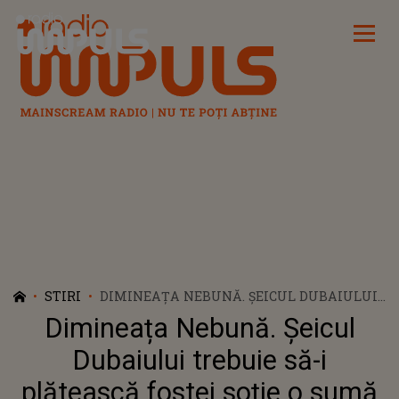
Radio Impuls
STIRI
DIMINEAȚA NEBUNĂ. ȘEICUL DUBAIULUI
TREBUIE SĂ-I PLĂTEASCĂ FOSTEI SOȚIE O
Dimineața Nebună. Șeicul
SUMĂ COLOSALĂ DUPĂ DIVORȚ: 733 DE
MILIOANE DE DOLARI
Dubaiului trebuie să-i
plătească fostei soție o sumă