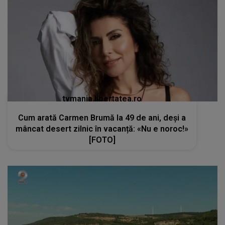
tvmania.libertatea.ro
Cum arată Carmen Brumă la 49 de ani, deși a
mâncat desert zilnic în vacanță: «Nu e noroc!»
[FOTO]