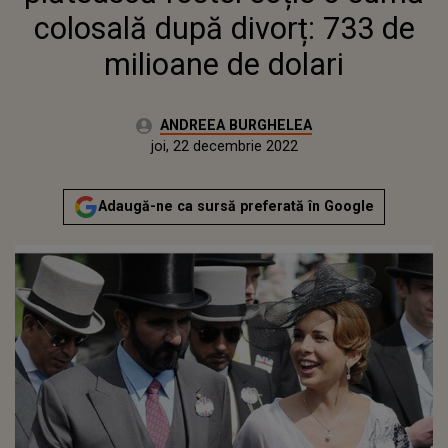
colosală după divorț: 733 de
milioane de dolari
Autor:
ANDREEA BURGHELEA
Publicat:
miercuri, 22 decembrie 2021
Actualizat:
joi, 22 decembrie 2022
Adaugă-ne ca sursă preferată în Google