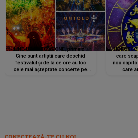
LINE-UP UNTOLD ONE, prima zi.
HOROSCOP 
Cine sunt artiștii care deschid
care scap
festivalul și de la ce ore au loc
nou capitol
cele mai așteptate concerte pe
care a
scena principală?
perioadă 
CONECTEAZĂ-TE CU NOI