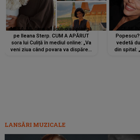
MESAJUL care a făcut-o să plângă
CE SE Î
pe Ileana Sterp. CUM A APĂRUT
Popescu?
sora lui Culiță în mediul online: „Va
vedetă du
veni ziua când povara va dispărea,
din spital:
iar lacrimile...”
LANSĂRI MUZICALE