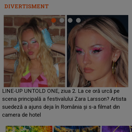
DIVERTISMENT
Ce a dezvăluit noua concurentă din "Casa Iubirii" l-a
luat prin surprindere pe Emanuel. CINE ESTE
BĂIATUL VIZAT de Alexandra?! Aflându-se în fața
faptului împlinit, A RECUNOSCUT IMEDIAT: "Am
avut..."