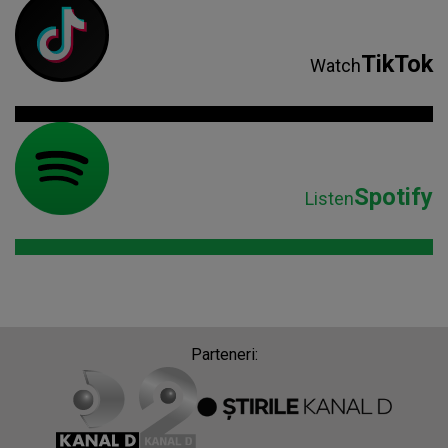
TikTok
Watch
Spotify
Listen
Parteneri: