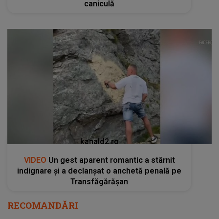
caniculă
kanald2.ro
VIDEO
Un gest aparent romantic a stârnit
indignare și a declanșat o anchetă penală pe
Transfăgărășan
RECOMANDĂRI