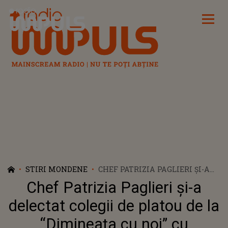
Radio Impuls
STIRI MONDENE
CHEF PATRIZIA PAGLIERI ȘI-A
DELECTAT COLEGII DE PLATOU
Chef Patrizia Paglieri și-a
DE LA “DIMINEAȚA CU NOI” CU
CELEBRELE PASTE!
delectat colegii de platou de la
“Dimineața cu noi” cu