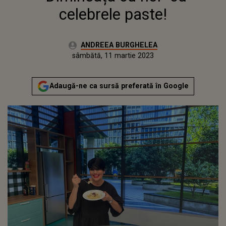
celebrele paste!
Autor:
ANDREEA BURGHELEA
Publicat:
vineri, 11 martie 2022
Actualizat:
sâmbătă, 11 martie 2023
Adaugă-ne ca sursă preferată în Google