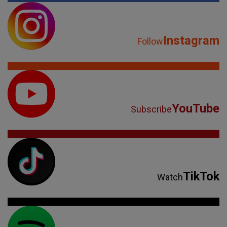
Instagram
Follow
YouTube
Subscribe
TikTok
Watch