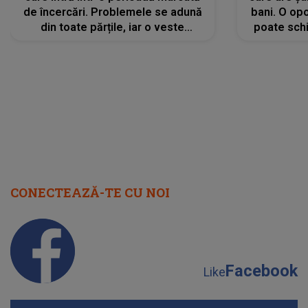
de încercări. Problemele se adună
bani. O opo
din toate părțile, iar o veste
poate schi
neașteptată îi dă planurile peste
la
cap
CONECTEAZĂ-TE CU NOI
Facebook
Like