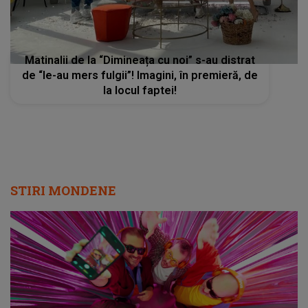
Matinalii de la “Dimineața cu noi” s-au distrat
de “le-au mers fulgii”! Imagini, în premieră, de
la locul faptei!
STIRI MONDENE