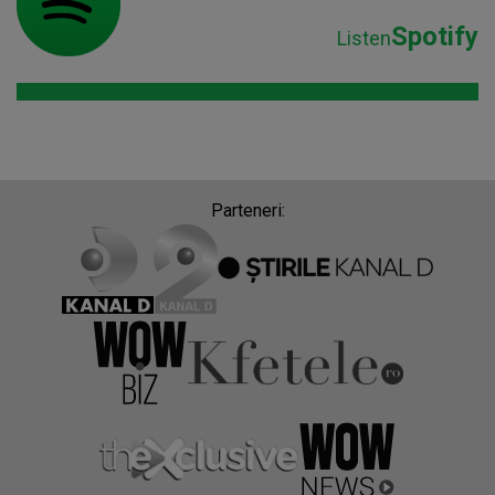
Spotify
Listen
Parteneri: