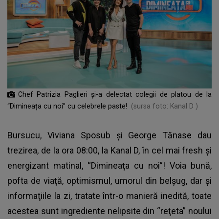
Chef Patrizia Paglieri și-a delectat colegii de platou de la
“Dimineața cu noi” cu celebrele paste!
(sursa foto: Kanal D )
Bursucu, Viviana Sposub şi George Tănase dau
trezirea, de la ora 08:00, la Kanal D, în cel mai fresh şi
energizant matinal, “Dimineaţa cu noi”! Voia bună,
pofta de viaţă, optimismul, umorul din belşug, dar şi
informaţiile la zi, tratate într-o manieră inedită, toate
acestea sunt ingrediente nelipsite din “reţeta” noului