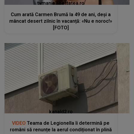
tvmania.libertatea.ro
Cum arată Carmen Brumă la 49 de ani, deși a
mâncat desert zilnic în vacanță: «Nu e noroc!»
[FOTO]
kanald2.ro
VIDEO
Teama de Legionella îi determină pe
români să renunțe la aerul condiționat în plină