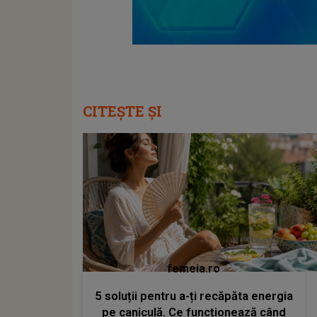
CITEȘTE ȘI
femeia.ro
5 soluții pentru a-ți recăpăta energia
pe caniculă. Ce funcționează când