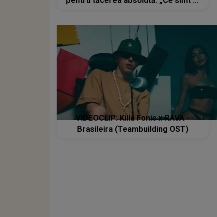
pentru tăcerea absolută: „Ce simt și
prin ce trec e strict între mine și
fratele meu”
VIDEOCLIP: Killa Fonic x RAVA -
Brasileira (Teambuilding OST)