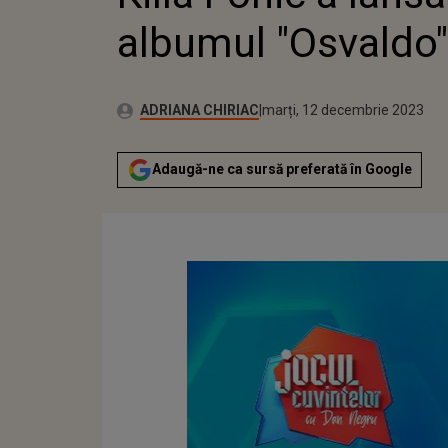
albumul "Osvaldo"
Publicat:
Autor:
luni, 12 decembrie 2022
Actualizat:
ADRIANA CHIRIAC
marți, 12 decembrie 2023
Adaugă-ne ca sursă preferată în Google