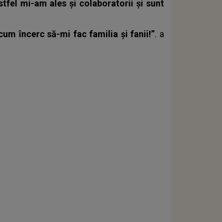
tfel mi-am ales și colaboratorii și sunt
um încerc să-mi fac familia și fanii!”
. a