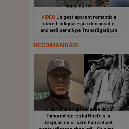
kanald2.ro
VIDEO
Un gest aparent romantic a
stârnit indignare și a declanșat o
anchetă penală pe Transfăgărășan
RECOMANDĂRI
Killa Fonic a rupt tăcerea după
înmormântarea lui Nosfe și a
răspuns celor care l-au criticat