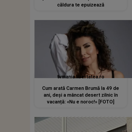
căldura te epuizează
tvmania.libertatea.ro
Cum arată Carmen Brumă la 49 de
ani, deși a mâncat desert zilnic în
vacanță: «Nu e noroc!» [FOTO]