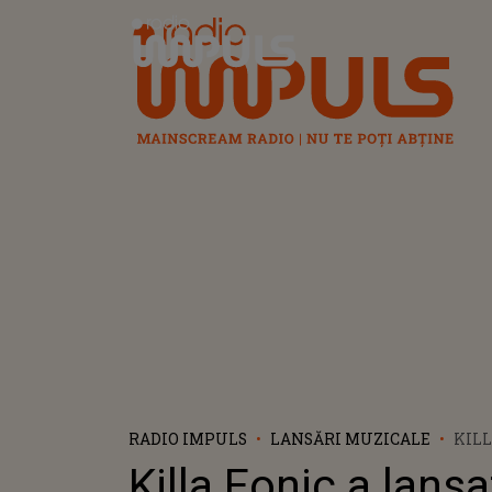
Radio Impuls
RADIO IMPULS
LANSĂRI MUZICALE
KILL
LAN
Killa Fonic a lansa
"OSV