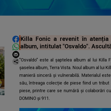
DISTRIBUIE ARTICOLUL
Killa Fonic a revenit în atenția
album, intitulat "Osvaldo". Ascultă
”Osvaldo” este al șaptelea album al lui Killa 
șaselea album, Terra Vista. Noul album al lui Killa
manieră sinceră și vulnerabilă. Materialul este 
său, întreaga colecție de piese fiind un trib
piese, printre care se numără și colaborări 
DOMINO și 911.