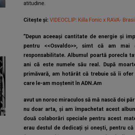
atitudine.
Citește și:
VIDEOCLIP: Killa Fonic x RAVA- Bras
”Depun aceeași cantitate de energie și impl
pentru <<Osvaldo>>, simt că am mai a
responsabilitate. Albumul poartă porecla t
ani că este numele său real. După moarte
primăvară, am hotărât că trebuie să îi ofer 
care le-am moștenit în ADN.Am
avut un noroc miraculos să mă nască doi părin
nu doar arta, și am împachetat acest albu
două colaborări speciale pentru acest mater
erau destul de dedicați și onești, pentru că