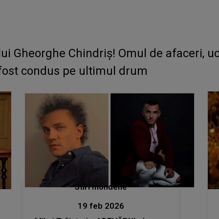
ui Gheorghe Chindriș! Omul de afaceri, uc
a fost condus pe ultimul drum
Stiri mondene
19 feb 2026