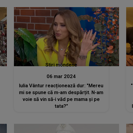
Stiri mondene
06 mar 2024
Iulia Vântur reacționează dur: "Mereu
mi se spune că m-am despărțit. N-am
voie să vin să-i văd pe mama și pe
tata?"