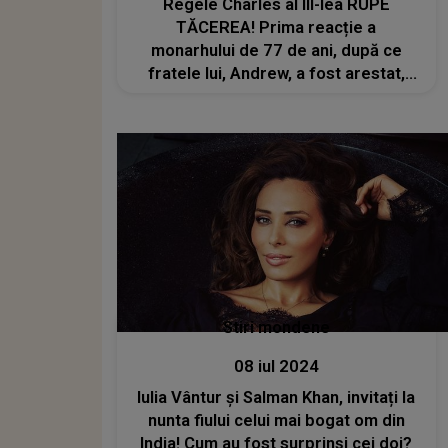
Regele Charles al III-lea RUPE
TĂCEREA! Prima reacție a
monarhului de 77 de ani, după ce
fratele lui, Andrew, a fost arestat,
fiind suspectat de conduită ilegală
într-o funcţie publică: „Legea trebuie
să-și urmeze cursul”
Stiri mondene
08 iul 2024
Iulia Vântur și Salman Khan, invitați la
nunta fiului celui mai bogat om din
India! Cum au fost surprinși cei doi?