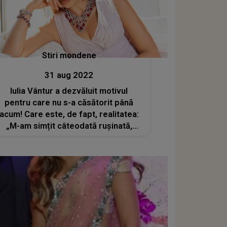
Stiri mondene
31 aug 2022
Iulia Vântur a dezvăluit motivul
pentru care nu s-a căsătorit până
acum! Care este, de fapt, realitatea:
„M-am simțit câteodată rușinată,
umilită de reacțiile oamenilor din jur”