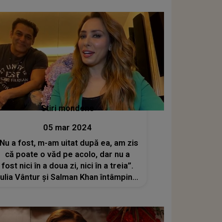
Stiri mondene
05 mar 2024
"Nu a fost, m-am uitat după ea, am zis
că poate o văd pe acolo, dar nu a
fost nici în a doua zi, nici în a treia”.
Iulia Vântur și Salman Khan întâmpină
probleme în relație? Celebrul actor a
mers la nunta fiului celui mai bogat
om din India fără partenera