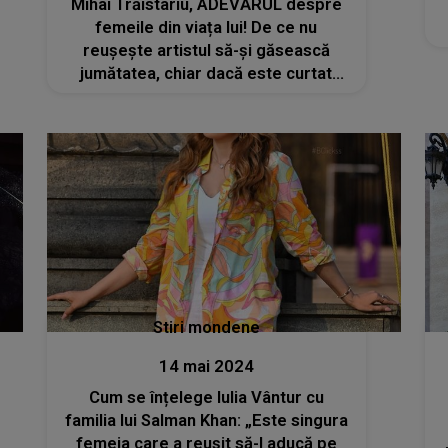
Mihai Trăistariu, ADEVĂRUL despre
femeile din viața lui! De ce nu
reușește artistul să-și găsească
jumătatea, chiar dacă este curtat
zilnic: „Acum sunt un pic blocat, am
o...”
Stiri mondene
14 mai 2024
Cum se înțelege Iulia Vântur cu
familia lui Salman Khan: „Este singura
femeia care a reușit să-l aducă pe