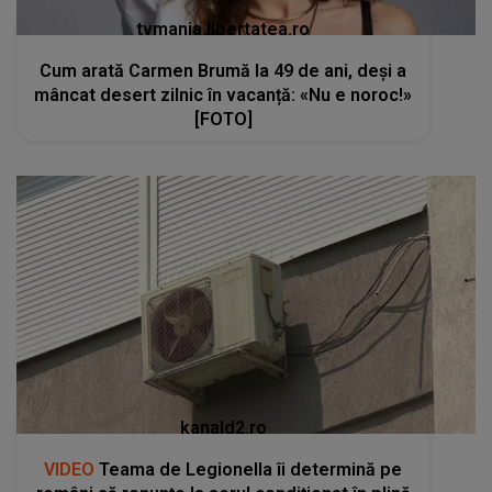
tvmania.libertatea.ro
Cum arată Carmen Brumă la 49 de ani, deși a
mâncat desert zilnic în vacanță: «Nu e noroc!»
[FOTO]
kanald2.ro
VIDEO
Teama de Legionella îi determină pe