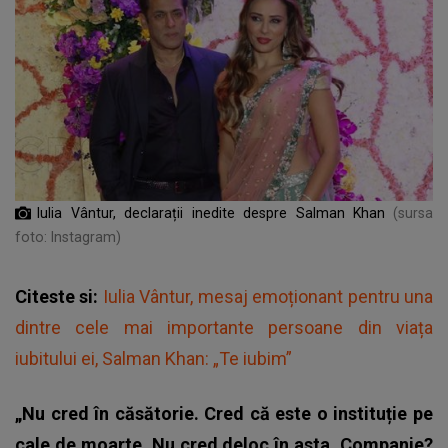
Iulia Vântur, declarații inedite despre Salman Khan
(sursa
foto: Instagram)
Citeste si:
Iulia Vântur, mesaj emoționant pentru una
dintre cele mai importante persoane din viața
iubitului ei, Salman Khan: „Te iubim”
„Nu cred în căsătorie. Cred că este o instituție pe
cale de moarte. Nu cred deloc în asta. Companie?