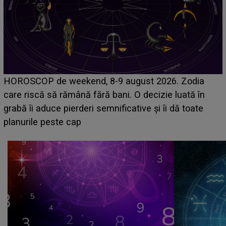
Emanuel a ținut ACEST DETALIU ASCUNS până
acum! În fața Alexandrei, concurentul din Casa Iubirii
face o MĂRTURISIRE NEAȘTEPTATĂ despre mama
sa: "I-am spus și ei în față, eu nu te iubesc pentru
că..."