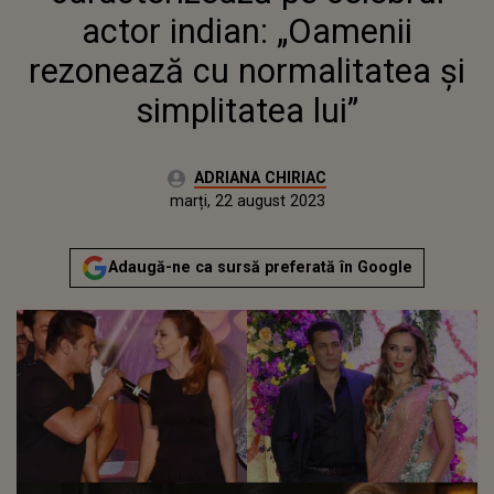
ȘI SIMPLITATEA LUI”
actor indian: „Oamenii
rezonează cu normalitatea și
simplitatea lui”
Autor:
ADRIANA CHIRIAC
Publicat:
luni, 22 august 2022
Actualizat:
marți, 22 august 2023
Adaugă-ne ca sursă preferată în Google