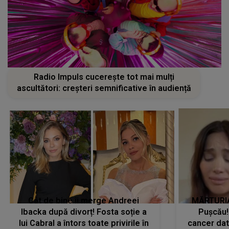
Radio Impuls cucerește tot mai mulți
ascultători: creșteri semnificative în audiență
Cât de bine îi merge Andreei
MĂRTURIA
Ibacka după divorț! Fosta soție a
Pușcău!
lui Cabral a întors toate privirile în
cancer dato