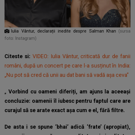
Iulia Vântur, declarații inedite despre Salman Khan
(sursa
foto: Instagram)
Citeste si:
VIDEO: Iulia Vântur, criticată dur de fanii
români, după un concert pe care l-a susținut în India:
„Nu pot să cred că unii au dat bani să vadă așa ceva”
„
Vorbind cu oameni diferiți, am ajuns la aceeași
concluzie: oamenii îl iubesc pentru faptul care are
curajul să se arate exact așa cum e el, fără filtre.
De asta i se spune ‘bhai’ adică ‘frate’ (apropiat),