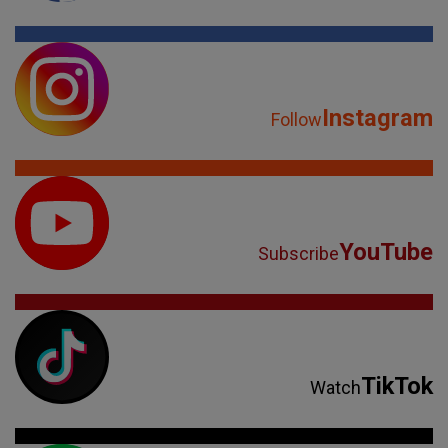
Instagram
Follow
YouTube
Subscribe
TikTok
Watch