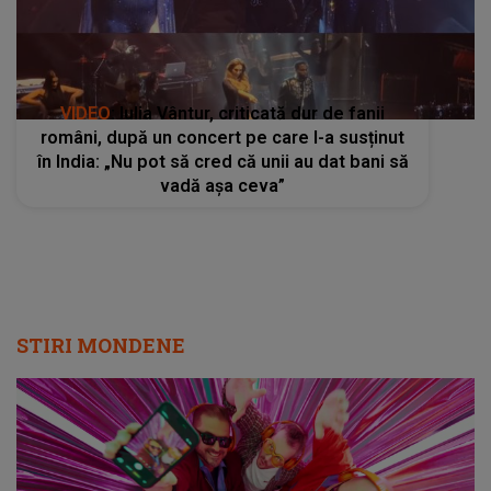
VIDEO
: Iulia Vântur, criticată dur de fanii
români, după un concert pe care l-a susținut
în India: „Nu pot să cred că unii au dat bani să
vadă așa ceva”
STIRI MONDENE