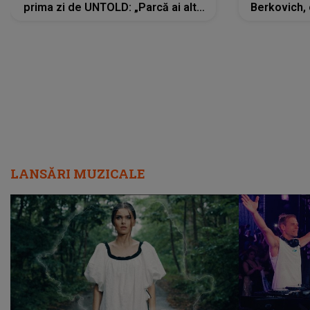
prima zi de UNTOLD: „Parcă ai altă
Berkovich, 
strălucire, emani putere,
accident ru
încredere, siguranță...”
Dacă nu 
LANSĂRI MUZICALE