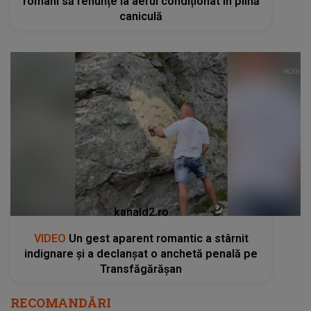
români să renunțe la aerul condiționat în plină
caniculă
kanald2.ro
VIDEO
Un gest aparent romantic a stârnit
indignare și a declanșat o anchetă penală pe
Transfăgărășan
RECOMANDĂRI