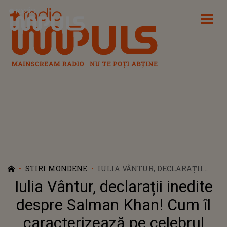
Radio Impuls
STIRI MONDENE
IULIA VÂNTUR, DECLARAȚII
INEDITE DESPRE SALMAN
Iulia Vântur, declarații inedite
KHAN! CUM ÎL
CARACTERIZEAZĂ PE CELEBRUL
despre Salman Khan! Cum îl
ACTOR INDIAN: „OAMENII
caracterizează pe celebrul
REZONEAZĂ CU NORMALITATEA