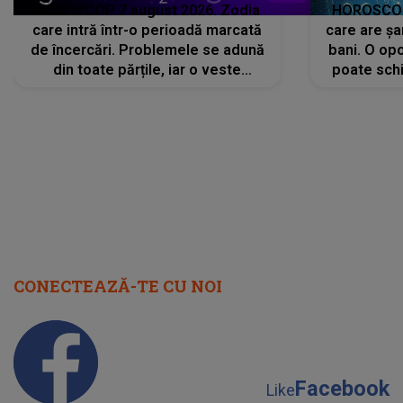
HOROSCOP 7 august 2026. Zodia
HOROSCOP 
care intră într-o perioadă marcată
care are șa
de încercări. Problemele se adună
bani. O opo
din toate părțile, iar o veste
poate schi
neașteptată îi dă planurile peste
la
cap
CONECTEAZĂ-TE CU NOI
Facebook
Like