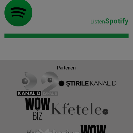
Spotify
Listen
Parteneri: