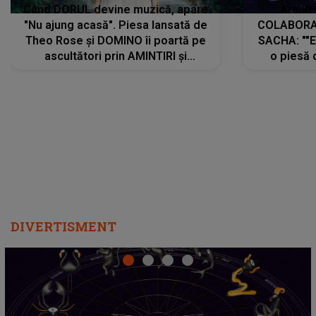
Când DORUL devine muzică, apare
Armin 
"Nu ajung acasă". Piesa lansată de
COLABORAR
Theo Rose și DOMINO îi poartă pe
SACHA: ""E
ascultători prin AMINTIRI și
o piesă 
REGĂSIRI, iar drumul emoțiilor
imediat pre
trece prin sufletul publicului:
cu mine șt
"Pentru toți cei care au plecat
păstrăm do
departe ca să le fie mai bine"
DIVERTISMENT