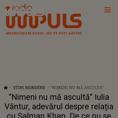
Radio Impuls
STIRI MONDENE
”NIMENI NU MĂ ASCULTĂ”
IULIA VÂNTUR, ADEVĂRUL
”Nimeni nu mă ascultă” Iulia
DESPRE RELAȚIA CU SALMAN
KHAN. DE CE NU SE AFIȘEAZĂ
Vântur, adevărul despre relația
ÎMPREUNĂ
cu Salman Khan. De ce nu se