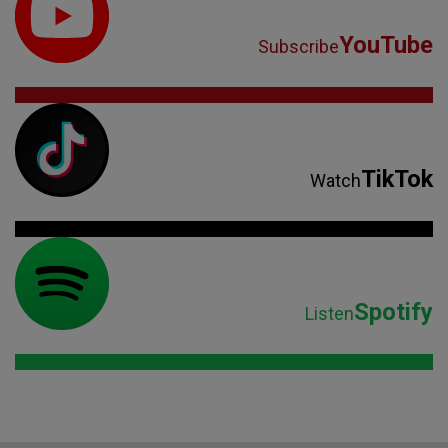
YouTube
Subscribe
TikTok
Watch
Spotify
Listen