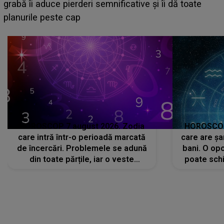
face o MĂRTURISIRE NEAȘTEPTATĂ despre mama
sa: "I-am spus și ei în față, eu nu te iubesc pentru
că..."
HOROSCOP 7 august 2026. Zodia
HOROSCOP 
care intră într-o perioadă marcată
care are șa
de încercări. Problemele se adună
bani. O opo
din toate părțile, iar o veste
poate schi
neașteptată îi dă planurile peste
la
cap