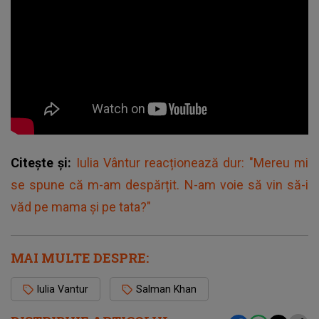
Citește și:
Iulia Vântur reacționează dur: "Mereu mi
se spune că m-am despărțit. N-am voie să vin să-i
văd pe mama și pe tata?"
MAI MULTE DESPRE:
Iulia Vantur
Salman Khan