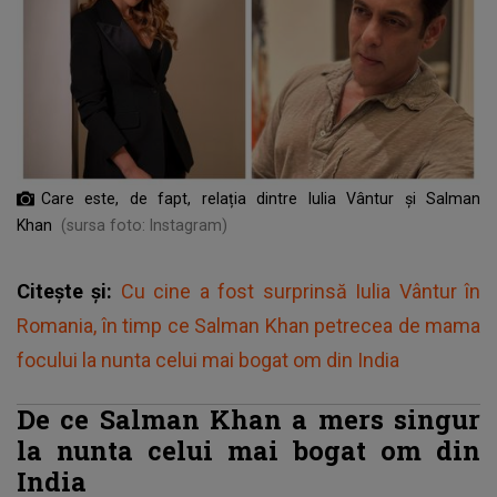
Care este, de fapt, relația dintre Iulia Vântur și Salman
Khan
(sursa foto: Instagram)
Citește și:
Cu cine a fost surprinsă Iulia Vântur în
Romania, în timp ce Salman Khan petrecea de mama
focului la nunta celui mai bogat om din India
De ce Salman Khan a mers singur
la nunta celui mai bogat om din
India