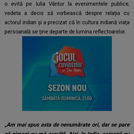
o evită pe Iulia Vântur la evenimentele publice,
vedeta a decis să vorbească despre relația cu
actorul indian și a precizat că în cultura indiană viața
persoanală se ține departe de lumina reflectoarelor.
„Am mai spus asta de nenumărate ori, dar se pare
că nimeni nu mă ascultă. Aici, în India, oamenii nu