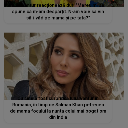
Iulia Vântur reacționează dur: "Mereu mi se
spune că m-am despărțit. N-am voie să vin
să-i văd pe mama și pe tata?"
Cu cine a fost surprinsă Iulia Vântur în
Romania, în timp ce Salman Khan petrecea
de mama focului la nunta celui mai bogat om
din India