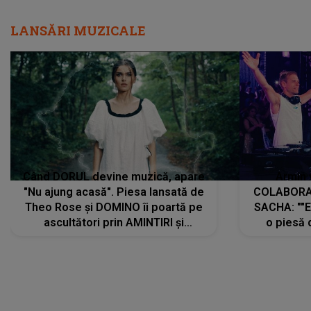
LANSĂRI MUZICALE
Când DORUL devine muzică, apare
Armin 
"Nu ajung acasă". Piesa lansată de
COLABORAR
Theo Rose și DOMINO îi poartă pe
SACHA: ""E
ascultători prin AMINTIRI și
o piesă 
REGĂSIRI, iar drumul emoțiilor
imediat pre
trece prin sufletul publicului:
cu mine șt
"Pentru toți cei care au plecat
păstrăm do
departe ca să le fie mai bine"