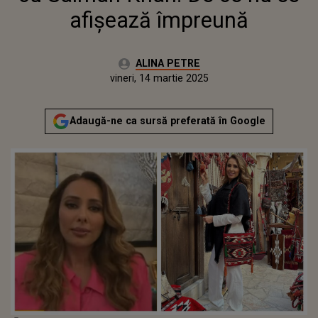
afișează împreună
Autor:
ALINA PETRE
Publicat:
joi, 14 martie 2024
Actualizat:
vineri, 14 martie 2025
Adaugă-ne ca sursă preferată în Google