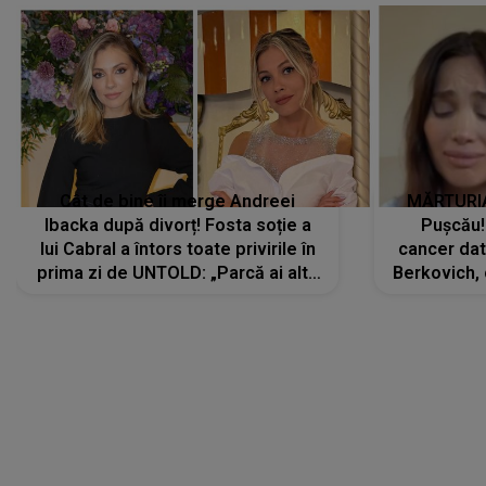
Cât de bine îi merge Andreei
MĂRTURIA
Ibacka după divorț! Fosta soție a
Pușcău!
lui Cabral a întors toate privirile în
cancer dato
prima zi de UNTOLD: „Parcă ai altă
Berkovich, 
strălucire, emani putere,
accident ru
încredere, siguranță...”
Dacă nu 