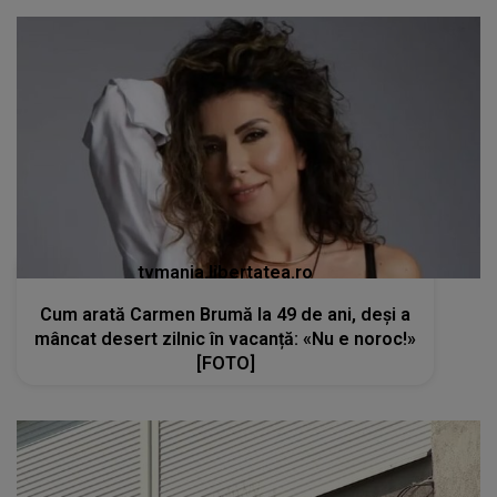
tvmania.libertatea.ro
Cum arată Carmen Brumă la 49 de ani, deși a
mâncat desert zilnic în vacanță: «Nu e noroc!»
[FOTO]