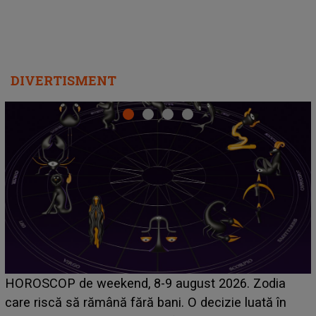
DIVERTISMENT
Emanuel a ținut ACEST DETALIU ASCUNS până
acum! În fața Alexandrei, concurentul din Casa Iubirii