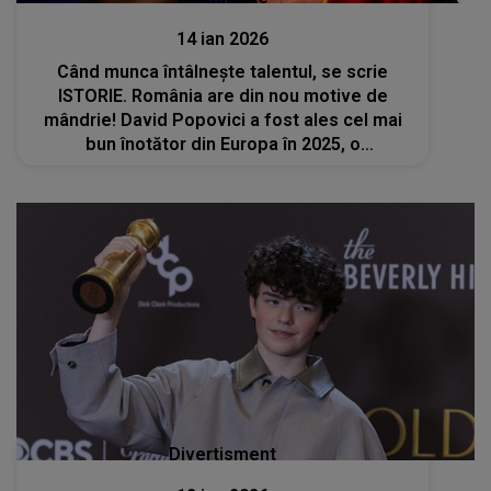
14 ian 2026
Când munca întâlneşte talentul, se scrie
ISTORIE. România are din nou motive de
mândrie! David Popovici a fost ales cel mai
bun înotător din Europa în 2025, o
PERFORMANȚĂ EXTRAORDINARĂ care duce
numele ţării noastre în vârful sportului
european
Divertisment