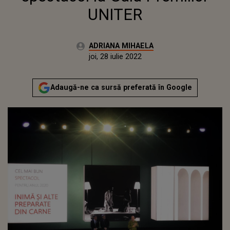
UNITER
Autor:
ADRIANA MIHAELA
Publicat:
marți, 20 iulie 2021
Actualizat:
joi, 28 iulie 2022
Adaugă-ne ca sursă preferată în Google