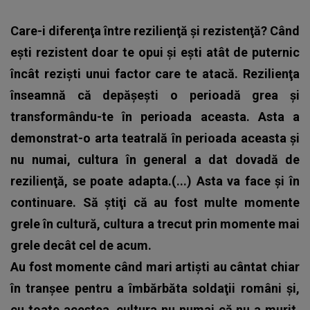
Care-i diferenţa între rezilienţă şi rezistenţă? Când
eşti rezistent doar te opui şi eşti atât de puternic
încât rezişti unui factor care te atacă. Rezilienţa
înseamnă că depăşeşti o perioadă grea şi
transformându-te în perioada aceasta. Asta a
demonstrat-o arta teatrală în perioada aceasta şi
nu numai, cultura în general a dat dovadă de
rezilienţă, se poate adapta.(...) Asta va face şi în
continuare. Să ştiţi că au fost multe momente
grele în cultură, cultura a trecut prin momente mai
grele decât cel de acum.
Au fost momente când mari artişti au cântat chiar
în tranşee pentru a îmbărbăta soldaţii români şi,
cu toate acestea, cultura nu numai că nu a murit,