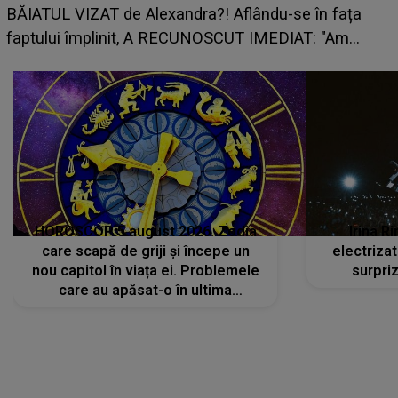
HOROSCOP 5 august 2026. Zodia
Irina R
care scapă de griji și începe un
electriza
nou capitol în viața ei. Problemele
surpri
care au apăsat-o în ultima
perioadă își găsesc, în sfârșit,
rezolvarea
CONECTEAZĂ-TE CU NOI