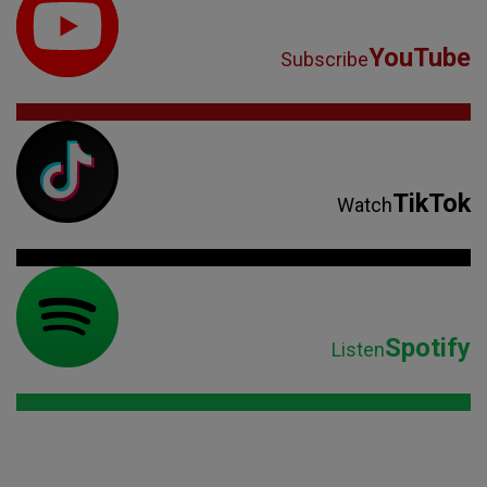
TikTok
Watch
Spotify
Listen
Parteneri: