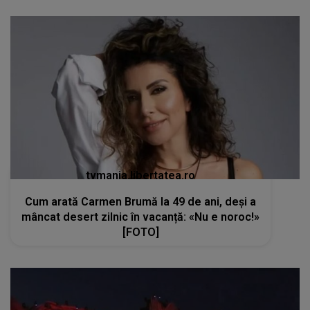
tvmania.libertatea.ro
Cum arată Carmen Brumă la 49 de ani, deși a
mâncat desert zilnic în vacanță: «Nu e noroc!»
[FOTO]
kanald2.ro