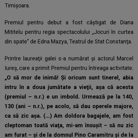
Timişoara.
Premiul pentru debut a fost câştigat de Diana
Mititelu pentru regia spectacolului „Jocuri în curtea
din spate” de Edna Mazya, Teatrul de Stat Constanţa.
Printre laureaţii galei s-a numărat și actorul Marcel
Iureş, care a primit Premiul pentru întreaga activitate.
„O să mor de inimă! Şi oricum sunt tinerel, abia
intru în a doua jumătate a vieţii, aşa că acesta
(premiul – n.r.) e un imbold. Urmează pe la 140,
130 (ani – n.r.), pe acolo, să dau operele majore,
ca să zic aşa. (…) Am doldora bagajele, am fost
cleptoman toată viaţa, mi-am însuşit – să nu zic
am furat – şi de la domnul Pino Caramitru şi de la