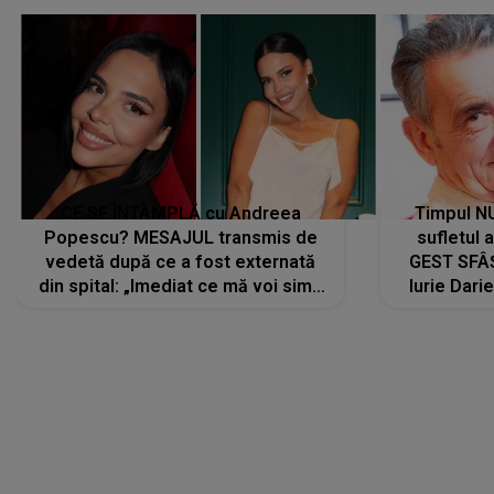
CE SE ÎNTÂMPLĂ cu Andreea
Timpul N
Popescu? MESAJUL transmis de
sufletul 
vedetă după ce a fost externată
GEST SFÂȘ
din spital: „Imediat ce mă voi simți
Iurie Dari
mai bine...”
măsură ce
LANSĂRI MUZICALE