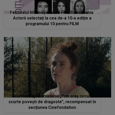
Scurtmetrajul românesc „Prin oraş circulă
scurte poveşti de dragoste”, recompensat în
secțiunea Cinefondation
STIRI MONDENE