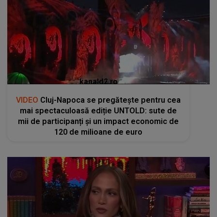
VIDEO
Cluj-Napoca se pregătește pentru cea
mai spectaculoasă ediție UNTOLD: sute de
mii de participanți și un impact economic de
120 de milioane de euro
kanald2.ro
VIDEO
Jennifer Lopez își ia rămas bun de la
gemenii săi cu o vacanță emoționantă în Italia