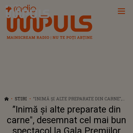
Radio Impuls
STIRI
”INIMĂ ŞI ALTE PREPARATE DIN CARNE'',
DESEMNAT CEL MAI BUN SPECTACOL LA
”Inimă şi alte preparate din
GALA PREMIILOR UNITER
carne'', desemnat cel mai bun
spectacol la Gala Premiilor