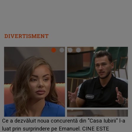
HOROSCOP 7 august 2026. Zodia care intră într-o
perioadă marcată de încercări. Problemele se adună
din toate părțile, iar o veste neașteptată îi dă planurile
peste cap