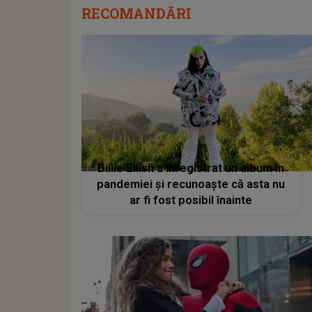
RECOMANDĂRI
Billie Eilish a înregistrat un album în
pandemiei și recunoaște că asta nu
ar fi fost posibil înainte