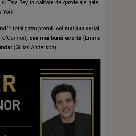
i Tina Fey, în calitate de gazde ale galei,
w York.
nd în total patru premii:
cel mai bun serial
,
 O'Connor)
, cea mai bună actriță
(Emma
cundar
(Gillian Anderson).