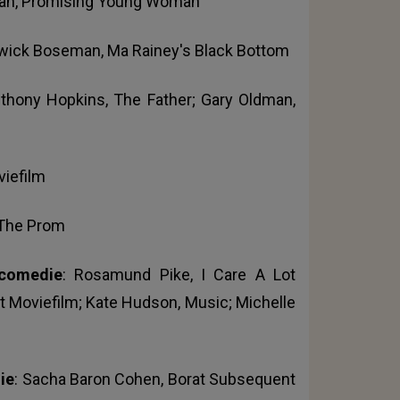
gan, Promising Young Woman
wick Boseman, Ma Rainey's Black Bottom
thony Hopkins, The Father; Gary Oldman,
viefilm
 The Prom
 comedie
: Rosamund Pike, I Care A Lot
t Moviefilm; Kate Hudson, Music; Michelle
ie
: Sacha Baron Cohen, Borat Subsequent