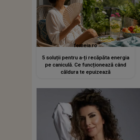
femeia.ro
5 soluții pentru a-ți recăpăta energia
pe caniculă. Ce funcționează când
căldura te epuizează