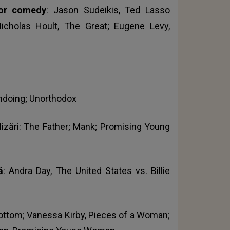
 or comedy
: Jason Sudeikis, Ted Lasso
icholas Hoult, The Great; Eugene Levy,
Undoing; Unorthodox
zări: The Father; Mank; Promising Young
ă
: Andra Day, The United States vs. Billie
Bottom; Vanessa Kirby, Pieces of a Woman;