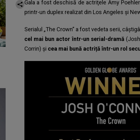
Gala a fost deschisă de actriţele Amy Poehler ş
printr-un duplex realizat din Los Angeles şi Ne
Serialul „The Crown” a fost vedeta serii, câștigâ
cel mai bun actor într-un serial-dramă
(Josh
Corrin) și
cea mai bună actriță într-un rol se