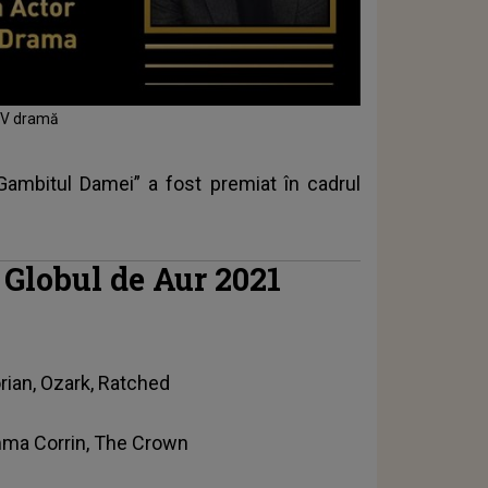
 TV dramă
 „Gambitul Damei” a fost premiat în cadrul
 Globul de Aur 2021
rian, Ozark, Ratched
mma Corrin, The Crown