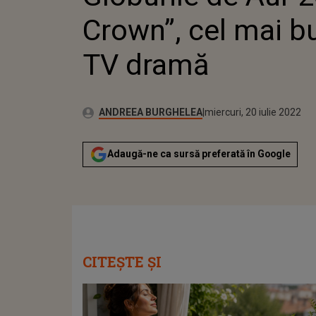
Crown”, cel mai bu
TV dramă
Publicat:
Autor:
luni, 1 martie 2021
Actualizat:
ANDREEA BURGHELEA
miercuri, 20 iulie 2022
Adaugă-ne ca sursă preferată în Google
CITEȘTE ȘI