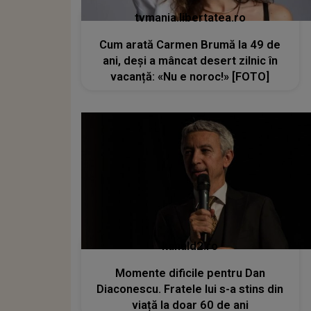
tvmania.libertatea.ro
Cum arată Carmen Brumă la 49 de
ani, deși a mâncat desert zilnic în
vacanță: «Nu e noroc!» [FOTO]
kanald2.ro
Momente dificile pentru Dan
Diaconescu. Fratele lui s-a stins din
viață la doar 60 de ani