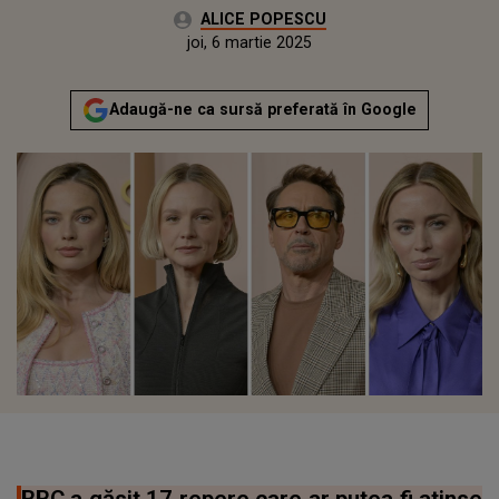
Autor:
ALICE POPESCU
Publicat:
miercuri, 6 martie 2024
Actualizat:
joi, 6 martie 2025
Adaugă-ne ca sursă preferată în Google
BBC a găsit 17 repere care ar putea fi atinse