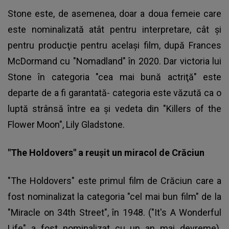
Stone este, de asemenea, doar a doua femeie care
este nominalizată atât pentru interpretare, cât şi
pentru producţie pentru acelaşi film, după Frances
McDormand cu "Nomadland" în 2020. Dar victoria lui
Stone în categoria "cea mai bună actriţă" este
departe de a fi garantată- categoria este văzută ca o
luptă strânsă între ea şi vedeta din "Killers of the
Flower Moon", Lily Gladstone.
"The Holdovers" a reuşit un miracol de Crăciun
"The Holdovers" este primul film de Crăciun care a
fost nominalizat la categoria "cel mai bun film" de la
"Miracle on 34th Street", în 1948. ("It's A Wonderful
Life" a fost nominalizat cu un an mai devreme).