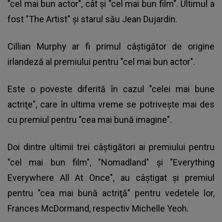
"cel mai bun actor", cât şi "cel mai bun film". Ultimul a
fost "The Artist" şi starul său Jean Dujardin.
Cillian Murphy ar fi primul câştigător de origine
irlandeză al premiului pentru "cel mai bun actor".
Este o poveste diferită în cazul "celei mai bune
actriţe", care în ultima vreme se potriveşte mai des
cu premiul pentru "cea mai bună imagine".
Doi dintre ultimii trei câştigători ai premiului pentru
"cel mai bun film", "Nomadland" şi "Everything
Everywhere All At Once", au câştigat şi premiul
pentru "cea mai bună actriţă" pentru vedetele lor,
Frances McDormand, respectiv Michelle Yeoh.