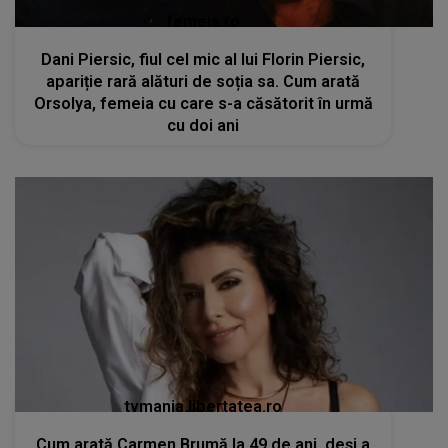
femeia.ro
Dani Piersic, fiul cel mic al lui Florin Piersic,
apariție rară alături de soția sa. Cum arată
Orsolya, femeia cu care s-a căsătorit în urmă
cu doi ani
tvmania.libertatea.ro
Cum arată Carmen Brumă la 49 de ani, deși a