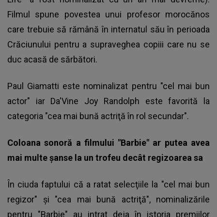
Filmul spune povestea unui profesor morocănos
care trebuie să rămână în internatul său în perioada
Crăciunului pentru a supraveghea copiii care nu se
duc acasă de sărbători.
Paul Giamatti este nominalizat pentru "cel mai bun
actor" iar Da'Vine Joy Randolph este favorită la
categoria "cea mai bună actriţă în rol secundar".
Coloana sonoră a filmului "Barbie" ar putea avea
mai multe şanse la un trofeu decât regizoarea sa
În ciuda faptului că a ratat selecţiile la "cel mai bun
regizor" şi "cea mai bună actriţă", nominalizările
pentru "Barbie" au intrat deja în istoria premiilor