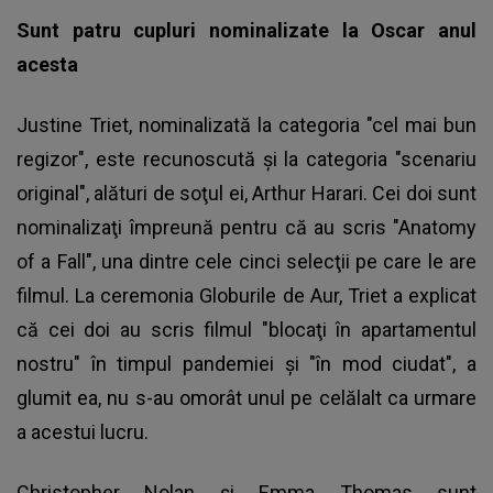
Sunt patru cupluri nominalizate la Oscar anul
acesta
Justine Triet, nominalizată la categoria "cel mai bun
regizor", este recunoscută şi la categoria "scenariu
original", alături de soţul ei, Arthur Harari. Cei doi sunt
nominalizaţi împreună pentru că au scris "Anatomy
of a Fall", una dintre cele cinci selecţii pe care le are
filmul. La ceremonia Globurile de Aur, Triet a explicat
că cei doi au scris filmul "blocaţi în apartamentul
nostru" în timpul pandemiei şi "în mod ciudat", a
glumit ea, nu s-au omorât unul pe celălalt ca urmare
a acestui lucru.
Christopher Nolan şi Emma Thomas sunt