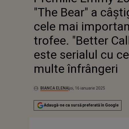
CALL SAUL" ESTE S
"The Bear" a câști
CELE MAI MULTE Î
cele mai importa
trofee. "Better Cal
este serialul cu c
multe înfrângeri
Publicat:
Autor:
marți, 16 ianuarie 2024
Actualizat:
BIANCA ELENA
joi, 16 ianuarie 2025
Adaugă-ne ca sursă preferată în Google