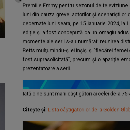
Premiile Emmy pentru sezonul de televiziune
luni din cauza grevei actorilor și scenariștilor
decernate luni seara, pe 15 ianuarie 2024, la 
ediție și a fost concepută ca un omagiu adus 
momente ale serii s-au numărat: reunirea dist
Betts mulţumindu-şi ei înşişi şi "fiecărei femei 
fost suprasolicitată", precum şi o apariţie e
prezentatoare a serii.
Iată cine sunt marii câștigători ai celei de-a 75-a
Citește și:
Lista câștigătorilor de la Golden Gl