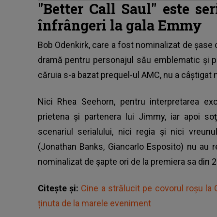
"Better Call Saul" este se
înfrângeri la gala Emmy
Bob Odenkirk, care a fost nominalizat de şase ori
dramă pentru personajul său emblematic şi pr
căruia s-a bazat prequel-ul AMC, nu a câştigat 
Nici Rhea Seehorn, pentru interpretarea exc
prietena şi partenera lui Jimmy, iar apoi so
scenariul serialului, nici regia şi nici vreun
(Jonathan Banks, Giancarlo Esposito) nu au re
nominalizat de şapte ori de la premiera sa din 2
Citește și:
Cine a strălucit pe covorul roșu l
ținuta de la marele eveniment