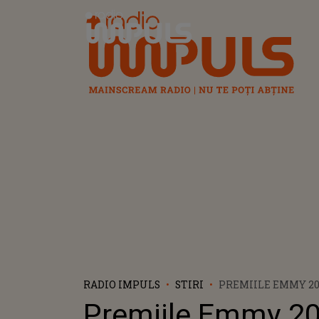
Radio Impuls
RADIO IMPULS
STIRI
PREMIILE EMMY 2024: "THE 
A CÂȘTIGAT CELE M
Premiile Emmy 20
IMPORTANTE TROFE