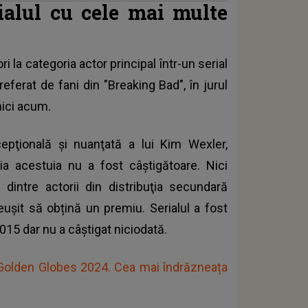
rialul cu cele mai multe
 la categoria actor principal într-un serial
eferat de fani din
"Breaking Bad"
, în jurul
nici acum.
epţională şi nuanţată a lui Kim Wexler,
ţia acestuia nu a fost câștigătoare. Nici
ul dintre actorii din distribuţia secundară
ușit să obțină un premiu. Serialul a fost
015 dar nu a câştigat niciodată.
a Golden Globes 2024. Cea mai îndrăzneața