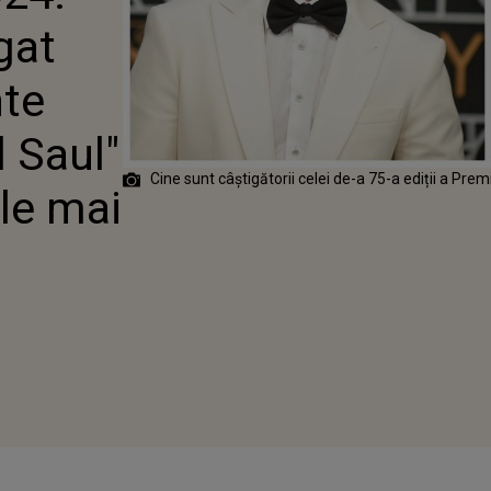
ERIALUL CU
gat
NFRÂNGERI
nte
l Saul"
Cine sunt câștigătorii celei de-a 75-a ediții a Pre
ele mai