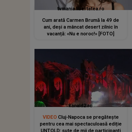
tvmania.libertatea.ro
Cum arată Carmen Brumă la 49 de
ani, deși a mâncat desert zilnic în
vacanță: «Nu e noroc!» [FOTO]
kanald2.ro
VIDEO
Cluj-Napoca se pregătește
pentru cea mai spectaculoasă ediție
UNTOLD: sute de mii de participanți