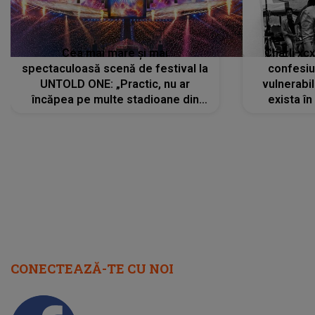
Cea mai mare și mai
Charli xc
spectaculoasă scenă de festival la
confesiu
UNTOLD ONE: „Practic, nu ar
vulnerabil
încăpea pe multe stadioane din
exista în
lume”. Evenimentul începe joi, 6
august 2026
CONECTEAZĂ-TE CU NOI