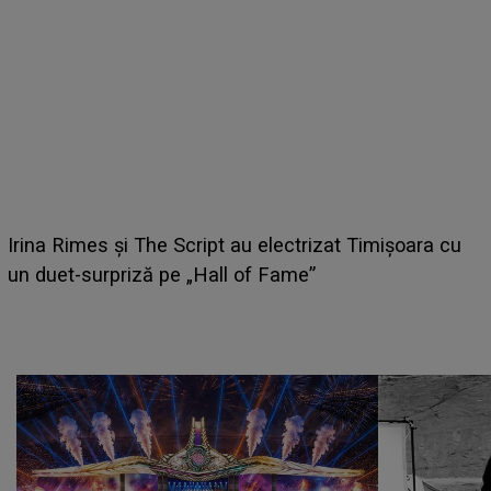
HOROSCOP 6 august 2026. Zodia care ar
Timișoara cu
câștige mai mulți bani. O oportunitate neaș
poate schimba situația financiară la încep