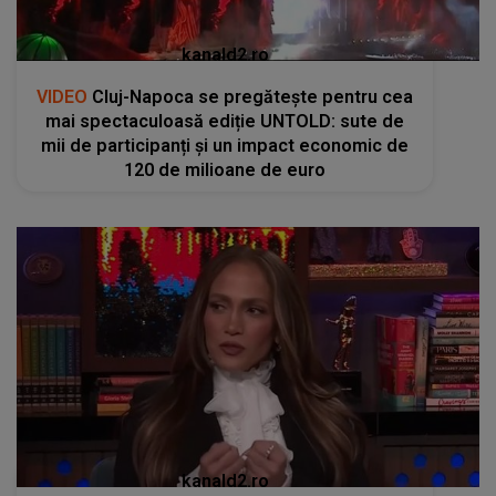
kanald2.ro
VIDEO
Cluj-Napoca se pregătește pentru cea
mai spectaculoasă ediție UNTOLD: sute de
mii de participanți și un impact economic de
120 de milioane de euro
kanald2.ro