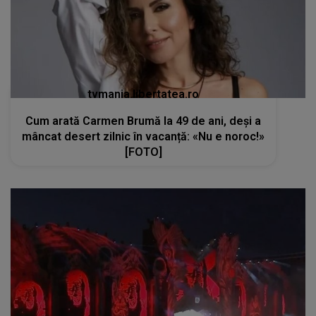
tvmania.libertatea.ro
Cum arată Carmen Brumă la 49 de ani, deși a
mâncat desert zilnic în vacanță: «Nu e noroc!»
[FOTO]