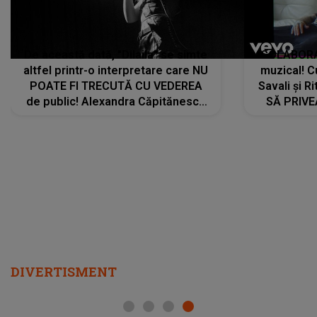
De această dată, "Dilaila" se simte
COLABORAR
altfel printr-o interpretare care NU
muzical! C
POATE FI TRECUTĂ CU VEDEREA
Savali și Ri
de public! Alexandra Căpitănescu
SĂ PRIV
a lansat VERSIUNEA LIVE a piesei
DIVERTISMENT