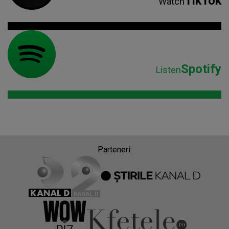
TikTok
Watch
Spotify
Listen
Parteneri: