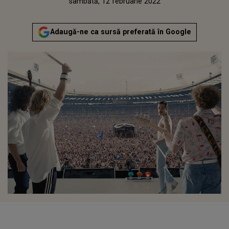
Publicat:
sâmbătă, 12 februarie 2022
Actualizat:
sâmbătă, 12 februarie 2022
Adaugă-ne ca sursă preferată în Google