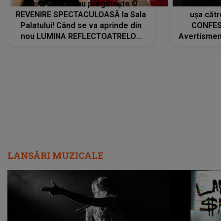
Tania Turtureanu pregătește O
Alexandra
REVENIRE SPECTACULOASĂ la Sala
ușa cătr
Palatului! Când se va aprinde din
CONFES
nou LUMINA REFLECTOATRELOR
Avertismentu
pentru artistă: " Vor fi multe
rămas ÎNT
cântece noi, în premieră. Cântece
au format-
care abia acum învață să respire"
"Am f
LANSĂRI MUZICALE