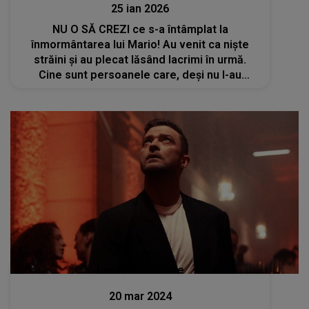
25 ian 2026
NU O SĂ CREZI ce s-a întâmplat la
înmormântarea lui Mario! Au venit ca niște
străini și au plecat lăsând lacrimi în urmă.
Cine sunt persoanele care, deși nu l-au
cunoscut pe băiat, au făcut acest gest.
Familia și cei prezenți au plâns fără oprire
Lansări muzicale
20 mar 2024