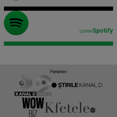
Spotify
Listen
Parteneri: