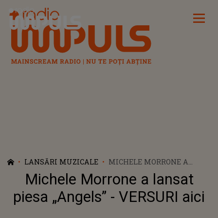
Radio Impuls
LANSĂRI MUZICALE
MICHELE MORRONE A
LANSAT PIESA „ANGELS” -
Michele Morrone a lansat
VERSURI AICI
piesa „Angels” - VERSURI aici