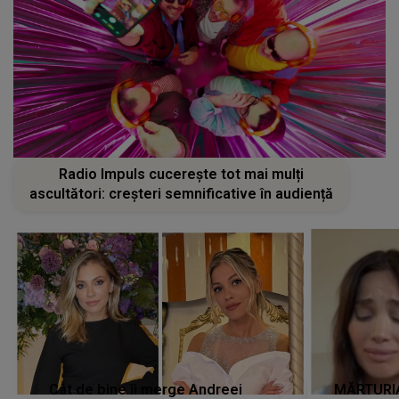
Radio Impuls cucerește tot mai mulți
ascultători: creșteri semnificative în audiență
Cât de bine îi merge Andreei
MĂRTURIA