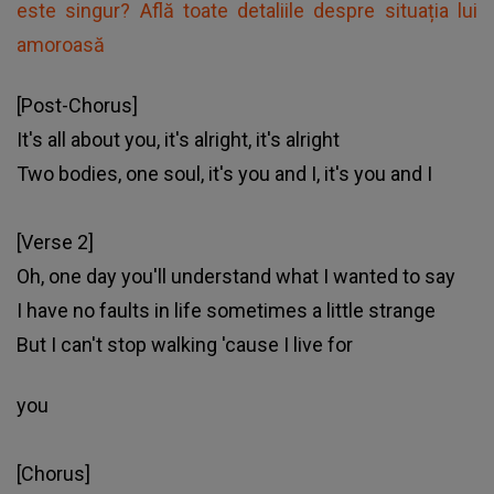
este singur? Află toate detaliile despre situația lui
amoroasă
[Post-Chorus]
It's all about you, it's alright, it's alright
Two bodies, one soul, it's you and I, it's you and I
[Verse 2]
Oh, onе day you'll understand what I wanted to say
I have no faults in life sometimes a little strange
But I can't stop walking 'cause I live for
you
[Chorus]