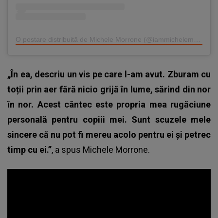
O postare distribuită de Michele Morrone (@iammichelemorroneofficial)
„În ea, descriu un vis pe care l-am avut. Zburam cu
toții prin aer fără nicio grijă în lume, sărind din nor
în nor. Acest cântec este propria mea rugăciune
personală pentru copiii mei. Sunt scuzele mele
sincere că nu pot fi mereu acolo pentru ei și petrec
timp cu ei.”
, a spus
Michele Morrone.