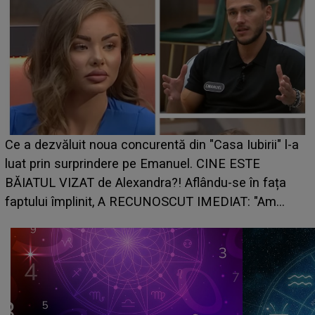
HOROS
 dezvăluit noua concurentă din "Casa Iubirii" l-a
care r
 prin surprindere pe Emanuel. CINE ESTE
grabă 
TUL VIZAT de Alexandra?! Aflându-se în fața
planu
tului împlinit, A RECUNOSCUT IMEDIAT: "Am
.."