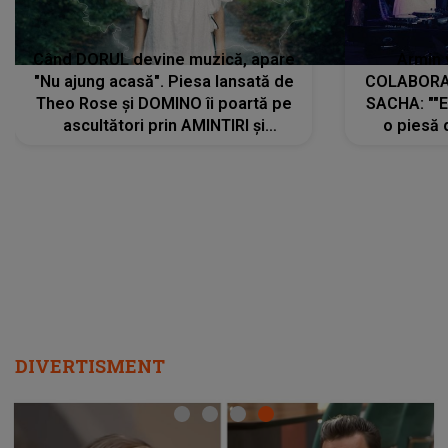
Când DORUL devine muzică, apare
Armin 
"Nu ajung acasă". Piesa lansată de
COLABORAR
Theo Rose și DOMINO îi poartă pe
SACHA: ""E
ascultători prin AMINTIRI și
o piesă 
REGĂSIRI, iar drumul emoțiilor
imediat pre
trece prin sufletul publicului:
cu mine șt
"Pentru toți cei care au plecat
păstrăm do
departe ca să le fie mai bine"
DIVERTISMENT