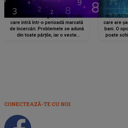
HOROSCOP 7 august 2026. Zodia
HOROSCOP 
care intră într-o perioadă marcată
care are șa
de încercări. Problemele se adună
bani. O opo
din toate părțile, iar o veste
poate schi
neașteptată îi dă planurile peste
la
cap
CONECTEAZĂ-TE CU NOI