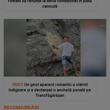
români să renunțe la aerul condiționat în plină
caniculă
kanald2.ro
VIDEO
Un gest aparent romantic a stârnit
indignare și a declanșat o anchetă penală pe
Transfăgărășan
RECOMANDĂRI