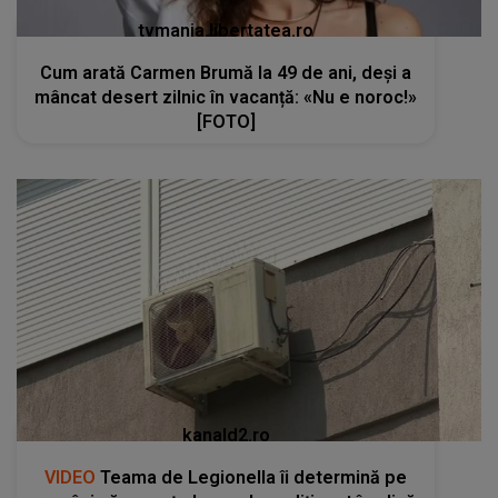
tvmania.libertatea.ro
Cum arată Carmen Brumă la 49 de ani, deși a
mâncat desert zilnic în vacanță: «Nu e noroc!»
[FOTO]
kanald2.ro
VIDEO
Teama de Legionella îi determină pe