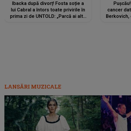
Ibacka după divorț! Fosta soție a
Pușcău!
lui Cabral a întors toate privirile în
cancer dato
prima zi de UNTOLD: „Parcă ai altă
Berkovich, 
strălucire, emani putere,
accident ru
încredere, siguranță...”
Dacă nu 
LANSĂRI MUZICALE