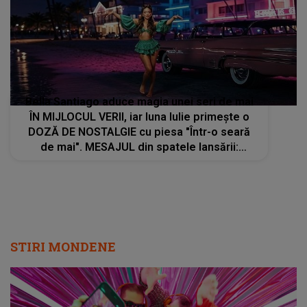
Bella Santiago aduce magia unei seri de mai
ÎN MIJLOCUL VERII, iar luna Iulie primește o
DOZĂ DE NOSTALGIE cu piesa "Într-o seară
de mai". MESAJUL din spatele lansării:
"Amintirile care rămân cu tine mult timp după
ce se termină melodia"
STIRI MONDENE