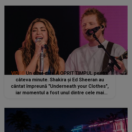
VIDEO
Un duet care A OPRIT TIMPUL pentru
câteva minute. Shakira și Ed Sheeran au
cântat împreună "Underneath your Clothes",
iar momentul a fost unul dintre cele mai
apreciate: "Lucrăm foarte bine împreună, ne
înțelegem unul pe celălalt"