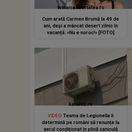
tvmania.libertatea.ro
Cum arată Carmen Brumă la 49 de
ani, deși a mâncat desert zilnic în
vacanță: «Nu e noroc!» [FOTO]
kanald2.ro
VIDEO
Teama de Legionella îi
determină pe români să renunțe la
aerul condiționat în plină caniculă