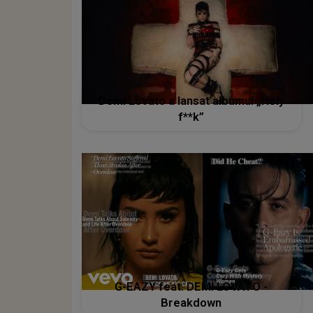
Demi Lovato a lansat albumul „Holy
f**k”
G-EAZY feat. DEMI LOVATO -
Breakdown