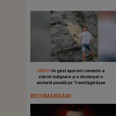
kanald2.ro
VIDEO
Un gest aparent romantic a
stârnit indignare și a declanșat o
anchetă penală pe Transfăgărășan
RECOMANDĂRI