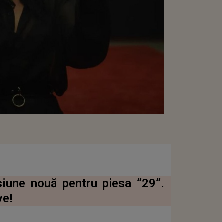
siune nouă pentru piesa ”29”.
ve!