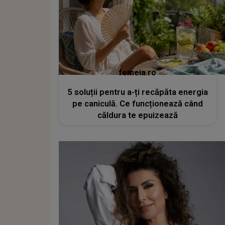
femeia.ro
5 soluții pentru a-ți recăpăta energia
pe caniculă. Ce funcționează când
căldura te epuizează