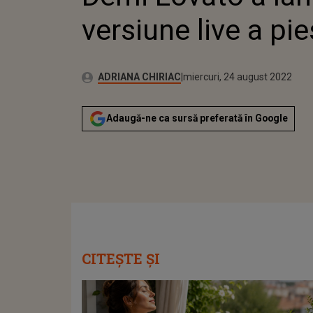
versiune live a pie
Publicat:
Autor:
miercuri, 24 august 2022
Actualizat:
ADRIANA CHIRIAC
miercuri, 24 august 2022
Adaugă-ne ca sursă preferată în Google
CITEȘTE ȘI