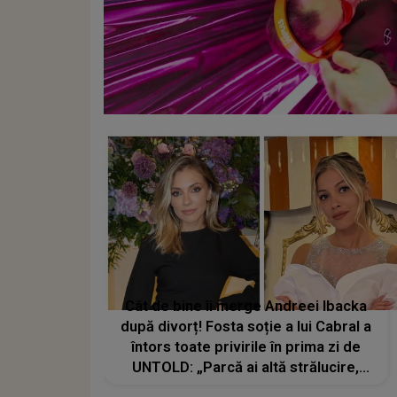
Cât de bine îi merge Andreei Ibacka
după divorț! Fosta soție a lui Cabral a
întors toate privirile în prima zi de
UNTOLD: „Parcă ai altă strălucire,
emani putere, încredere, siguranță...”