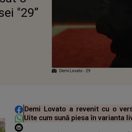
sei "29”
Demi Lovato - 29
DISTRIBUIE ARTICOLUL
Demi Lovato a revenit cu o ver
Uite cum sună piesa în varianta li