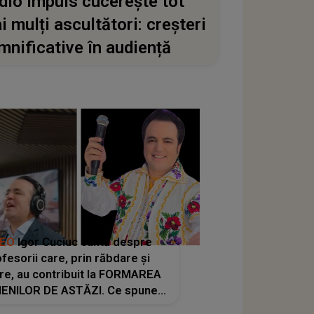
dio Impuls cucerește tot
i mulți ascultători: creșteri
mnificative în audiență
DEO
Igor Cuciuc cântă despre
fesorii care, prin răbdare și
re, au contribuit la FORMAREA
ENILOR DE ASTĂZI. Ce spune
e dascălii care lasă amprente