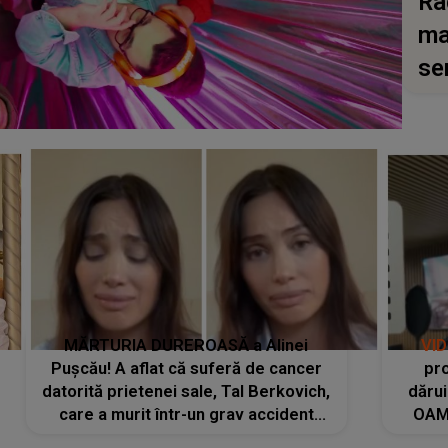
Ra
ma
se
MĂRTURIA DUREROASĂ a Alinei
VI
Pușcău! A aflat că suferă de cancer
pro
datorită prietenei sale, Tal Berkovich,
dărui
care a murit într-un grav accident
OAM
rutier: „Mi-a salvat viața. Dacă nu era
despr