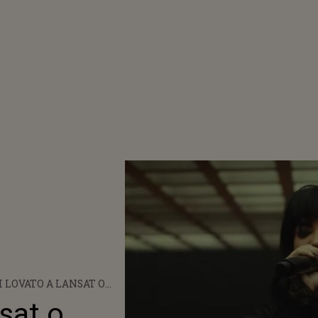
 LOVATO A LANSAT O
IUNE LIVE A PIESEI "29”
sat o