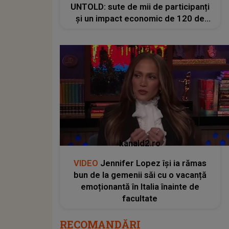
UNTOLD: sute de mii de participanți
și un impact economic de 120 de
milioane de euro
kanald2.ro
VIDEO
Jennifer Lopez își ia rămas
bun de la gemenii săi cu o vacanță
emoționantă în Italia înainte de
facultate
RECOMANDĂRI