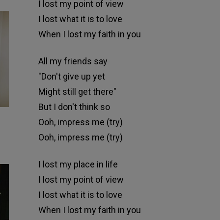
I lost my point of view
I lost what it is to love
When I lost my faith in you
All my friends say
"Don't give up yet
Might still get there"
But I don't think so
Ooh, impress me (try)
Ooh, impress me (try)
I lost my place in life
I lost my point of view
I lost what it is to love
When I lost my faith in you