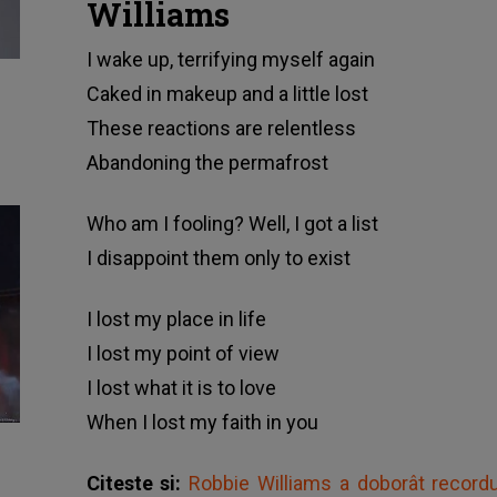
Williams
I wake up, terrifying myself again
Caked in makeup and a little lost
These reactions are relentless
Abandoning the permafrost
Who am I fooling? Well, I got a list
I disappoint them only to exist
I lost my place in life
I lost my point of view
I lost what it is to love
When I lost my faith in you
Citeste si:
Robbie Williams a doborât recordul