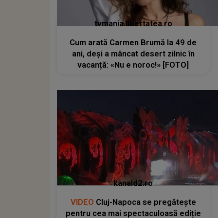
tvmania.libertatea.ro
Cum arată Carmen Brumă la 49 de
ani, deși a mâncat desert zilnic în
vacanță: «Nu e noroc!» [FOTO]
kanald2.ro
VIDEO
Cluj-Napoca se pregătește
pentru cea mai spectaculoasă ediție