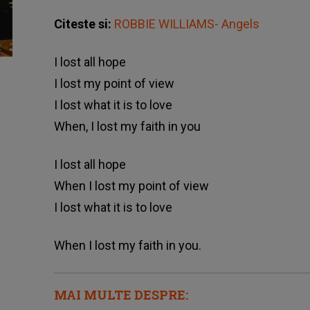
Citeste si:
ROBBIE WILLIAMS- Angels
I lost all hope
I lost my point of view
I lost what it is to love
When, I lost my faith in you
I lost all hope
When I lost my point of view
I lost what it is to love
When I lost my faith in you.
MAI MULTE DESPRE: