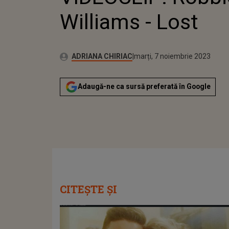
Williams - Lost
Publicat:
Autor:
luni, 7 noiembrie 2022
Actualizat:
ADRIANA CHIRIAC
marți, 7 noiembrie 2023
Adaugă-ne ca sursă preferată în Google
CITEȘTE ȘI