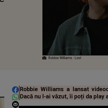
Robbie Williams - Lost
DISTRIBUIE ARTICOLUL
Robbie Williams a lansat videocl
Dacă nu l-ai văzut, îi poți da play a