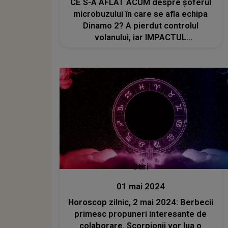
CE S-A AFLAT ACUM despre şoferul
microbuzului în care se afla echipa
Dinamo 2? A pierdut controlul
volanului, iar IMPACTUL
DEVASTATOR a dus la moartea lui
Constantin Covaciu: "Tot ce ai făcut
pentru..."
Stiri
01 mai 2024
Horoscop zilnic, 2 mai 2024: Berbecii
primesc propuneri interesante de
colaborare. Scorpionii vor lua o