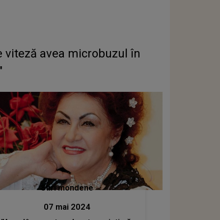
 viteză avea microbuzul în
"
Stiri mondene
07 mai 2024