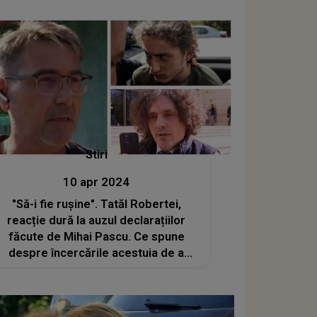
Stiri
10 apr 2024
"Să-i fie rușine". Tatăl Robertei,
reacție dură la auzul declarațiilor
făcute de Mihai Pascu. Ce spune
despre încercările acestuia de a
"spăla" imaginea fiului său