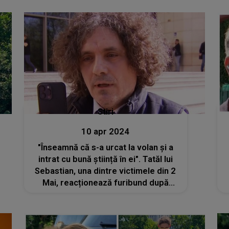
Stiri
10 apr 2024
"Înseamnă că s-a urcat la volan și a
intrat cu bună știință în ei". Tatăl lui
Sebastian, una dintre victimele din 2
Mai, reacționează furibund după
declarațiile lui Mihai Pascu