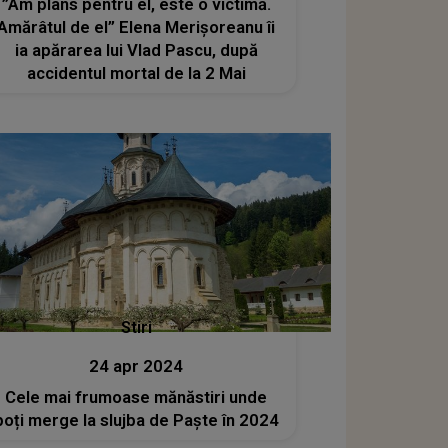
”Am plâns pentru el, este o victimă.
Amărâtul de el” Elena Merișoreanu îi
ia apărarea lui Vlad Pascu, după
accidentul mortal de la 2 Mai
Stiri
24 apr 2024
Cele mai frumoase mănăstiri unde
poți merge la slujba de Paște în 2024