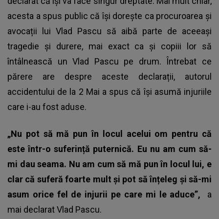
declarat că își va face singur dreptate. Mai mult chiar,
acesta a spus public că își dorește ca procuroarea și
avocații lui Vlad Pascu să aibă parte de aceeași
tragedie și durere, mai exact ca și copiii lor să
întâlnească un Vlad Pascu pe drum. Întrebat ce
părere are despre aceste declarații, autorul
accidentului de la 2 Mai a spus că își asumă injuriile
care i-au fost aduse.
„Nu pot să mă pun în locul acelui om pentru că
este într-o suferință puternică. Eu nu am cum să-
mi dau seama. Nu am cum să mă pun în locul lui, e
clar că suferă foarte mult și pot să înțeleg și să-mi
asum orice fel de injurii pe care mi le aduce”,
a
mai declarat Vlad Pascu.