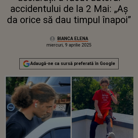
accidentului de la 2 Mai: „Aș
da orice să dau timpul înapoi”
Autor:
BIANCA ELENA
Publicat:
marți, 9 aprilie 2024
Actualizat:
miercuri, 9 aprilie 2025
Adaugă-ne ca sursă preferată în Google