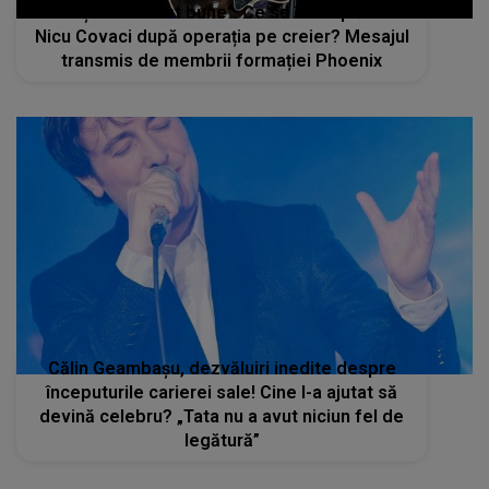
"Veștile nu sunt bune". Ce se întâmplă cu
Nicu Covaci după operația pe creier? Mesajul
transmis de membrii formației Phoenix
Călin Geambașu, dezvăluiri inedite despre
începuturile carierei sale! Cine l-a ajutat să
devină celebru? „Tata nu a avut niciun fel de
legătură”