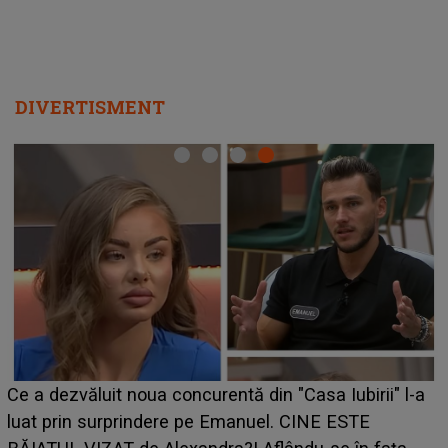
DIVERTISMENT
HOROSCOP de weekend, 8-9 august 20
a Iubirii" l-a
care riscă să rămână fără bani. O decizi
NE ESTE