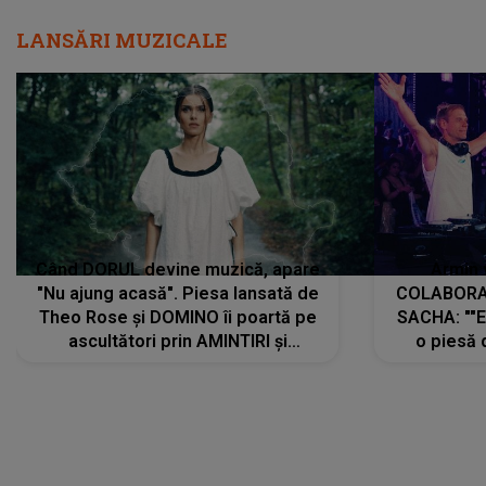
LANSĂRI MUZICALE
Când DORUL devine muzică, apare
Armin 
"Nu ajung acasă". Piesa lansată de
COLABORAR
Theo Rose și DOMINO îi poartă pe
SACHA: ""E
ascultători prin AMINTIRI și
o piesă 
REGĂSIRI, iar drumul emoțiilor
imediat pre
trece prin sufletul publicului:
cu mine șt
"Pentru toți cei care au plecat
păstrăm do
departe ca să le fie mai bine"