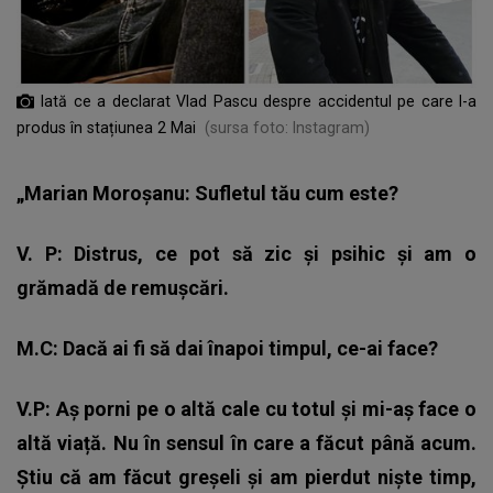
Iată ce a declarat Vlad Pascu despre accidentul pe care l-a
produs în stațiunea 2 Mai
(sursa foto: Instagram)
„Marian Moroșanu: Sufletul tău cum este?
V. P: Distrus, ce pot să zic și psihic și am o
grămadă de remușcări.
M.C: Dacă ai fi să dai înapoi timpul, ce-ai face?
V.P: Aș porni pe o altă cale cu totul și mi-aș face o
altă viață. Nu în sensul în care a făcut până acum.
Știu că am făcut greșeli și am pierdut niște timp,