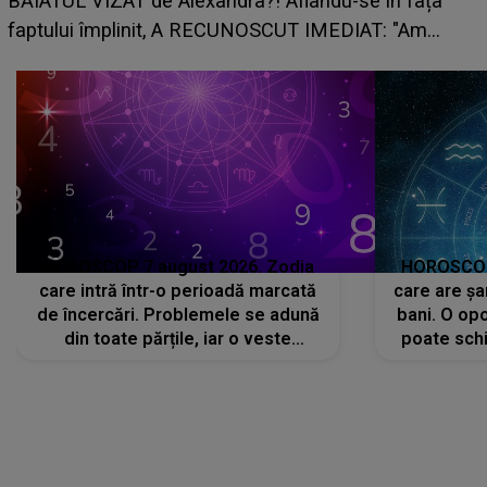
grabă îi aduce pierderi semnificative și î
-se în fața
planurile peste cap
DIAT: "Am
HOROSCOP 7 august 2026. Zodia
HOROSCOP 
care intră într-o perioadă marcată
care are șa
de încercări. Problemele se adună
bani. O opo
din toate părțile, iar o veste
poate schi
neașteptată îi dă planurile peste
la
cap