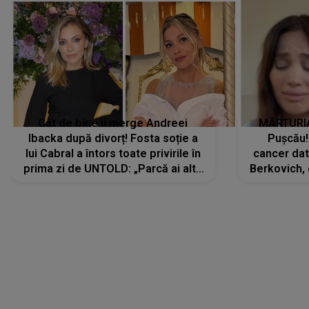
Cât de bine îi merge Andreei
MĂRTURIA
Ibacka după divorț! Fosta soție a
Pușcău!
lui Cabral a întors toate privirile în
cancer dato
prima zi de UNTOLD: „Parcă ai altă
Berkovich, 
strălucire, emani putere,
accident ru
încredere, siguranță...”
Dacă nu 