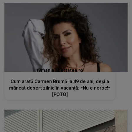
tvmania.libertatea.ro
Cum arată Carmen Brumă la 49 de ani, deși a
mâncat desert zilnic în vacanță: «Nu e noroc!»
[FOTO]