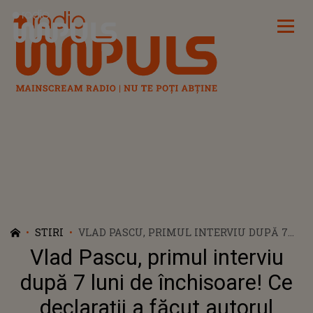
Radio Impuls
STIRI
VLAD PASCU, PRIMUL INTERVIU DUPĂ 7
LUNI DE ÎNCHISOARE! CE DECLARAȚII A
Vlad Pascu, primul interviu
FĂCUT AUTORUL ACCIDENTULUI DE LA 2
MAI: „AȘ DA ORICE SĂ DAU TIMPUL
după 7 luni de închisoare! Ce
ÎNAPOI”
declarații a făcut autorul