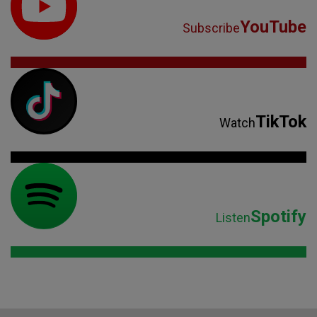
YouTube
Subscribe
TikTok
Watch
Spotify
Listen