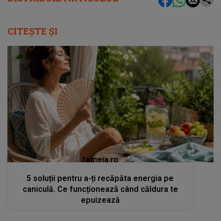
CITEȘTE ȘI
femeia.ro
5 soluții pentru a-ți recăpăta energia pe
caniculă. Ce funcționează când căldura te
epuizează