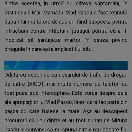
dintre acestea, în urmă cu câteva săptămâni, în
stațiunea 2 Mai. Mama lui Vlad Pascu a fost reținută
după mai multe ore de audieri, fiind suspectă pentru
infracțiuni contra înfăptuirii justiției, pentru că ar fi
încercat să șantajeze martori în cauza privind
drogurile în care este implicat fiul său.
Odată cu deschiderea dosarului de trafic de droguri
de către DIICOT, mai multe numere de telefon au
fost puse sub interceptare. Este vorba despre cele
ale apropiaților lui Vlad Pascu, tineri care fac parte din
gaşca cu care fusese la mare. Așa au descoperit
procurorii că unii dintre ei au fost sunați de Miruna
Pascu și convinși să nu spună nimic rău despre fiul