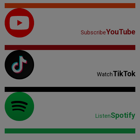
YouTube
Subscribe
TikTok
Watch
Spotify
Listen