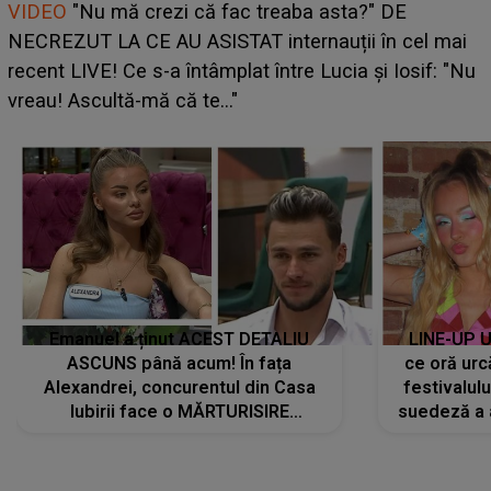
Cine este Bianca, tânăra clujeancă luată pe scenă la
UNTOLD ONE de Zara Larsson? Aceasta a dezvăluit
ce i-a spus artista suedeză în culise: „Nu am fost
pregătită...”
Emanuel a ținut ACEST DETALIU
LINE-UP U
ASCUNS până acum! În fața
ce oră urc
Alexandrei, concurentul din Casa
festivalul
Iubirii face o MĂRTURISIRE
suedeză a a
NEAȘTEPTATĂ despre mama sa:
s-a film
"I-am spus și ei în față, eu nu te
iubesc pentru că..."