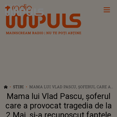
Radio Impuls
STIRI
MAMA LUI VLAD PASCU, ȘOFERUL CARE A
PROVOCAT TRAGEDIA DE LA 2 MAI, ȘI-A
Mama lui Vlad Pascu, șoferul
RECUNOSCUT FAPTELE ÎN FAȚA
ANCHETATORILOR. FEMEIA AR FI
care a provocat tragedia de la
ÎNCERCAT SĂ ȘANTAJEZE MARTORII DIN
2 Mai, și-a recunoscut faptele
DOSARUL ÎN CARE ESTE CERCETAT FIUL