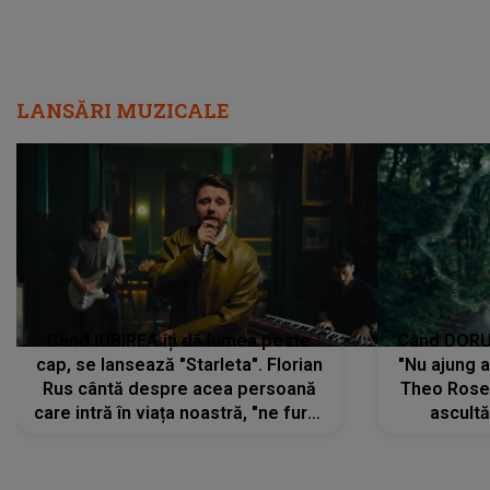
LANSĂRI MUZICALE
Când IUBIREA îți dă lumea peste
Când DORUL
cap, se lansează "Starleta". Florian
"Nu ajung 
Rus cântă despre acea persoană
Theo Rose 
care intră în viața noastră, "ne fură"
ascultă
toate PRIVIRILE, toate GÂNDURILE,
REGĂSIRI
tot UNIVERSUL și fără să ne dăm
trece pr
seama, ajunge să fie motivul
"Pentru t