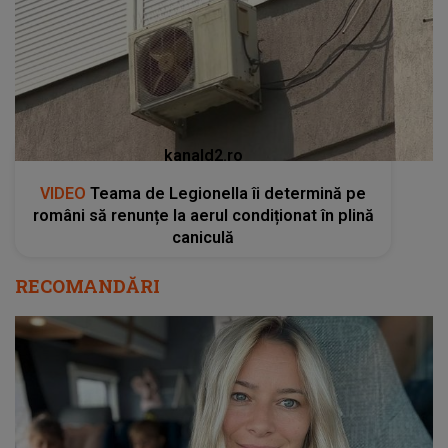
kanald2.ro
VIDEO
Teama de Legionella îi determină pe
români să renunțe la aerul condiționat în plină
caniculă
RECOMANDĂRI