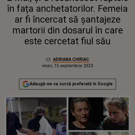
SĂU
în fața anchetatorilor. Femeia
ar fi încercat să șantajeze
martorii din dosarul în care
este cercetat fiul său
Autor:
ADRIANA CHIRIAC
Publicat:
vineri, 15 septembrie 2023
Adaugă-ne ca sursă preferată în Google