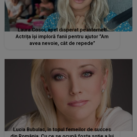
Laura Cosoi, apel disperat pe internet!
Actrița își imploră fanii pentru ajutor ”Am
avea nevoie, cât de repede”
Lucia Bubulac, în topul femeilor de succes
din România. Cu ce se ocupă fosta soție a lui