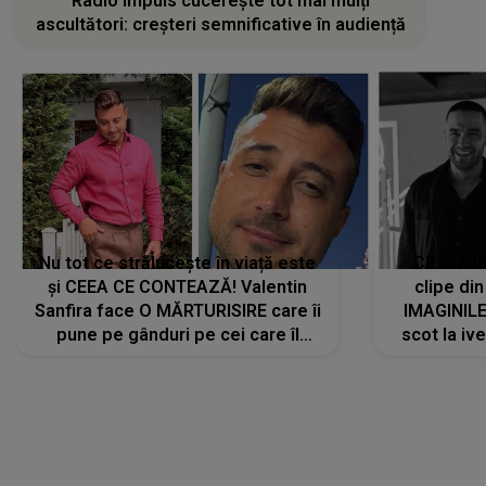
Radio Impuls cucerește tot mai mulți
ascultători: creșteri semnificative în audiență
Nu tot ce strălucește în viață este
CE S-A Î
și CEEA CE CONTEAZĂ! Valentin
clipe din
Sanfira face O MĂRTURISIRE care îi
IMAGINIL
pune pe gânduri pe cei care îl
scot la ive
urmăresc în ONLINE. Mesajul
despre 
artistului este despre ceva ce
uităm cu toții, uneori: "La final, nu
vom..."