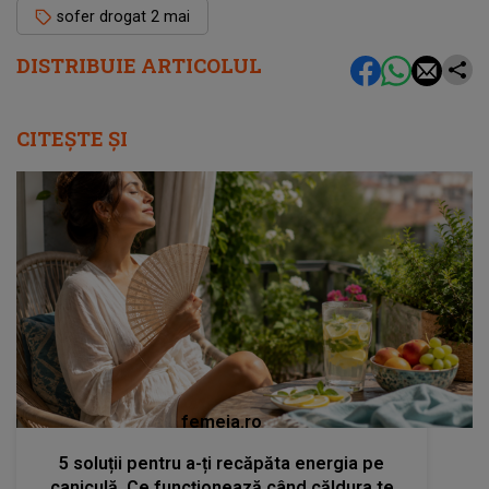
sofer drogat 2 mai
DISTRIBUIE ARTICOLUL
CITEȘTE ȘI
femeia.ro
5 soluții pentru a-ți recăpăta energia pe
caniculă. Ce funcționează când căldura te