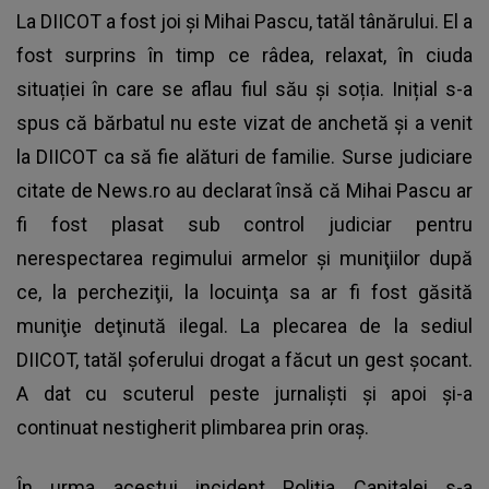
La DIICOT a fost joi și Mihai Pascu, tatăl tânărului. El a
fost surprins în timp ce râdea, relaxat, în ciuda
situației în care se aflau fiul său și soția. Inițial s-a
spus că bărbatul nu este vizat de anchetă și a venit
la DIICOT ca să fie alături de familie. Surse judiciare
citate de News.ro au declarat însă că Mihai Pascu ar
fi fost plasat sub
control judiciar
pentru
nerespectarea regimului armelor şi muniţiilor după
ce, la percheziţii, la locuinţa sa ar fi fost găsită
muniţie deţinută ilegal. La plecarea de la sediul
DIICOT, tatăl şoferului drogat a făcut un gest şocant.
A dat cu scuterul peste jurnalişti şi apoi şi-a
continuat nestigherit plimbarea prin oraş.
În urma acestui incident Poliţia Capitalei s-a