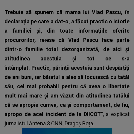
Trebuie să spunem că mama lui Vlad Pascu, în
declarația pe care a dat-o, a făcut practic o istorie
a familiei și, din toate informațiile oferite
procurorilor, reiese că Vlad Pascu face parte
dintr-o familie total dezorganizată, de aici și
atitudinea acestuia și tot ce s-a
întâmplat. Practic, părinții acestuia sunt despărțiți
de ani buni, iar băiatul a ales să locuiască cu tatăl
său, cel mai probabil pentru că avea o libertate
mult mai mare și am văzut din atitudinea tatălui
că se apropie cumva, ca și comportament, de fiu,
apropo de acel incident de la DIICOT”
, a explicat
jurnalistul Antena 3 CNN, Dragoș Boța.